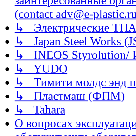
заинтересованные орга
(contact adv@e-plastic.r
↳ Электрические ТПА
↳ Japan Steel Works (
↳ INEOS Styrolution
↳ YUDO
↳ Тимити молдс энд п
↳ Пластмаш (ФПМ)
↳ Tahara
О вопросах эксплуатаци