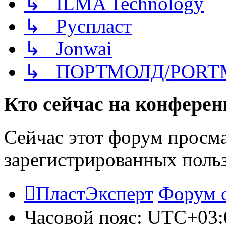
↳ ILMA Technology
↳ Руспласт
↳ Jonwai
↳ ПОРТМОЛД/PORT
Кто сейчас на конфере
Сейчас этот форум просма
зарегистрированных польз
ПластЭксперт
Форум 
Часовой пояс:
UTC+03: