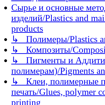
Сырье и основные мето
изделий/Plastics and mai
products
↳ Полимеры/Plastics a
↳ Композиты/Сomposite
↳ Пигменты и Аддитив
полимерам)/Pigments an
↳ Клеи, полимерные по
печать/Glues, polymer co
printing