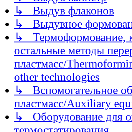
↳ Выдув флаконов
↳ Выдувное формован
↳ Термоформование, ка
остальные методы пере
пластмасс/Thermoforming
other technologies
↳ Вспомогательное об
пластмасс/Auxiliary equi
↳ Оборудование для о
термостатирования