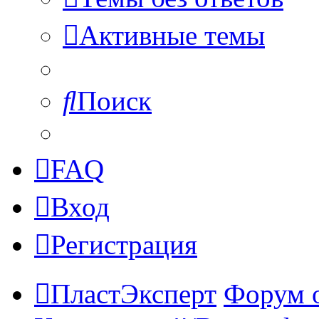
Активные темы
Поиск
FAQ
Вход
Регистрация
ПластЭксперт
Форум 