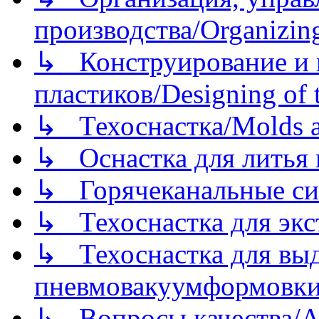
производства/Organizing
↳ Конструирование и п
пластиков/Designing of t
↳ Техоснастка/Molds a
↳ Оснастка для литья 
↳ Горячеканальные си
↳ Техоснастка для экс
↳ Техоснастка для вы
пневмовакуумформовк
↳ Вопросы качества/Abo