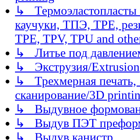
↳ Термоэластопласты и
каучуки, ТПЭ, TPE, рез
TPE, TPV, TPU and other
↳ Литье под давлением/
↳ Экструзия/Extrusion
↳ Трехмерная печать,
сканирование/3D printin
↳ Выдувное формован
↳ Выдув ПЭТ префор
↳ Выдув канистр