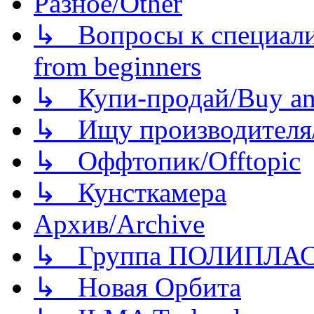
Разное/Other
↳ Вопросы к специали
from beginners
↳ Купи-продай/Buy and
↳ Ищу производителя/
↳ Оффтопик/Offtopic
↳ Кунсткамера
Архив/Archive
↳ Группа ПОЛИПЛА
↳ Новая Орбита