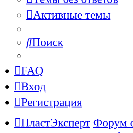
Активные темы
Поиск
FAQ
Вход
Регистрация
ПластЭксперт
Форум 