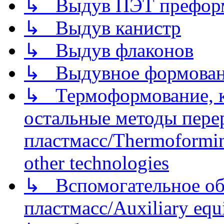
↳ Выдув ПЭТ префор
↳ Выдув канистр
↳ Выдув флаконов
↳ Выдувное формован
↳ Термоформование, ка
остальные методы пере
пластмасс/Thermoforming
other technologies
↳ Вспомогательное об
пластмасс/Auxiliary equi