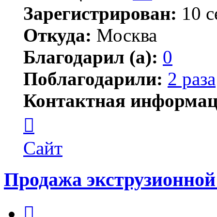
Зарегистрирован:
10 с
Откуда:
Москва
Благодарил (а):
0
Поблагодарили:
2 раза
Контактная информац
Контактная
информация
пользователя
arsenaling
Сайт
Продажа экструзионной
Цитата