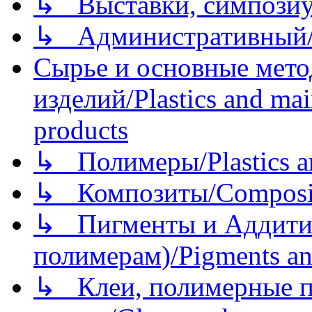
↳ Выставки, симпозиу
↳ Административный/
Сырье и основные мето
изделий/Plastics and mai
products
↳ Полимеры/Plastics a
↳ Композиты/Сomposite
↳ Пигменты и Аддитив
полимерам)/Pigments an
↳ Клеи, полимерные по