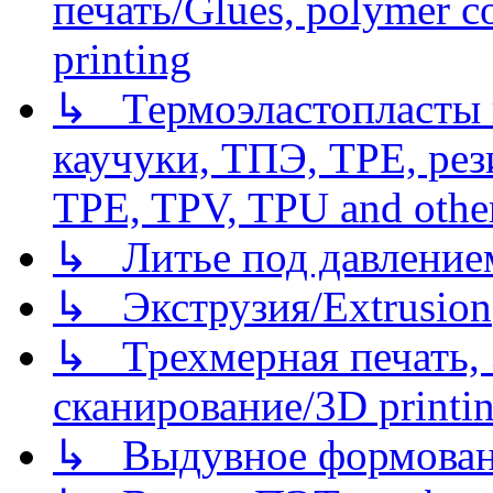
печать/Glues, polymer co
printing
↳ Термоэластопласты и
каучуки, ТПЭ, TPE, рез
TPE, TPV, TPU and other
↳ Литье под давлением/
↳ Экструзия/Extrusion
↳ Трехмерная печать,
сканирование/3D printin
↳ Выдувное формован