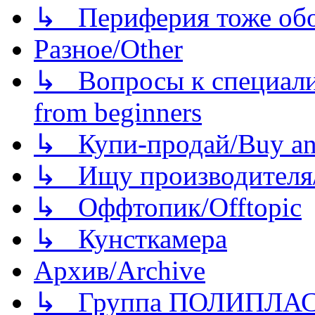
↳ Периферия тоже обору
Разное/Other
↳ Вопросы к специали
from beginners
↳ Купи-продай/Buy and
↳ Ищу производителя/
↳ Оффтопик/Offtopic
↳ Кунсткамера
Архив/Archive
↳ Группа ПОЛИПЛА