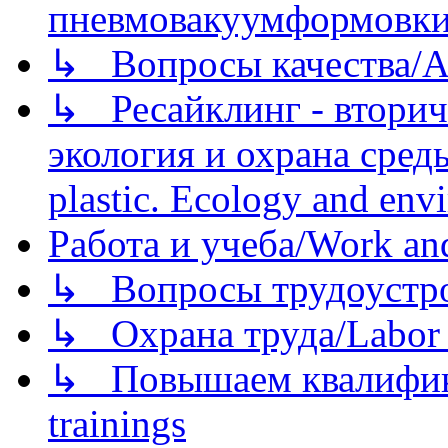
пневмовакуумформовк
↳ Вопросы качества/Abo
↳ Ресайклинг - вторич
экология и охрана среды/
plastic. Ecology and env
Работа и учеба/Work an
↳ Вопросы трудоустрой
↳ Охрана труда/Labor p
↳ Повышаем квалификац
trainings