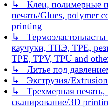
↳ Клеи, полимерные по
печать/Glues, polymer co
printing
↳ Термоэластопласты и
каучуки, ТПЭ, TPE, рез
TPE, TPV, TPU and other
↳ Литье под давлением/
↳ Экструзия/Extrusion
↳ Трехмерная печать,
сканирование/3D printin