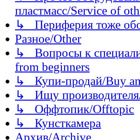
пластмасс/Service of oth
↳ Периферия тоже обору
Разное/Other
↳ Вопросы к специали
from beginners
↳ Купи-продай/Buy and
↳ Ищу производителя/
↳ Оффтопик/Offtopic
↳ Кунсткамера
Архив/Archive