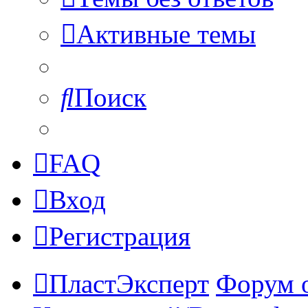
Активные темы
Поиск
FAQ
Вход
Регистрация
ПластЭксперт
Форум 