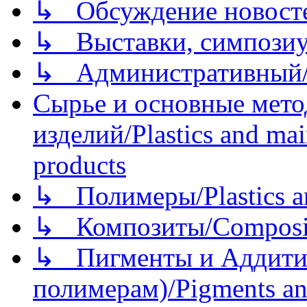
↳ Обсуждение новостей
↳ Выставки, симпозиу
↳ Административный/
Сырье и основные мето
изделий/Plastics and mai
products
↳ Полимеры/Plastics a
↳ Композиты/Сomposite
↳ Пигменты и Аддитив
полимерам)/Pigments an