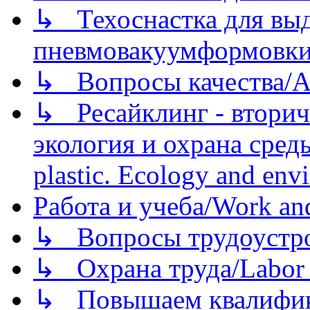
↳ Техоснастка для вы
пневмовакуумформовк
↳ Вопросы качества/Abo
↳ Ресайклинг - вторич
экология и охрана среды/
plastic. Ecology and env
Работа и учеба/Work an
↳ Вопросы трудоустрой
↳ Охрана труда/Labor p
↳ Повышаем квалификац