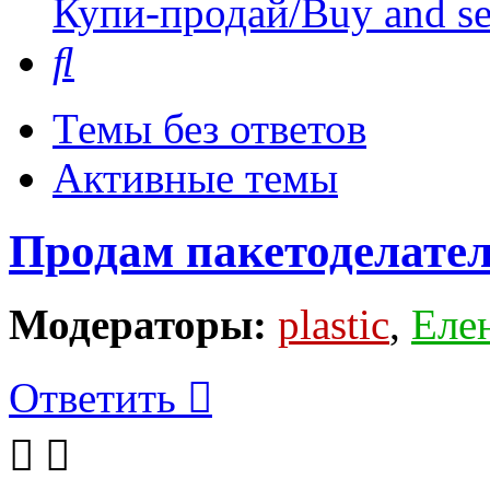
Купи-продай/Buy and se
Поиск
Темы без ответов
Активные темы
Продам пакетоделате
Модераторы:
plastic
,
Еле
Ответить