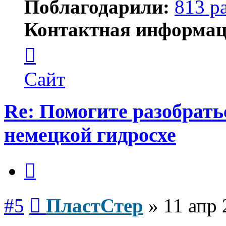
Поблагодарили:
813 р
Контактная информац
Контактная
информация
пользователя
ПластСтер
Сайт
Re: Помогите разобрать
немецкой гидросхе
Цитата
Сообщение
#5
ПластСтер
»
11 апр 