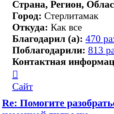
Страна, Регион, Облас
Город:
Стерлитамак
Откуда:
Как все
Благодарил (а):
470 ра
Поблагодарили:
813 р
Контактная информац
Контактная
информация
пользователя
ПластСтер
Сайт
Re: Помогите разобрать