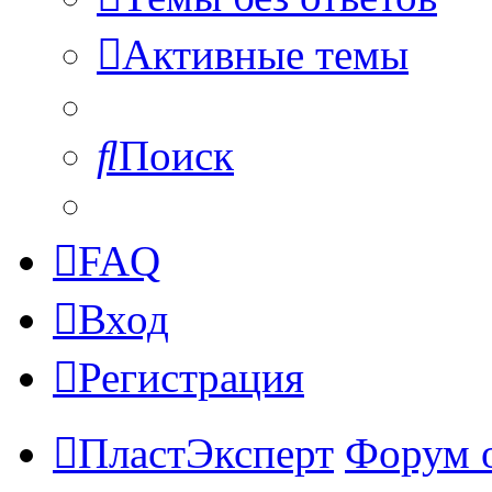
Активные темы
Поиск
FAQ
Вход
Регистрация
ПластЭксперт
Форум 