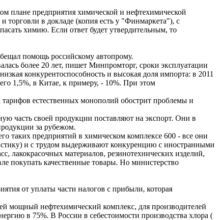
ком плане предприятия химической и нефтехимической
торговли в докладе (копия есть у "Финмаркета"), с
пасать химию. Если ответ будет утвердительным, то
обещал помощь российскому автопрому.
лась более 20 лет, пишет Минпромторг, сроки эксплуатации
 низкая конкурентоспособность и высокая доля импорта: в 2011
о 1,5%, в Китае, к примеру, - 10%. При этом
а тарифов естественных монополий обострит проблемы и
ную часть своей продукции поставляют на экспорт. Они в
родукции за рубежом.
го таких предприятий в химическом комплексе 600 - все они
гистику) и с трудом выдерживают конкуренцию с иностранными
с, лакокрасочных материалов, резинотехнических изделий,
вле покупать качественные товары. Но министерство
иятия от уплаты части налогов с прибыли, которая
щей мощный нефтехимический комплекс, для производителей
нергию в 75%. В России в себестоимости производства хлора (