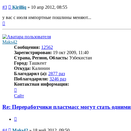
Сообщение
#3
Kirilliq
»
10 апр 2012, 08:55
у вас с июля импортные пошлины меняют...
Вернуться
к
началу
Maks42
Сообщения:
12562
Зарегистрирован:
19 окт 2009, 11:40
Страна, Регион, Область:
Узбекистан
Город:
Ташкент
Откуда:
Калинин
Благодарил (а):
2877 раз
Поблагодарили:
3246 раз
Контактная информация:
Контактная
информация
Сайт
пользователя
Maks42
Re: Переработчики пластмасс могут стать одними
Цитата
Сообщение
#4
Maks42
»
18 май 2012, 09:50