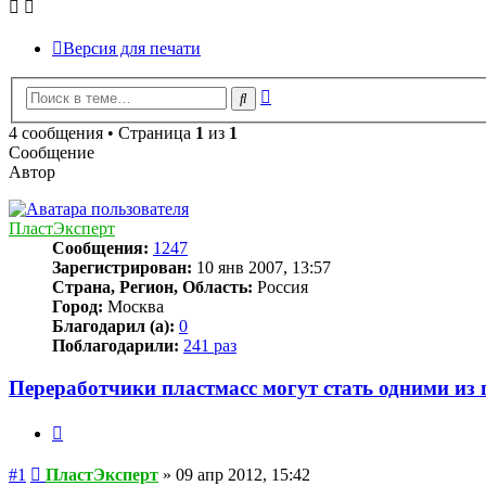
Версия для печати
Расширенный
Поиск
поиск
4 сообщения • Страница
1
из
1
Сообщение
Автор
ПластЭксперт
Сообщения:
1247
Зарегистрирован:
10 янв 2007, 13:57
Страна, Регион, Область:
Россия
Город:
Москва
Благодарил (а):
0
Поблагодарили:
241 раз
Переработчики пластмасс могут стать одними из
Цитата
Сообщение
#1
ПластЭксперт
»
09 апр 2012, 15:42