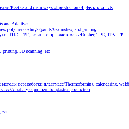
Plastics and main ways of production of plastic products
 and Additives
polymer coatings (paints&varnishes) and printing
и, ТПЭ, TPE, резина и пр. эластомеры/Rubber, TPE, TPV, TPU an
inting, 3D scanning, etc
тоды переработки пластмасс/Thermoforming, calendering, welding
/Auxiliary equipment for plastics production
рья