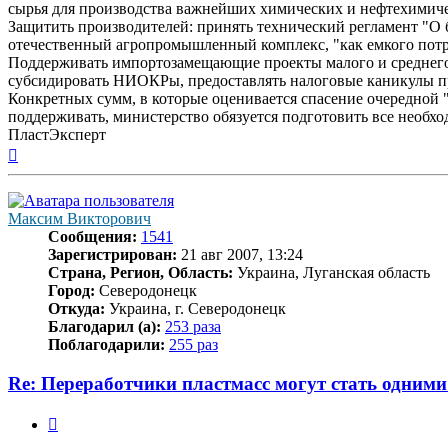
сырья для производства важнейших химических и нефтехимичес
Защитить производителей: принять технический регламент "О 
отечественный агропромышленный комплекс, "как емкого пот
Поддерживать импортозамещающие проекты малого и среднего 
субсидировать НИОКРы, предоставлять налоговые каникулы 
Конкретных сумм, в которые оценивается спасение очередной 
поддерживать, министерство обязуется подготовить все необх
ПластЭксперт
Вернуться
к
началу
Максим Викторович
Сообщения:
1541
Зарегистрирован:
21 авг 2007, 13:24
Страна, Регион, Область:
Украина, Луганская область
Город:
Северодонецк
Откуда:
Украина, г. Северодонецк
Благодарил (а):
253 раза
Поблагодарили:
255 раз
Re: Переработчики пластмасс могут стать одними
Цитата