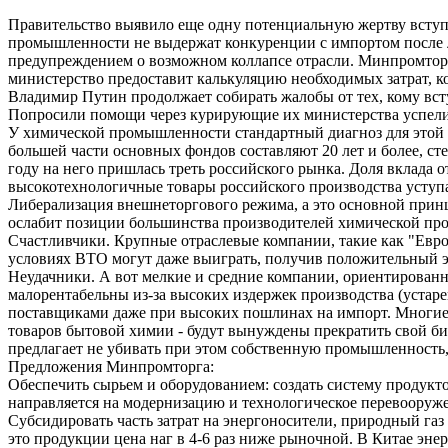
Правительство выявило еще одну потенциальную жертву вступ
промышленности не выдержат конкуренции с импортом после л
предупреждением о возможном коллапсе отрасли. Минпромторг 
министерство предоставит калькуляцию необходимых затрат, 
Владимир Путин продолжает собирать жалобы от тех, кому вст
Попросили помощи через курирующие их министерства успели
У химической промышленности стандартный диагноз для этой 
большей части основных фондов составляют 20 лет и более, сте
году на него пришлась треть российского рынка. Доля вклада 
высокотехнологичные товары российского производства уступа
Либерализация внешнеторгового режима, а это основной прин
ослабит позиции большинства производителей химической пр
Счастливчики. Крупные отраслевые компании, такие как "Евро
условиях ВТО могут даже выиграть, получив положительный э
Неудачники. А вот мелкие и средние компании, ориентированн
малорентабельны из-за высоких издержек производства (устар
поставщиками даже при высоких пошлинах на импорт. Многие 
товаров бытовой химии - будут вынуждены прекратить свой би
предлагает не убивать при этом собственную промышленность
Предложения Минпромторга:
Обеспечить сырьем и оборудованием: создать систему продукто
направляется на модернизацию и технологическое перевооруж
Субсидировать часть затрат на энергоносители, природный г
это продукции цена наг в 4-6 раз ниже рыночной. В Китае эне