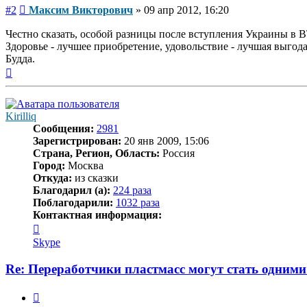
Сообщение
#2
Максим Викторович
»
09 апр 2012, 16:20
Честно сказать, особой разницы после вступления Украины в 
Здоровье - лучшее приобретение, удовольствие - лучшая выго
Будда.
Вернуться
к
началу
Kirilliq
Сообщения:
2981
Зарегистрирован:
20 янв 2009, 15:06
Страна, Регион, Область:
Россия
Город:
Москва
Откуда:
из сказки
Благодарил (а):
224 раза
Поблагодарили:
1032 раза
Контактная информация:
Контактная
информация
Skype
пользователя
Kirilliq
Re: Переработчики пластмасс могут стать одними
Цитата