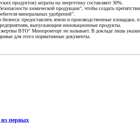
ких продуктов) затраты на энергетику составляют 30%.
безопасности химической продукции", чтобы создать препятстви
ребителя минеральных удобрений".
бизнеса: предоставлять земли и производственные площадки, п
предприятиям, выпускающим инновационные продукты.
"жертвы ВТО" Минпромторг не называет. В докладе лишь указано
одимые для этого нормативные документы.
 из первых