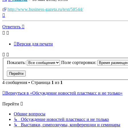
http://www.business-gazeta.ru/text/58544/
Вернуться
к
началу
Ответить
Версия для печати
Показать:
Поле сортировки:
4 сообщения • Страница
1
из
1
Вернуться в «Обсуждение новостей пластмасс и не только»
Перейти
Общие вопросы
↳ Обсуждение новостей пластмасс и не только
↳ Выставки, симпозиумы, конференции и семинары