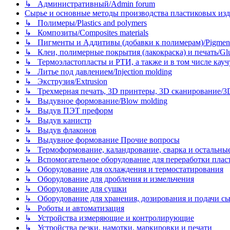
↳ Административный/Admin forum
Сырье и основные методы производства пластиковых изделий/
↳ Полимеры/Plastics and polymers
↳ Композиты/Сomposites materials
↳ Пигменты и Аддитивы (добавки к полимерам)/Pigments
↳ Клеи, полимерные покрытия (лакокраска) и печать/Glues, 
↳ Термоэластопласты и РТИ, а также и в том числе каучук
↳ Литье под давлением/Injection molding
↳ Экструзия/Extrusion
↳ Трехмерная печать, 3D принтеры, 3D сканирование/3D pr
↳ Выдувное формование/Blow molding
↳ Выдув ПЭТ преформ
↳ Выдув канистр
↳ Выдув флаконов
↳ Выдувное формование Прочие вопросы
↳ Термоформование, каландрование, сварка и остальные ме
↳ Вспомогательное оборудование для переработки пластмасс
↳ Оборудование для охлаждения и термостатирования
↳ Оборудование для дробления и измельчения
↳ Оборудование для сушки
↳ Оборудование для хранения, дозирования и подачи сы
↳ Роботы и автоматизация
↳ Устройства измеряющие и контролирующие
↳ Устройства резки, намотки, маркировки и печати