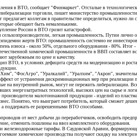
ления в ВТО, сообщает "Финмаркет". Отсталые в технологичес
иберализации торговли, пишет министерство промышленности и 
предлагает коллегам в правительстве определиться, нужно ли с
которые обещают быть немаленькими.
упление России в ВТО грозит катастрофой.
 сельхозпроизводители, легкая промышленность. Путин лично 
эпидемии жертв ВТО: промышленность системно не инвестирова
пень износа - около 50%, отдельного оборудования - 80%. Итог -
отечественной химической промышленности в ВВП составляет всег
ют зарубежным по цене и качеству.
цип ВТО, в условиях дефицита средств на модернизацию и рост
одукции.
Хим", "ФосАгро", "Уралкалий", "Уралхим", "Акрон", значитель
ффект от устранения дискриминационных мер при реализации п
ые на внутренний рынок, могут не пережить либерализации. Все
евших энергозатратных технологий, высоких цен на сырье и ло
производители малотоннажной продукции - изделий из пластмас
знес. Понятно, что выиграет потребитель, который сможет деше
, а поддержать ее разрешенными ВТО способами.
проводов от мест добычи до переработчиков, освободить предпр
ение, отменить пошлины на ввоз комплектного оборудования.
аз и железнодорожные тарифы. В Саудовской Аравии, формирую
ргоемкие химические производства получают скидку на электроэ