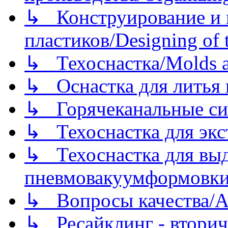
↳ Конструирование и п
пластиков/Designing of t
↳ Техоснастка/Molds a
↳ Оснастка для литья 
↳ Горячеканальные си
↳ Техоснастка для экс
↳ Техоснастка для вы
пневмовакуумформовк
↳ Вопросы качества/Abo
↳ Ресайклинг - вторич