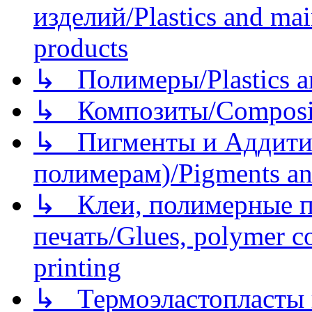
изделий/Plastics and mai
products
↳ Полимеры/Plastics a
↳ Композиты/Сomposite
↳ Пигменты и Аддитив
полимерам)/Pigments an
↳ Клеи, полимерные по
печать/Glues, polymer co
printing
↳ Термоэластопласты и