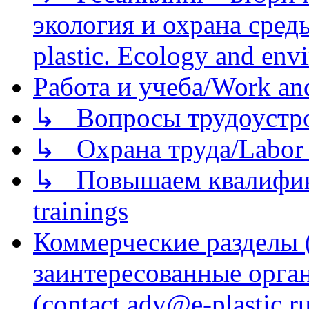
экология и охрана среды/
plastic. Ecology and env
Работа и учеба/Work an
↳ Вопросы трудоустрой
↳ Охрана труда/Labor p
↳ Повышаем квалификац
trainings
Коммерческие разделы 
заинтересованные орга
(contact adv@e-plastic.r