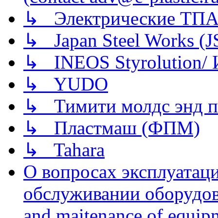
↳ Электрические ТПА
↳ Japan Steel Works (
↳ INEOS Styrolution
↳ YUDO
↳ Тимити молдс энд п
↳ Пластмаш (ФПМ)
↳ Tahara
О вопросах эксплуатаци
обслуживании оборудова
and maitenance of equip