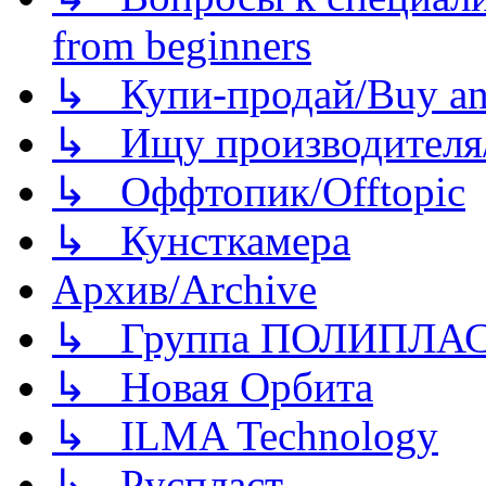
from beginners
↳ Купи-продай/Buy and
↳ Ищу производителя/
↳ Оффтопик/Offtopic
↳ Кунсткамера
Архив/Archive
↳ Группа ПОЛИПЛА
↳ Новая Орбита
↳ ILMA Technology
↳ Руспласт