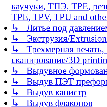
каучуки, ТПЭ, TPE, рез
TPE, TPV, TPU and other
↳ Литье под давлением/
↳ Экструзия/Extrusion
↳ Трехмерная печать,
сканирование/3D printin
↳ Выдувное формован
↳ Выдув ПЭТ префор
↳ Выдув канистр
↳ Выдув флаконов