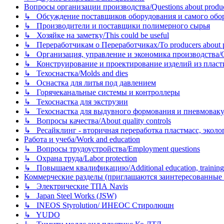
Вопросы организации производства/Questions about product
↳ Обсуждение поставщиков оборудования и самого оборудо
↳ Производители и поставщики полимерного сырья
↳ Хозяйке на заметку/This could be useful
↳ Переработчикам о Переработчиках/To producers about p
↳ Организация, управление и экономика производства/Org
↳ Конструирование и проектирование изделий из пластиков
↳ Техоснастка/Molds and dies
↳ Оснастка для литья под давлением
↳ Горячеканальные системы и контроллеры
↳ Техоснастка для экструзии
↳ Техоснастка для выдувного формования и пневмовак
↳ Вопросы качества/About quality controls
↳ Ресайклинг - вторичная переработка пластмасс, экология и
Работа и учеба/Work and education
↳ Вопросы трудоустройства/Employment questions
↳ Охрана труда/Labor protection
↳ Повышаем квалификацию/Additional education, training
Коммерческие разделы (приглашаются заинтересованные орг
↳ Электрические ТПА Navis
↳ Japan Steel Works (JSW)
↳ INEOS Styrolution/ ИНЕОС Стиролюшн
↳ YUDO