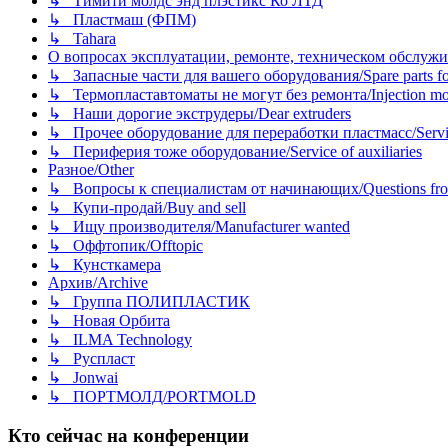
↳ Тимити молдс энд плэстикс Ко ЛТД
↳ Пластмаш (ФПМ)
↳ Tahara
О вопросах эксплуатации, ремонте, техническом обслужива
↳ Запасные части для вашего оборудования/Spare parts fo
↳ Термопластавтоматы не могут без ремонта/Injection mold
↳ Наши дорогие экструдеры/Dear extruders
↳ Прочее оборудование для переработки пластмасс/Service o
↳ Периферия тоже оборудование/Service of auxiliaries
Разное/Other
↳ Вопросы к специалистам от начинающих/Questions fro
↳ Купи-продай/Buy and sell
↳ Ищу производителя/Manufacturer wanted
↳ Оффтопик/Offtopic
↳ Кунсткамера
Архив/Archive
↳ Группа ПОЛИПЛАСТИК
↳ Новая Орбита
↳ ILMA Technology
↳ Руспласт
↳ Jonwai
↳ ПОРТМОЛД/PORTMOLD
Кто сейчас на конференции