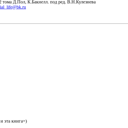
тома Д.Пол, К.Бакнелл. под ред. В.Н.Кулезнева
tial_life@bk.ru
 и эта книга=)