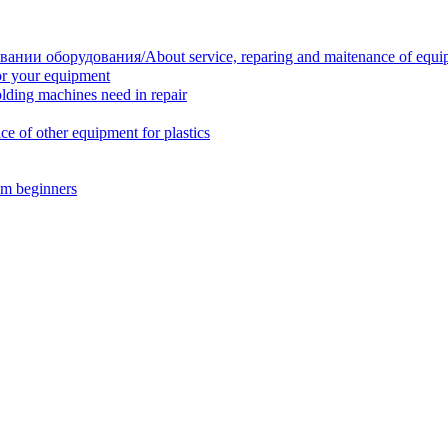
нии оборудования/About service, reparing and maitenance of equi
r your equipment
ing machines need in repair
f other equipment for plastics
m beginners