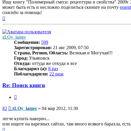
Ищу книгу "Полимерный смеси: рецептуры и свойства" 2009г 2 
может быть есть и несложно поделиться скиньте на почту
essen
спасибо за помощь!
Вернуться
к
началу
zLOy_lamer
Сообщения:
599
Зарегистрирован:
21 авг 2009, 07:50
Страна, Регион, Область:
Великая и Могучая!!!
Город:
Ульяновск
Откуда:
оттуда же откуда и все
Благодарил (а):
8 раз
Поблагодарили:
22 раза
Re: Поиск книги
Цитата
Сообщение
#2
zLOy_lamer
»
04 мар 2012, 11:30
легче купить наверно...
или ищите на варезных сайтах, там много всякого барахла, есть
Вернуться