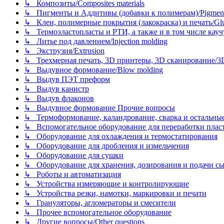
↳ Композиты/Сomposites materials
↳ Пигменты и Аддитивы (добавки к полимерам)/Pigments
↳ Клеи, полимерные покрытия (лакокраска) и печать/Glues, 
↳ Термоэластопласты и РТИ, а также и в том числе каучук
↳ Литье под давлением/Injection molding
↳ Экструзия/Extrusion
↳ Трехмерная печать, 3D принтеры, 3D сканирование/3D pr
↳ Выдувное формование/Blow molding
↳ Выдув ПЭТ преформ
↳ Выдув канистр
↳ Выдув флаконов
↳ Выдувное формование Прочие вопросы
↳ Термоформование, каландрование, сварка и остальные ме
↳ Вспомогательное оборудование для переработки пластмасс
↳ Оборудование для охлаждения и термостатирования
↳ Оборудование для дробления и измельчения
↳ Оборудование для сушки
↳ Оборудование для хранения, дозирования и подачи сы
↳ Роботы и автоматизация
↳ Устройства измеряющие и контролирующие
↳ Устройства резки, намотки, маркировки и печати
↳ Грануляторы, агломераторы и смесители
↳ Прочее вспомогательное оборудование
↳ Другие вопросы/Other questions