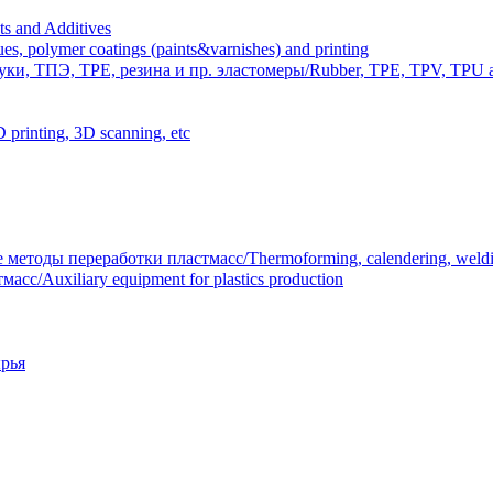
 and Additives
polymer coatings (paints&varnishes) and printing
и, ТПЭ, TPE, резина и пр. эластомеры/Rubber, TPE, TPV, TPU an
inting, 3D scanning, etc
тоды переработки пластмасс/Thermoforming, calendering, welding
/Auxiliary equipment for plastics production
рья