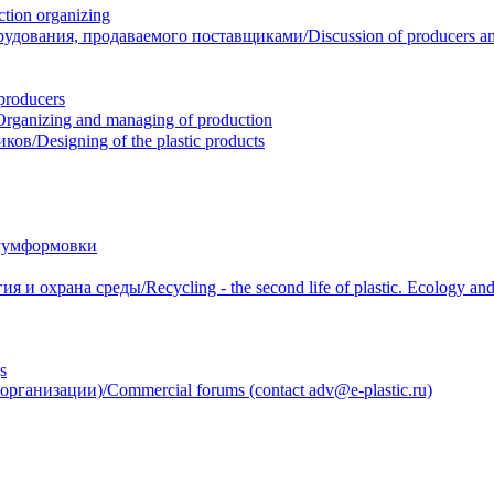
ion organizing
вания, продаваемого поставщиками/Discussion of producers and r
roducers
anizing and managing of production
/Designing of the plastic products
уумформовки
 охрана среды/Recycling - the second life of plastic. Ecology and 
s
анизации)/Commercial forums (contact adv@e-plastic.ru)