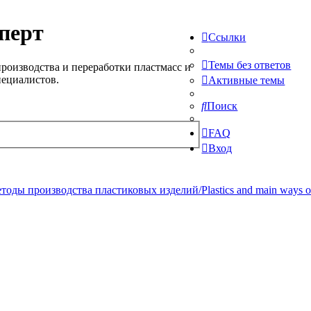
перт
Ссылки
Темы без ответов
роизводства и переработки пластмасс и
пециалистов.
Активные темы
Поиск
FAQ
Вход
ды производства пластиковых изделий/Plastics and main ways of pr