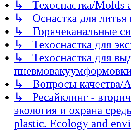
↳ Техоснастка/Molds a
↳ Оснастка для литья 
↳ Горячеканальные си
↳ Техоснастка для экс
↳ Техоснастка для вы
пневмовакуумформовк
↳ Вопросы качества/Abo
↳ Ресайклинг - вторич
экология и охрана среды/
plastic. Ecology and env