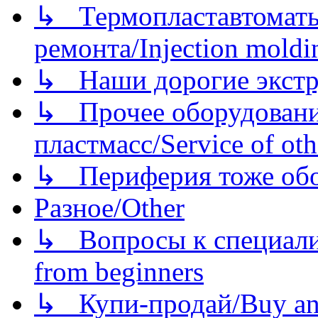
↳ Термопластавтоматы 
ремонта/Injection moldin
↳ Наши дорогие экстру
↳ Прочее оборудовани
пластмасс/Service of oth
↳ Периферия тоже обору
Разное/Other
↳ Вопросы к специали
from beginners
↳ Купи-продай/Buy and