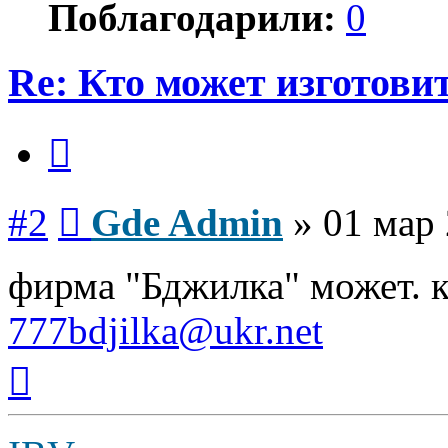
Поблагодарили:
0
Re: Кто может изготови
Цитата
Сообщение
#2
Gde Admin
»
01 мар 
фирма "Бджилка" может. к
777bdjilka@ukr.net
Вернуться
к
началу