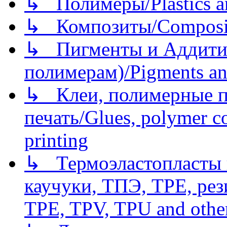
↳ Полимеры/Plastics a
↳ Композиты/Сomposite
↳ Пигменты и Аддитив
полимерам)/Pigments an
↳ Клеи, полимерные по
печать/Glues, polymer co
printing
↳ Термоэластопласты и
каучуки, ТПЭ, TPE, рез
TPE, TPV, TPU and other