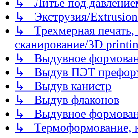
↳ Литье под давлением/
↳ Экструзия/Extrusion
↳ Трехмерная печать,
сканирование/3D printin
↳ Выдувное формован
↳ Выдув ПЭТ префор
↳ Выдув канистр
↳ Выдув флаконов
↳ Выдувное формован
↳ Термоформование, ка