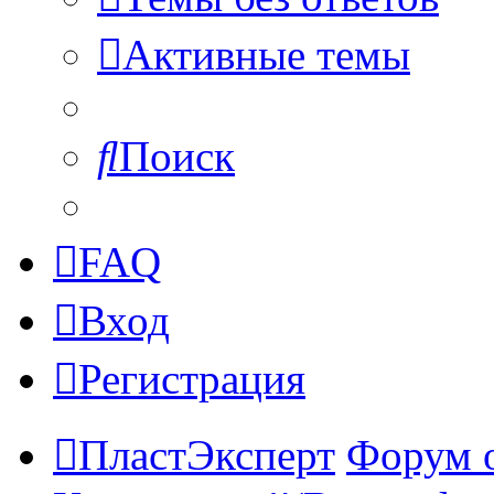
Активные темы
Поиск
FAQ
Вход
Регистрация
ПластЭксперт
Форум 