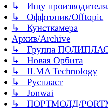
↳ Ищу производителя/
↳ Оффтопик/Offtopic
↳ Кунсткамера
Архив/Archive
↳ Группа ПОЛИПЛА
↳ Новая Орбита
↳ ILMA Technology
↳ Руспласт
↳ Jonwai
↳ ПОРТМОЛД/PORT