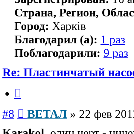
Страна, Регион, Облас
Город:
Харків
Благодарил (а):
1 раз
Поблагодарили:
9 раз
Re: Пластинчатый насо
Цитата
Сообщение
#8
ВЕТАЛ
»
22 фев 201
Karakol
, один черт - нич