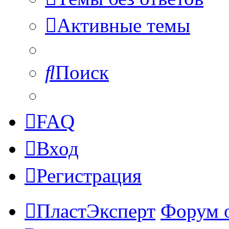
Активные темы
Поиск
FAQ
Вход
Регистрация
ПластЭксперт
Форум 