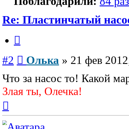
Поблагодарили:
84 раз
Re: Пластинчатый насо
Цитата
Сообщение
#2
Олька
»
21 фев 2012
Что за насос то! Какой ма
Злая ты, Олечка!
Вернуться
к
началу