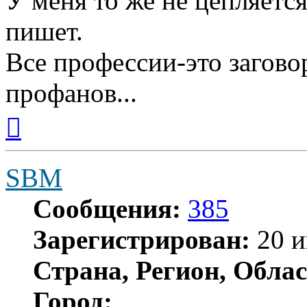
У меня то же не цепляетс
пишет.
Все профессии-это загово
профанов...
Вернуться
к
началу
SBM
Сообщения:
385
Зарегистрирован:
20 и
Страна, Регион, Облас
Город:
....