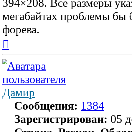
394×208. Все размеры ука
мегабайтах проблемы бы 
форева.
Вернуться
к
началу
Дамир
Сообщения:
1384
Зарегистрирован:
05 д