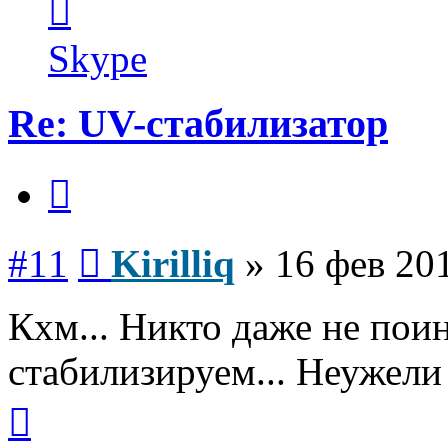
информация
пользователя
Kirilliq
Skype
Re: UV-стабилизатор
Цитата
Сообщение
#11
Kirilliq
»
16 фев 201
Кхм... Никто даже не поин
стабилизируем... Неужели
Вернуться
к
началу