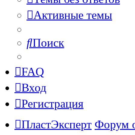
Активные темы
Поиск
FAQ
Вход
Регистрация
ПластЭксперт
Форум 