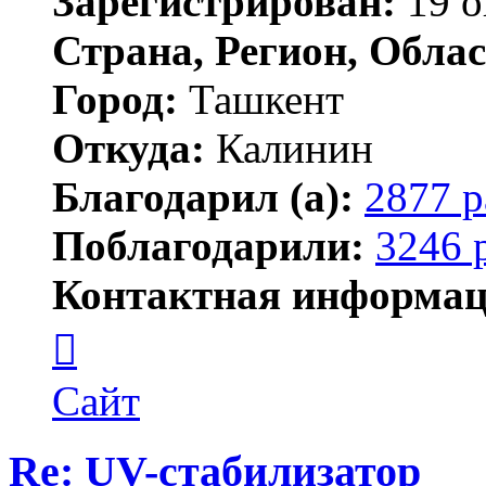
Зарегистрирован:
19 о
Страна, Регион, Облас
Город:
Ташкент
Откуда:
Калинин
Благодарил (а):
2877 р
Поблагодарили:
3246 
Контактная информац
Контактная
информация
пользователя
Maks42
Сайт
Re: UV-стабилизатор