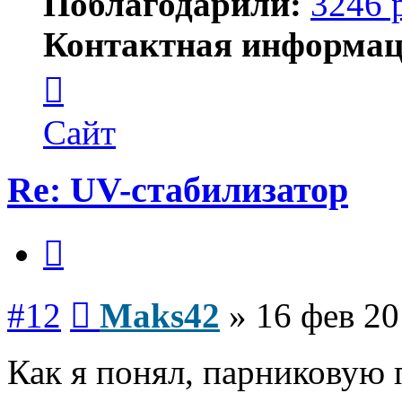
Поблагодарили:
3246 
Контактная информац
Контактная
информация
пользователя
Maks42
Сайт
Re: UV-стабилизатор
Цитата
Сообщение
#12
Maks42
»
16 фев 20
Как я понял, парниковую 
Вернуться