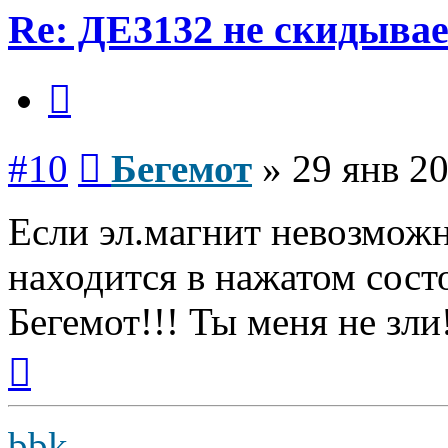
Re: ДЕ3132 не скидывае
Цитата
Сообщение
#10
Бегемот
»
29 янв 20
Если эл.магнит невозможн
находится в нажатом сост
Бегемот!!! Ты меня не зли
Вернуться
к
началу
bbk