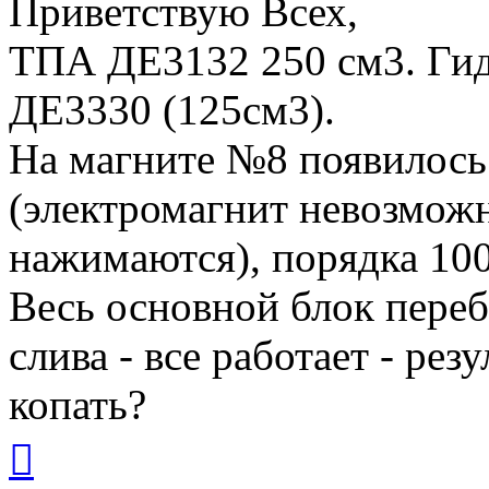
Приветствую Всех,
ТПА ДЕ3132 250 см3. Гид
ДЕ3330 (125см3).
На магните №8 появилось 
(электромагнит невозмож
нажимаются), порядка 100
Весь основной блок переб
слива - все работает - рез
копать?
Вернуться
к
началу