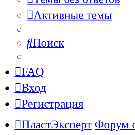
Активные темы
Поиск
FAQ
Вход
Регистрация
ПластЭксперт
Форум 