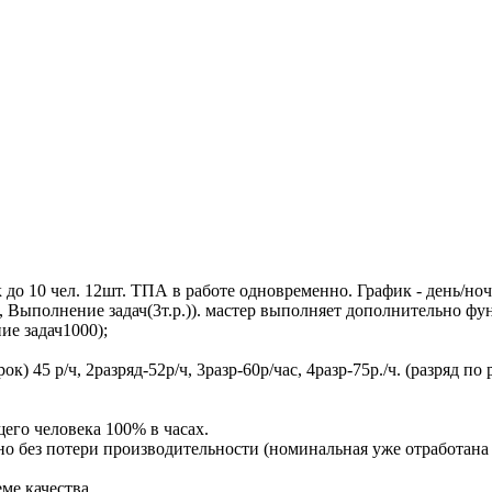
до 10 чел. 12шт. ТПА в работе одновременно. График - день/ноч
.), Выполнение задач(3т.р.)). мастер выполняет дополнительно ф
ие задач1000);
к) 45 р/ч, 2разряд-52р/ч, 3разр-60р/час, 4разр-75р./ч. (разряд по
его человека 100% в часах.
, но без потери производительности (номинальная уже отработана 
ме качества.