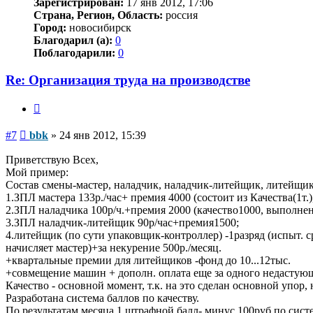
Зарегистрирован:
17 янв 2012, 17:06
Страна, Регион, Область:
россия
Город:
новосибирск
Благодарил (а):
0
Поблагодарили:
0
Re: Организация труда на производстве
Цитата
Сообщение
#7
bbk
»
24 янв 2012, 15:39
Приветствую Всех,
Мой пример:
Состав смены-мастер, наладчик, наладчик-литейщик, литейщик 
1.ЗПЛ мастера 133р./час+ премия 4000 (состоит из Качества(1т
2.ЗПЛ наладчика 100р/ч.+премия 2000 (качество1000, выполнен
3.ЗПЛ наладчик-литейщик 90р/час+премия1500;
4.литейщик (по сути упаковщик-контроллер) -1разряд (испыт. сро
начисляет мастер)+за некурение 500р./месяц.
+квартальные премии для литейщиков -фонд до 10...12тыс.
+совмещение машин + дополн. оплата еще за одного недастующ
Качество - основной момент, т.к. на это сделан основной упор
Разработана система баллов по качеству.
По результатам месяца 1 штрафной балл- минус 100руб по систе