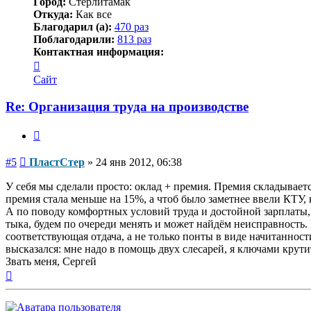
Город:
Стерлитамак
Откуда:
Как все
Благодарил (а):
470 раз
Поблагодарили:
813 раз
Контактная информация:
Контактная
информация
Сайт
пользователя
ПластСтер
Re: Организация труда на производстве
Цитата
Сообщение
#5
ПластСтер
»
24 янв 2012, 06:38
У себя мы сделали просто: оклад + премия. Премия складывает
премия стала меньше на 15%, а чтоб было заметнее ввели КТУ, 
А по поводу комфортных условий труда и достойной зарплаты, 
тыка, будем по очереди менять и может найдём неисправность. 
соответствующая отдача, а не только понты в виде начитанност
высказался: мне надо в помощь двух слесарей, я ключами крутит
Звать меня, Сергей
Вернуться
к
началу