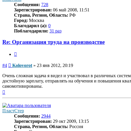
Сообщения:
728
Зарегистрирован:
06 май 2008, 11:51
Страна, Регион, Область:
РФ
Город:
Москва
Благодарил (а):
0
Поблагодарили:
31 раз
Re: Организация труда на производстве
Цитата
Сообщение
#4
Kolovorot
»
23 янв 2012, 20:19
Очень сложная задача я видел и участвовал в различных систе
достойную зарплату, отправлять на обучения и повышения ква
самомотивированы.
Вернуться
к
началу
ПластСтер
Сообщения:
2944
Зарегистрирован:
29 окт 2009, 13:15
Страна, Регион, Область:
Россия