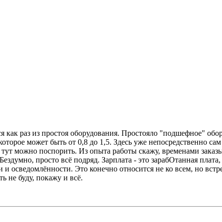
ся как раз из простоя оборудования. Простояло "подшефное" обо
которое может быть от 0,8 до 1,5. Здесь уже непосредственно са
тут можно поспорить. Из опыта работы скажу, временами заказы
Бездумно, просто всё подряд. Зарплата - это зарабОтанная плата,
и и осведомлённости. Это конечно относится не ко всем, но вст
ь не буду, покажу и всё.