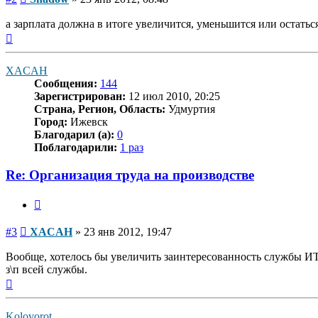
а зарплата должна в итоге увеличится, уменьшится или остатьс
Вернуться
к
началу
XACAH
Сообщения:
144
Зарегистрирован:
12 июл 2010, 20:25
Страна, Регион, Область:
Удмуртия
Город:
Ижевск
Благодарил (а):
0
Поблагодарили:
1 раз
Re: Организация труда на производстве
Цитата
Сообщение
#3
XACAH
»
23 янв 2012, 19:47
Вообще, хотелось бы увеличить заинтересованность службы ИТР
з\п всей службы.
Вернуться
к
началу
Kolovorot