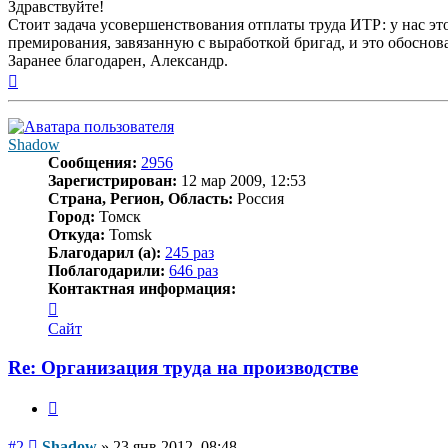
Здравствуйте!
Стоит задача усовершенствования отплаты труда ИТР: у нас э
премирования, завязанную с выработкой бригад, и это обоснова
Заранее благодарен, Александр.
Вернуться
к
началу
Shadow
Сообщения:
2956
Зарегистрирован:
12 мар 2009, 12:53
Страна, Регион, Область:
Россия
Город:
Томск
Откуда:
Tomsk
Благодарил (а):
245 раз
Поблагодарили:
646 раз
Контактная информация:
Контактная
информация
Сайт
пользователя
Shadow
Re: Организация труда на производстве
Цитата
Сообщение
#2
Shadow
»
23 янв 2012, 08:48