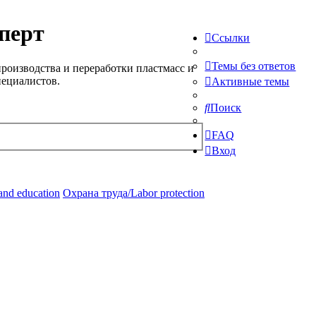
перт
Ссылки
Темы без ответов
роизводства и переработки пластмасс и
пециалистов.
Активные темы
Поиск
FAQ
Вход
and education
Охрана труда/Labor protection