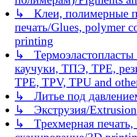
↳ Клеи, полимерные по
печать/Glues, polymer co
printing
↳ Термоэластопласты и
каучуки, ТПЭ, TPE, рез
TPE, TPV, TPU and other
↳ Литье под давлением/
↳ Экструзия/Extrusion
↳ Трехмерная печать,