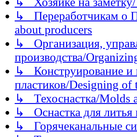
↳ Хозяйке на заметку/T
↳ Переработчикам о Пе
about producers
↳ Организация, управл
производства/Organizing
↳ Конструирование и п
пластиков/Designing of t
↳ Техоснастка/Molds a
↳ Оснастка для литья 
↳ Горячеканальные си