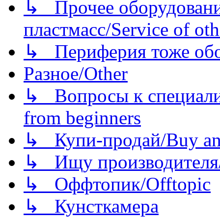
↳ Прочее оборудовани
пластмасс/Service of oth
↳ Периферия тоже обору
Разное/Other
↳ Вопросы к специали
from beginners
↳ Купи-продай/Buy and
↳ Ищу производителя/
↳ Оффтопик/Offtopic
↳ Кунсткамера