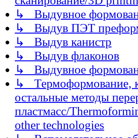
сканирование/3D printin
↳ Выдувное формован
↳ Выдув ПЭТ префор
↳ Выдув канистр
↳ Выдув флаконов
↳ Выдувное формован
↳ Термоформование, ка
остальные методы пере
пластмасс/Thermoforming
other technologies