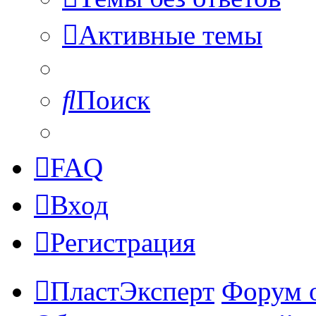
Активные темы
Поиск
FAQ
Вход
Регистрация
ПластЭксперт
Форум 