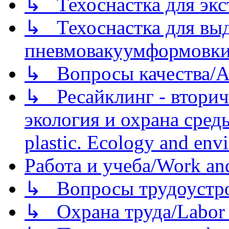
↳ Техоснастка для экс
↳ Техоснастка для вы
пневмовакуумформовк
↳ Вопросы качества/Abo
↳ Ресайклинг - вторич
экология и охрана среды/
plastic. Ecology and env
Работа и учеба/Work an
↳ Вопросы трудоустрой
↳ Охрана труда/Labor p