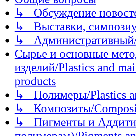
↳ Обсуждение новостей
↳ Выставки, симпозиу
↳ Административный/
Сырье и основные мето
изделий/Plastics and mai
products
↳ Полимеры/Plastics a
↳ Композиты/Сomposite
↳ Пигменты и Аддитив
полимерам)/Pigments an