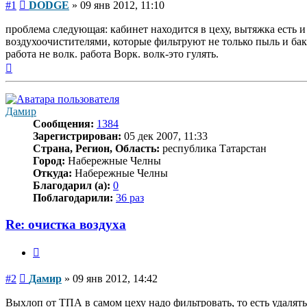
Сообщение
#1
DODGE
»
09 янв 2012, 11:10
проблема следующая: кабинет находится в цеху, вытяжка есть и 
воздухоочистителями, которые фильтруют не только пыль и ба
работа не волк. работа Ворк. волк-это гулять.
Вернуться
к
началу
Дамир
Сообщения:
1384
Зарегистрирован:
05 дек 2007, 11:33
Страна, Регион, Область:
республика Татарстан
Город:
Набережные Челны
Откуда:
Набережные Челны
Благодарил (а):
0
Поблагодарили:
36 раз
Re: очистка воздуха
Цитата
Сообщение
#2
Дамир
»
09 янв 2012, 14:42
Выхлоп от ТПА в самом цеху надо фильтровать, то есть удалять