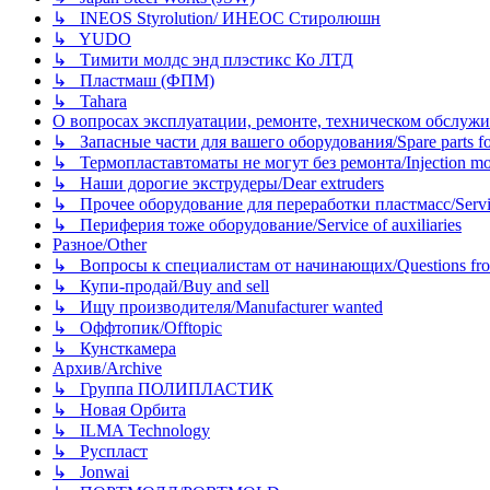
↳ INEOS Styrolution/ ИНЕОС Стиролюшн
↳ YUDO
↳ Тимити молдс энд плэстикс Ко ЛТД
↳ Пластмаш (ФПМ)
↳ Tahara
О вопросах эксплуатации, ремонте, техническом обслужива
↳ Запасные части для вашего оборудования/Spare parts fo
↳ Термопластавтоматы не могут без ремонта/Injection mold
↳ Наши дорогие экструдеры/Dear extruders
↳ Прочее оборудование для переработки пластмасс/Service o
↳ Периферия тоже оборудование/Service of auxiliaries
Разное/Other
↳ Вопросы к специалистам от начинающих/Questions fro
↳ Купи-продай/Buy and sell
↳ Ищу производителя/Manufacturer wanted
↳ Оффтопик/Offtopic
↳ Кунсткамера
Архив/Archive
↳ Группа ПОЛИПЛАСТИК
↳ Новая Орбита
↳ ILMA Technology
↳ Руспласт
↳ Jonwai