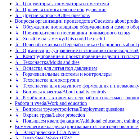
↳ Грануляторы, агломераторы и смесители
↳ Прочее вспомогательное оборудование
↳ Другие вопросы/Other questions
Вопросы организации производства/Questions about product
↳ Обсуждение поставщиков оборудования и самого оборудо
↳ Производители и поставщики полимерного сырья
↳ Хозяйке на заметку/This could be useful
↳ Переработчикам о Переработчиках/To producers about p
↳ Организация, управление и экономика производства/Org
↳ Конструирование и проектирование изделий из пластиков
↳ Техоснастка/Molds and dies
↳ Оснастка для литья под давлением
↳ Горячеканальные системы и контроллеры
↳ Техоснастка для экструзии
↳ Техоснастка для выдувного формования и пневмовак
↳ Вопросы качества/About quality controls
↳ Ресайклинг - вторичная переработка пластмасс, экология и
Работа и учеба/Work and education
↳ Вопросы трудоустройства/Employment questions
↳ Охрана труда/Labor protection
↳ Повышаем квалификацию/Additional education, training
Коммерческие разделы (приглашаются заинтересованные орг
↳ Электрические ТПА Navis
↳ Japan Steel Works (JSW)