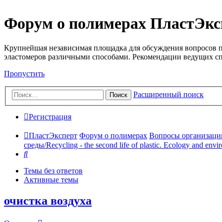
Форум о полимерах ПластЭкс
Крупнейшая независимая площадка для обсуждения вопросов п
эластомеров различными способами. Рекомендации ведущих с
Пропустить
Расширенный поиск
Поиск
Регистрация
ПластЭксперт
Форум о полимерах
Вопросы организации 
среды/Recycling - the second life of plastic. Ecology and envi
Поиск
Темы без ответов
Активные темы
очистка воздуха