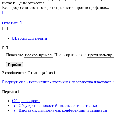
нюхает.... дым отечества....
Все профессии-это заговор специалистов против профанов...
Вернуться
к
началу
Ответить
Версия для печати
Показать:
Поле сортировки:
2 сообщения • Страница
1
из
1
Вернуться в «Ресайклинг - вторичная переработка пластмасс, экол
Перейти
Общие вопросы
↳ Обсуждение новостей пластмасс и не только
↳ Выставки, симпозиумы, конференции и семинары