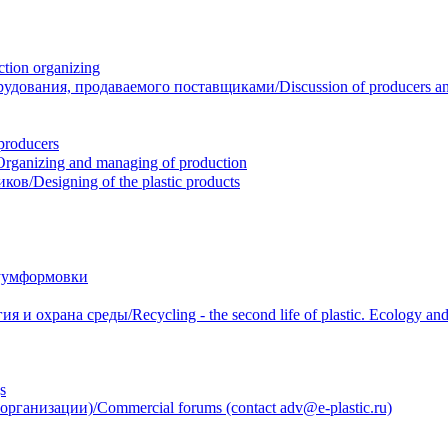
ion organizing
вания, продаваемого поставщиками/Discussion of producers and r
roducers
anizing and managing of production
/Designing of the plastic products
уумформовки
 охрана среды/Recycling - the second life of plastic. Ecology and 
s
анизации)/Commercial forums (contact adv@e-plastic.ru)