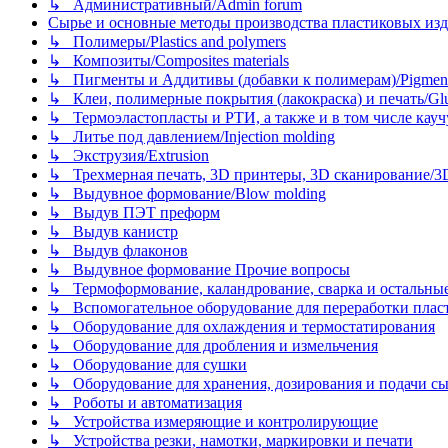
↳ Административный/Admin forum
Сырье и основные методы производства пластиковых изделий/
↳ Полимеры/Plastics and polymers
↳ Композиты/Сomposites materials
↳ Пигменты и Аддитивы (добавки к полимерам)/Pigments
↳ Клеи, полимерные покрытия (лакокраска) и печать/Glues, 
↳ Термоэластопласты и РТИ, а также и в том числе каучук
↳ Литье под давлением/Injection molding
↳ Экструзия/Extrusion
↳ Трехмерная печать, 3D принтеры, 3D сканирование/3D pr
↳ Выдувное формование/Blow molding
↳ Выдув ПЭТ преформ
↳ Выдув канистр
↳ Выдув флаконов
↳ Выдувное формование Прочие вопросы
↳ Термоформование, каландрование, сварка и остальные ме
↳ Вспомогательное оборудование для переработки пластмасс
↳ Оборудование для охлаждения и термостатирования
↳ Оборудование для дробления и измельчения
↳ Оборудование для сушки
↳ Оборудование для хранения, дозирования и подачи сы
↳ Роботы и автоматизация
↳ Устройства измеряющие и контролирующие
↳ Устройства резки, намотки, маркировки и печати