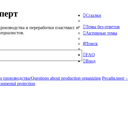
перт
Ссылки
Темы без ответов
роизводства и переработки пластмасс и
пециалистов.
Активные темы
Поиск
FAQ
Вход
производства/Questions about production organizing
Ресайклинг -
ronmental protection