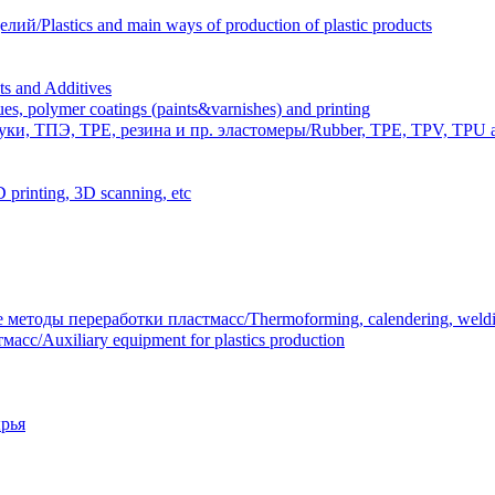
Plastics and main ways of production of plastic products
 and Additives
polymer coatings (paints&varnishes) and printing
и, ТПЭ, TPE, резина и пр. эластомеры/Rubber, TPE, TPV, TPU an
inting, 3D scanning, etc
тоды переработки пластмасс/Thermoforming, calendering, welding
/Auxiliary equipment for plastics production
рья