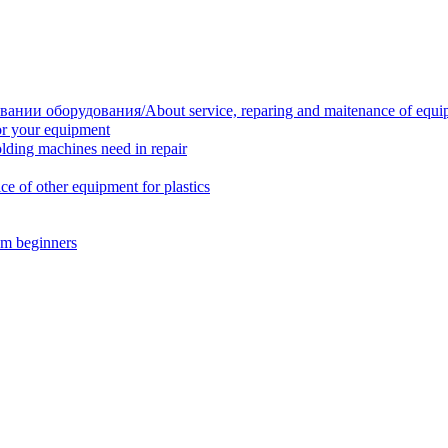
нии оборудования/About service, reparing and maitenance of equi
r your equipment
ing machines need in repair
f other equipment for plastics
m beginners