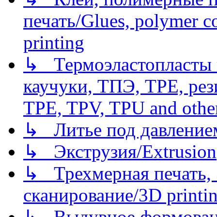
печать/Glues, polymer co
printing
↳ Термоэластопласты и
каучуки, ТПЭ, TPE, рез
TPE, TPV, TPU and other
↳ Литье под давлением/
↳ Экструзия/Extrusion
↳ Трехмерная печать,
сканирование/3D printin
↳ Выдувное формован