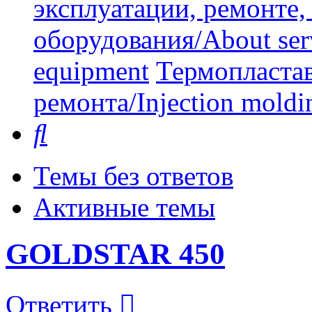
эксплуатации, ремонте
оборудования/About serv
equipment
Термопластав
ремонта/Injection moldin
Поиск
Темы без ответов
Активные темы
GOLDSTAR 450
Ответить