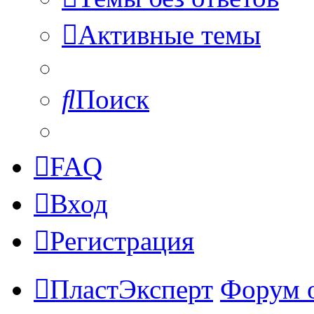
Активные темы
Поиск
FAQ
Вход
Регистрация
ПластЭксперт
Форум 