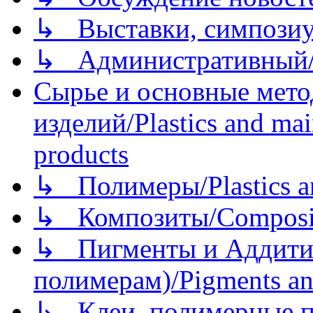
↳ Выставки, симпозиу
↳ Административный/
Сырье и основные мето
изделий/Plastics and mai
products
↳ Полимеры/Plastics a
↳ Композиты/Сomposite
↳ Пигменты и Аддитив
полимерам)/Pigments an
↳ Клеи, полимерные по