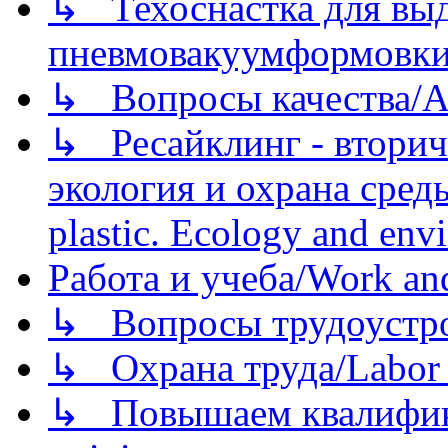
↳ Техоснастка для вы
пневмовакуумформовк
↳ Вопросы качества/Abo
↳ Ресайклинг - вторич
экология и охрана среды/
plastic. Ecology and env
Работа и учеба/Work an
↳ Вопросы трудоустрой
↳ Охрана труда/Labor p
↳ Повышаем квалификац