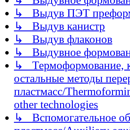
↳ Выдув ПЭТ префор
↳ Выдув канистр
↳ Выдув флаконов
↳ Выдувное формован
↳ Термоформование, ка
остальные методы пере
пластмасс/Thermoforming
other technologies
↳ Вспомогательное об