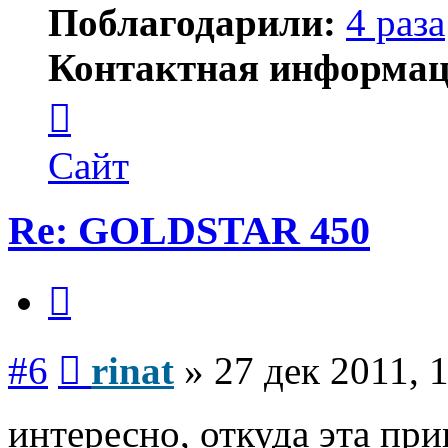
Поблагодарили:
4 раза
Контактная информац
Контактная
информация
пользователя
rinat
Сайт
Re: GOLDSTAR 450
Цитата
Сообщение
#6
rinat
»
27 дек 2011, 
интересно, откуда эта пр