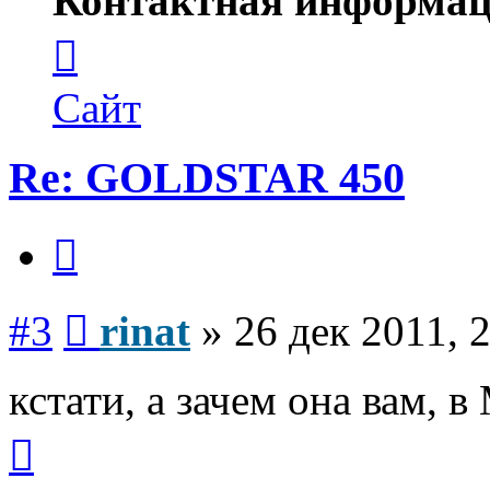
Контактная информац
Контактная
информация
пользователя
rinat
Сайт
Re: GOLDSTAR 450
Цитата
Сообщение
#3
rinat
»
26 дек 2011, 
кстати, а зачем она вам, 
Вернуться
к
началу