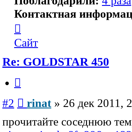
Поблагодарили:
4 раза
Контактная информац
Контактная
информация
пользователя
rinat
Сайт
Re: GOLDSTAR 450
Цитата
Сообщение
#2
rinat
»
26 дек 2011, 
прочитайте соседнюю тему.