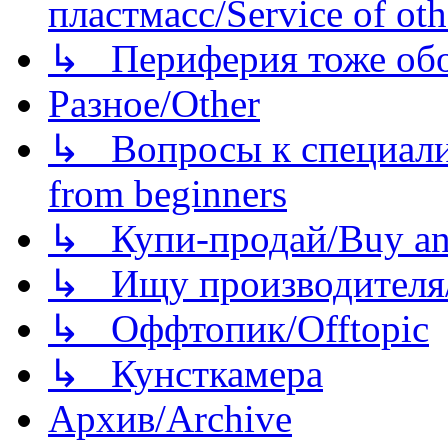
пластмасс/Service of oth
↳ Периферия тоже обору
Разное/Other
↳ Вопросы к специали
from beginners
↳ Купи-продай/Buy and
↳ Ищу производителя/
↳ Оффтопик/Offtopic
↳ Кунсткамера
Архив/Archive