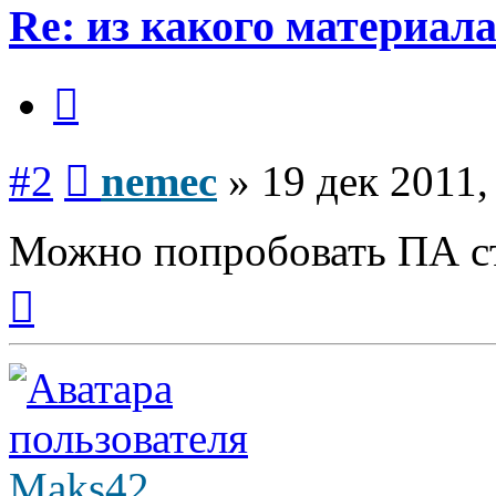
Re: из какого материал
Цитата
Сообщение
#2
nemec
»
19 дек 2011,
Можно попробовать ПА с
Вернуться
к
началу
Maks42