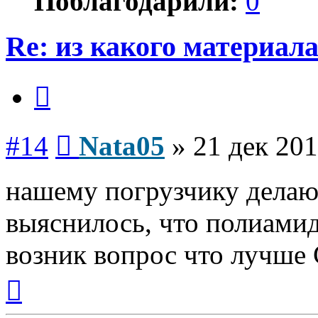
Поблагодарили:
0
Re: из какого материал
Цитата
Сообщение
#14
Nata05
»
21 дек 201
нашему погрузчику делают
выяснилось, что полиамид
возник вопрос что лучше
Вернуться
к
началу