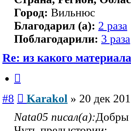
Город:
Вильнюс
Благодарил (а):
2 раза
Поблагодарили:
3 раза
Re: из какого материал
Цитата
Сообщение
#8
Karakol
»
20 дек 201
Nata05 писал(а):
Добры 
Чуть предыстории: