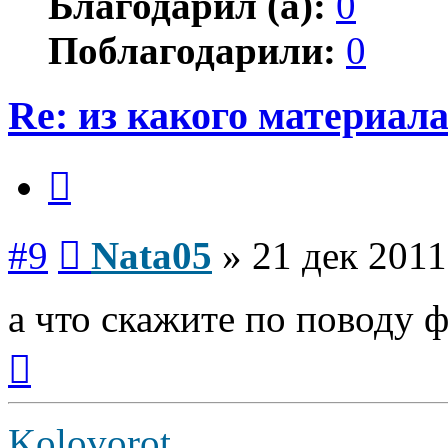
Благодарил (а):
0
Поблагодарили:
0
Re: из какого материал
Цитата
Сообщение
#9
Nata05
»
21 дек 2011
а что скажите по поводу 
Вернуться
к
началу
Kolovorot