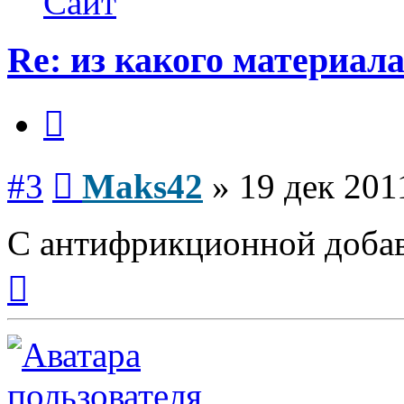
Сайт
Re: из какого материал
Цитата
Сообщение
#3
Maks42
»
19 дек 201
С антифрикционной добав
Вернуться
к
началу