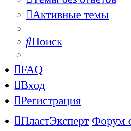
Активные темы
Поиск
FAQ
Вход
Регистрация
ПластЭксперт
Форум 