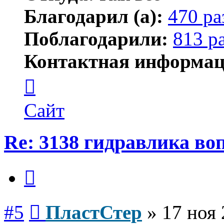
Благодарил (а):
470 ра
Поблагодарили:
813 р
Контактная информац
Контактная
информация
пользователя
ПластСтер
Сайт
Re: 3138 гидравлика во
Цитата
Сообщение
#5
ПластСтер
»
17 ноя 