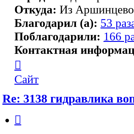
Откуда:
Из Аршинцево, 
Благодарил (а):
53 раз
Поблагодарили:
166 р
Контактная информац
Контактная
информация
пользователя
Бегемот
Сайт
Re: 3138 гидравлика во
Цитата