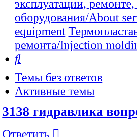
эксплуатации, ремонте
оборудования/About serv
equipment
Термопластав
ремонта/Injection moldin
Поиск
Темы без ответов
Активные темы
3138 гидравлика воп
Ответить