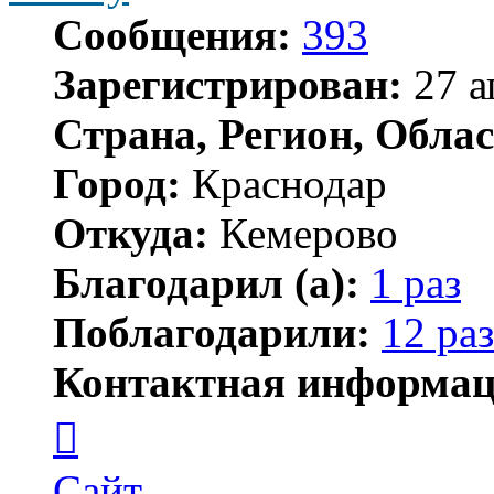
Сообщения:
393
Зарегистрирован:
27 а
Страна, Регион, Облас
Город:
Краснодар
Откуда:
Кемерово
Благодарил (а):
1 раз
Поблагодарили:
12 раз
Контактная информац
Контактная
информация
пользователя
Lmitry
Сайт