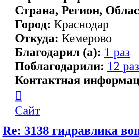
Страна, Регион, Облас
Город:
Краснодар
Откуда:
Кемерово
Благодарил (а):
1 раз
Поблагодарили:
12 раз
Контактная информац
Контактная
информация
пользователя
Lmitry
Сайт
Re: 3138 гидравлика во