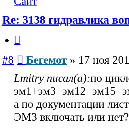
Сайт
Re: 3138 гидравлика во
Цитата
Сообщение
#8
Бегемот
»
17 ноя 201
Lmitry писал(а):
по цик
эм1+эм3+эм12+эм15+э
а по документации лис
ЭМ3 включать или нет?