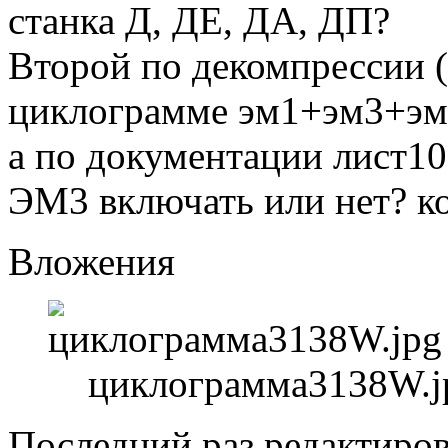
станка Д, ДЕ, ДА, ДП?
Второй по декомпрессии (
циклограмме эм1+эм3+эм
а по документации лист1
ЭМ3 включать или нет? к
Вложения
циклограмма3138W.jp
Последний раз редактиро