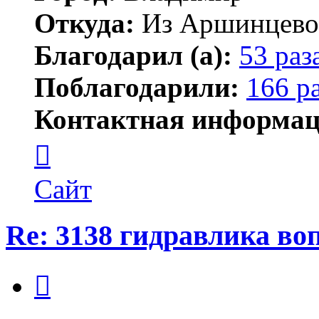
Откуда:
Из Аршинцево, 
Благодарил (а):
53 раз
Поблагодарили:
166 р
Контактная информац
Контактная
информация
пользователя
Бегемот
Сайт
Re: 3138 гидравлика во
Цитата