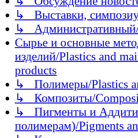
↳ Обсуждение новостей
↳ Выставки, симпозиу
↳ Административный/
Сырье и основные мето
изделий/Plastics and mai
products
↳ Полимеры/Plastics a
↳ Композиты/Сomposite
↳ Пигменты и Аддитив
полимерам)/Pigments an