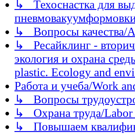
↳ Техоснастка для вы
пневмовакуумформовк
↳ Вопросы качества/Abo
↳ Ресайклинг - вторич
экология и охрана среды/
plastic. Ecology and env
Работа и учеба/Work an
↳ Вопросы трудоустрой
↳ Охрана труда/Labor p
↳ Повышаем квалификац