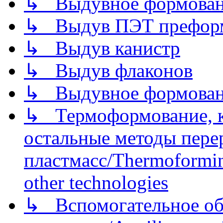
↳ Выдувное формован
↳ Выдув ПЭТ префор
↳ Выдув канистр
↳ Выдув флаконов
↳ Выдувное формован
↳ Термоформование, ка
остальные методы пере
пластмасс/Thermoforming
other technologies
↳ Вспомогательное об