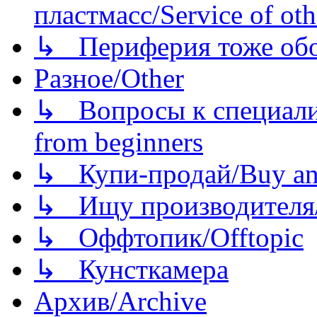
пластмасс/Service of oth
↳ Периферия тоже обору
Разное/Other
↳ Вопросы к специали
from beginners
↳ Купи-продай/Buy and
↳ Ищу производителя/
↳ Оффтопик/Offtopic
↳ Кунсткамера
Архив/Archive