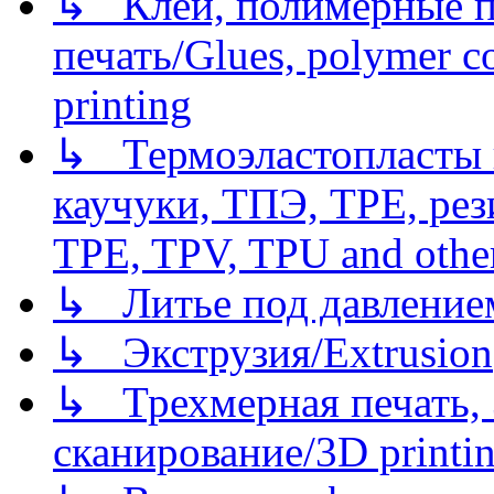
↳ Клеи, полимерные по
печать/Glues, polymer co
printing
↳ Термоэластопласты и
каучуки, ТПЭ, TPE, рез
TPE, TPV, TPU and other
↳ Литье под давлением/
↳ Экструзия/Extrusion
↳ Трехмерная печать,
сканирование/3D printin