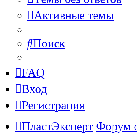
Активные темы
Поиск
FAQ
Вход
Регистрация
ПластЭксперт
Форум 