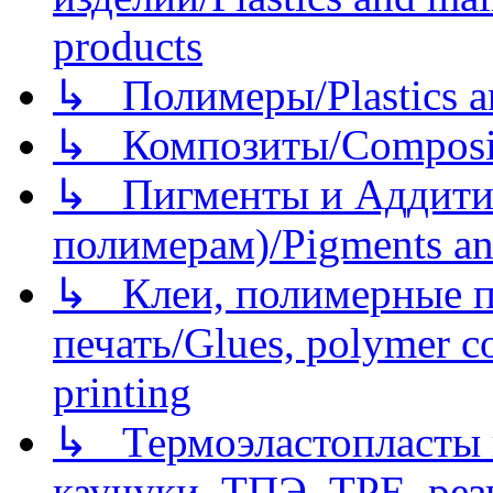
products
↳ Полимеры/Plastics a
↳ Композиты/Сomposite
↳ Пигменты и Аддитив
полимерам)/Pigments an
↳ Клеи, полимерные по
печать/Glues, polymer co
printing
↳ Термоэластопласты и
каучуки, ТПЭ, TPE, рез