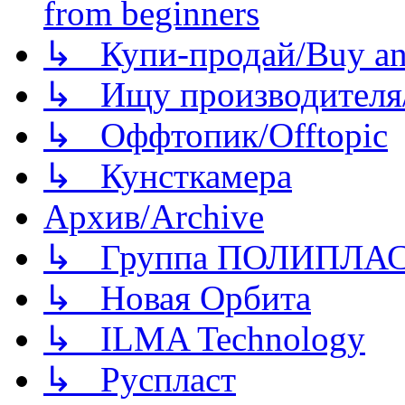
from beginners
↳ Купи-продай/Buy and
↳ Ищу производителя/
↳ Оффтопик/Offtopic
↳ Кунсткамера
Архив/Archive
↳ Группа ПОЛИПЛА
↳ Новая Орбита
↳ ILMA Technology
↳ Руспласт