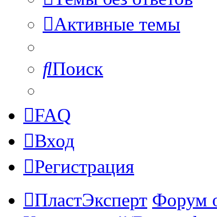
Активные темы
Поиск
FAQ
Вход
Регистрация
ПластЭксперт
Форум 