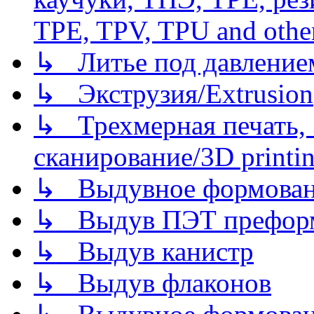
TPE, TPV, TPU and other
↳ Литье под давлением/
↳ Экструзия/Extrusion
↳ Трехмерная печать,
сканирование/3D printin
↳ Выдувное формован
↳ Выдув ПЭТ префор
↳ Выдув канистр
↳ Выдув флаконов