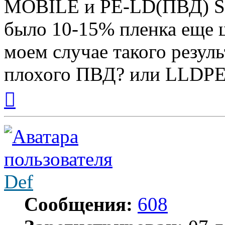
MOBILE и PE-LD(ПВД) Si
было 10-15% пленка еще ши
моем случае такого резуль
плохого ПВД? или LLDPE
Вернуться
к
началу
Def
Сообщения:
608