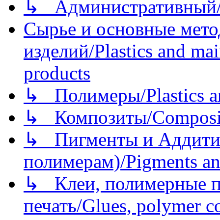
↳ Административный/
Сырье и основные мето
изделий/Plastics and mai
products
↳ Полимеры/Plastics a
↳ Композиты/Сomposite
↳ Пигменты и Аддитив
полимерам)/Pigments an
↳ Клеи, полимерные по
печать/Glues, polymer co