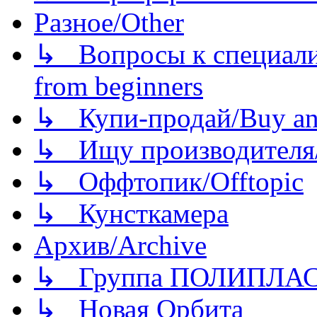
Разное/Other
↳ Вопросы к специали
from beginners
↳ Купи-продай/Buy and
↳ Ищу производителя/
↳ Оффтопик/Offtopic
↳ Кунсткамера
Архив/Archive
↳ Группа ПОЛИПЛА
↳ Новая Орбита