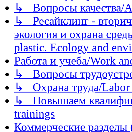
↳ Вопросы качества/Abo
↳ Ресайклинг - вторич
экология и охрана среды/
plastic. Ecology and env
Работа и учеба/Work an
↳ Вопросы трудоустрой
↳ Охрана труда/Labor p
↳ Повышаем квалификац
trainings
Коммерческие разделы 