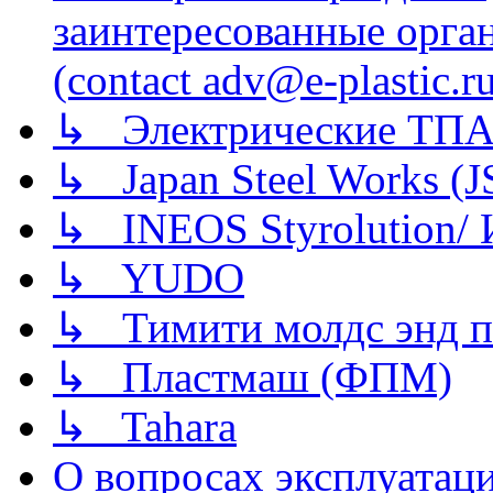
заинтересованные орга
(contact adv@e-plastic.r
↳ Электрические ТПА
↳ Japan Steel Works (
↳ INEOS Styrolution
↳ YUDO
↳ Тимити молдс энд п
↳ Пластмаш (ФПМ)
↳ Tahara
О вопросах эксплуатаци