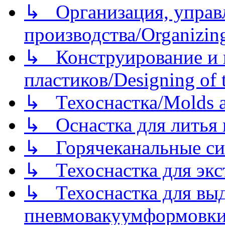
↳ Организация, управл
производства/Organizing
↳ Конструирование и п
пластиков/Designing of t
↳ Техоснастка/Molds a
↳ Оснастка для литья 
↳ Горячеканальные си
↳ Техоснастка для экс
↳ Техоснастка для вы
пневмовакуумформовк