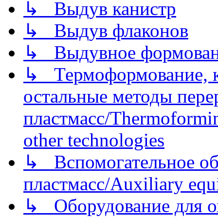
↳ Выдув канистр
↳ Выдув флаконов
↳ Выдувное формован
↳ Термоформование, ка
остальные методы пере
пластмасс/Thermoforming
other technologies
↳ Вспомогательное об
пластмасс/Auxiliary equi
↳ Оборудование для о