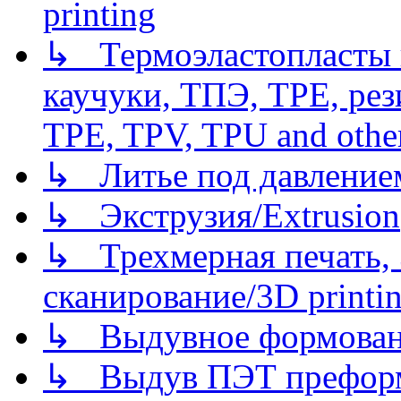
printing
↳ Термоэластопласты и
каучуки, ТПЭ, TPE, рез
TPE, TPV, TPU and other
↳ Литье под давлением/
↳ Экструзия/Extrusion
↳ Трехмерная печать,
сканирование/3D printin
↳ Выдувное формован
↳ Выдув ПЭТ префор