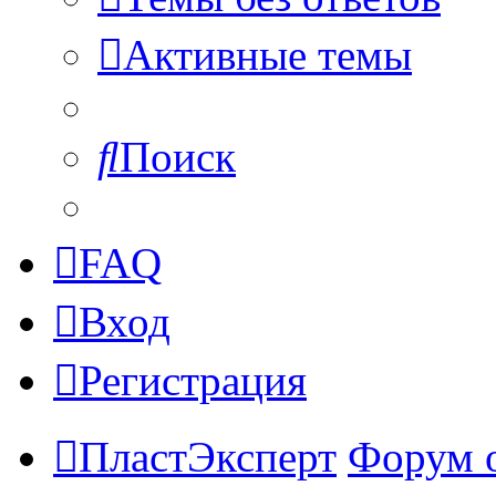
Активные темы
Поиск
FAQ
Вход
Регистрация
ПластЭксперт
Форум 