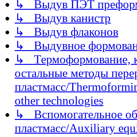
↳ Выдув ПЭТ префор
↳ Выдув канистр
↳ Выдув флаконов
↳ Выдувное формован
↳ Термоформование, ка
остальные методы пере
пластмасс/Thermoforming
other technologies
↳ Вспомогательное об
пластмасс/Auxiliary equi