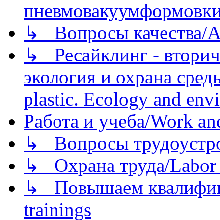
пневмовакуумформовк
↳ Вопросы качества/Abo
↳ Ресайклинг - вторич
экология и охрана среды/
plastic. Ecology and env
Работа и учеба/Work an
↳ Вопросы трудоустрой
↳ Охрана труда/Labor p
↳ Повышаем квалификац
trainings