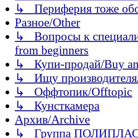
↳ Периферия тоже обору
Разное/Other
↳ Вопросы к специали
from beginners
↳ Купи-продай/Buy and
↳ Ищу производителя/
↳ Оффтопик/Offtopic
↳ Кунсткамера
Архив/Archive
↳ Группа ПОЛИПЛА