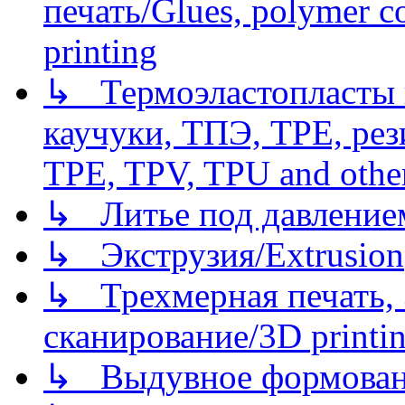
печать/Glues, polymer co
printing
↳ Термоэластопласты и
каучуки, ТПЭ, TPE, рез
TPE, TPV, TPU and other
↳ Литье под давлением/
↳ Экструзия/Extrusion
↳ Трехмерная печать,
сканирование/3D printin
↳ Выдувное формован