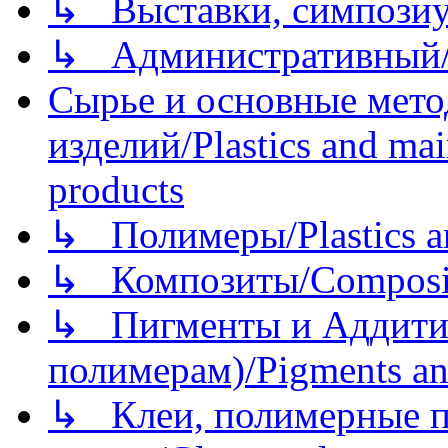
↳ Выставки, симпозиу
↳ Административный/
Сырье и основные мето
изделий/Plastics and mai
products
↳ Полимеры/Plastics a
↳ Композиты/Сomposite
↳ Пигменты и Аддитив
полимерам)/Pigments an
↳ Клеи, полимерные по