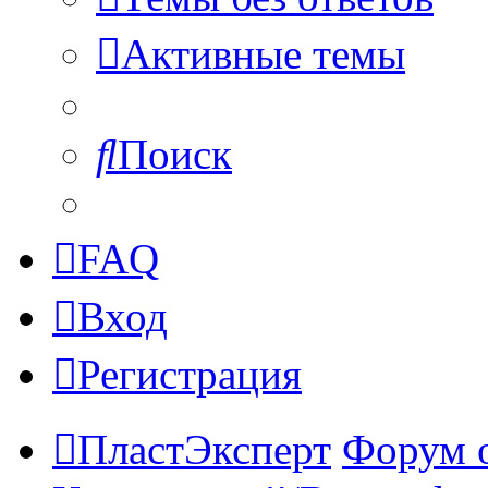
Активные темы
Поиск
FAQ
Вход
Регистрация
ПластЭксперт
Форум 