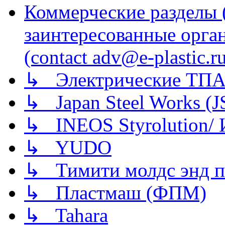
Коммерческие разделы 
заинтересованные орга
(contact adv@e-plastic.r
↳ Электрические ТПА
↳ Japan Steel Works (
↳ INEOS Styrolution
↳ YUDO
↳ Тимити молдс энд п
↳ Пластмаш (ФПМ)
↳ Tahara