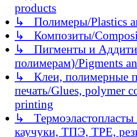
products
↳ Полимеры/Plastics a
↳ Композиты/Сomposite
↳ Пигменты и Аддитив
полимерам)/Pigments an
↳ Клеи, полимерные по
печать/Glues, polymer co
printing
↳ Термоэластопласты и
каучуки, ТПЭ, TPE, рез