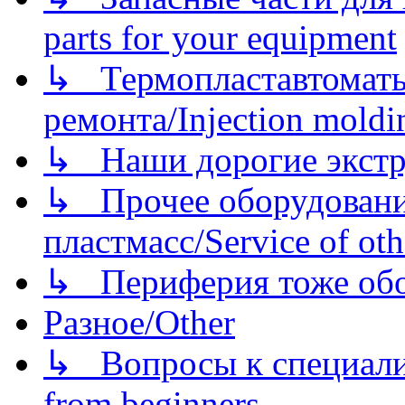
parts for your equipment
↳ Термопластавтоматы 
ремонта/Injection moldin
↳ Наши дорогие экстру
↳ Прочее оборудовани
пластмасс/Service of oth
↳ Периферия тоже обору
Разное/Other
↳ Вопросы к специали
from beginners