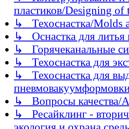
пластиков/Designing of t
↳ Техоснастка/Molds a
↳ Оснастка для литья 
↳ Горячеканальные си
↳ Техоснастка для экс
↳ Техоснастка для вы
пневмовакуумформовк
↳ Вопросы качества/Abo
↳ Ресайклинг - вторич
экология и охрана среды/