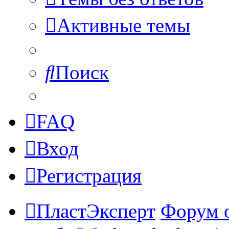
Активные темы
Поиск
FAQ
Вход
Регистрация
ПластЭксперт
Форум 