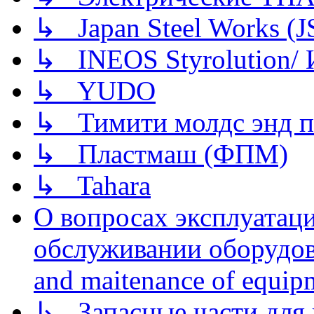
↳ Japan Steel Works (
↳ INEOS Styrolution
↳ YUDO
↳ Тимити молдс энд п
↳ Пластмаш (ФПМ)
↳ Tahara
О вопросах эксплуатаци
обслуживании оборудова
and maitenance of equip
↳ Запасные части для 