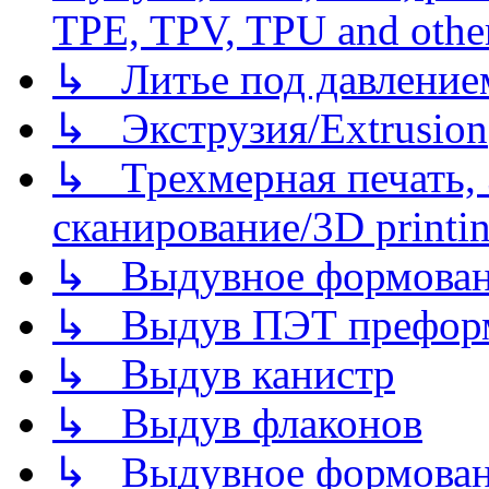
TPE, TPV, TPU and other
↳ Литье под давлением/
↳ Экструзия/Extrusion
↳ Трехмерная печать,
сканирование/3D printin
↳ Выдувное формован
↳ Выдув ПЭТ префор
↳ Выдув канистр
↳ Выдув флаконов
↳ Выдувное формован