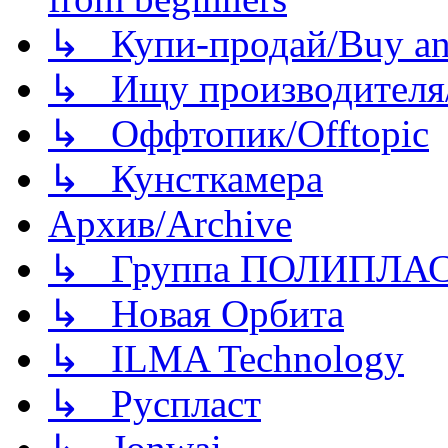
↳ Купи-продай/Buy and
↳ Ищу производителя/
↳ Оффтопик/Offtopic
↳ Кунсткамера
Архив/Archive
↳ Группа ПОЛИПЛА
↳ Новая Орбита
↳ ILMA Technology
↳ Руспласт