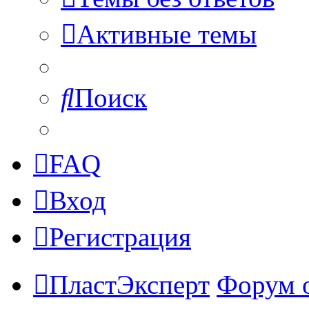
Активные темы
Поиск
FAQ
Вход
Регистрация
ПластЭксперт
Форум 