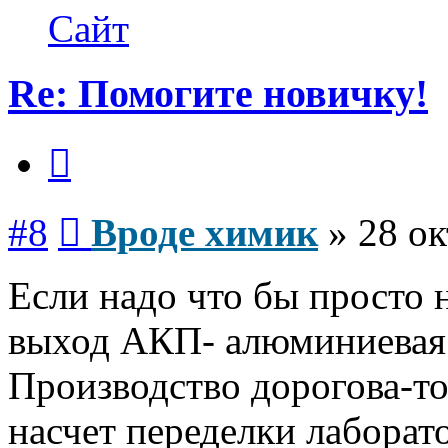
Вроде
Сайт
химик
Re: Помогите новичку!
Цитата
Сообщение
#8
Вроде химик
»
28 ок
Если надо что бы просто 
выход АКП- алюминиевая 
Производство дорогова-то
насчет переделки лаборат