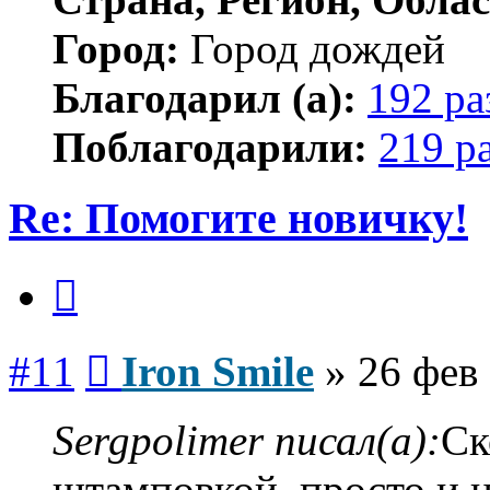
Город:
Город дождей
Благодарил (а):
192 ра
Поблагодарили:
219 р
Re: Помогите новичку!
Цитата
Сообщение
#11
Iron Smile
»
26 фев 
Sergpolimer писал(а):
Ск
штамповкой, просто и н