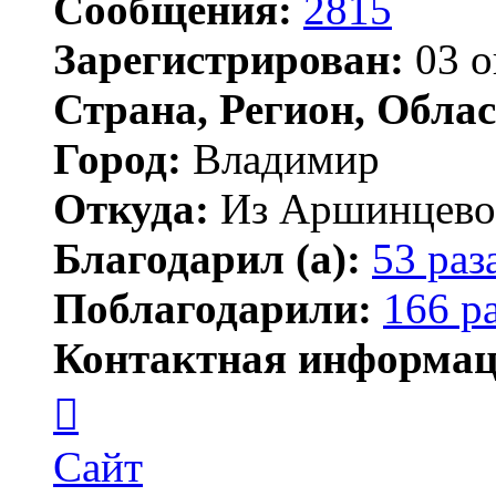
Сообщения:
2815
Зарегистрирован:
03 о
Страна, Регион, Облас
Город:
Владимир
Откуда:
Из Аршинцево, 
Благодарил (а):
53 раз
Поблагодарили:
166 р
Контактная информац
Контактная
информация
пользователя
Бегемот
Сайт