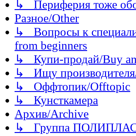
↳ Периферия тоже обору
Разное/Other
↳ Вопросы к специали
from beginners
↳ Купи-продай/Buy and
↳ Ищу производителя/
↳ Оффтопик/Offtopic
↳ Кунсткамера
Архив/Archive
↳ Группа ПОЛИПЛА