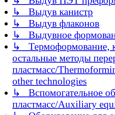
↳ Выдув ПЭТ префор
↳ Выдув канистр
↳ Выдув флаконов
↳ Выдувное формован
↳ Термоформование, ка
остальные методы пере
пластмасс/Thermoforming
other technologies
↳ Вспомогательное об
пластмасс/Auxiliary equi