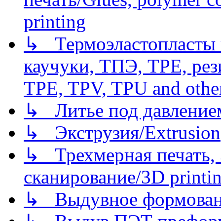
printing
↳ Термоэластопласты и
каучуки, ТПЭ, TPE, рез
TPE, TPV, TPU and other
↳ Литье под давлением/
↳ Экструзия/Extrusion
↳ Трехмерная печать,
сканирование/3D printin
↳ Выдувное формован