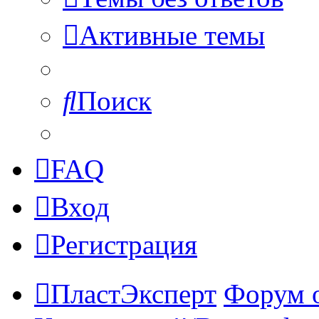
Активные темы
Поиск
FAQ
Вход
Регистрация
ПластЭксперт
Форум 