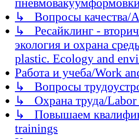
пневмовакуумформовк
↳ Вопросы качества/Abo
↳ Ресайклинг - вторич
экология и охрана среды/
plastic. Ecology and env
Работа и учеба/Work an
↳ Вопросы трудоустрой
↳ Охрана труда/Labor p
↳ Повышаем квалификац
trainings