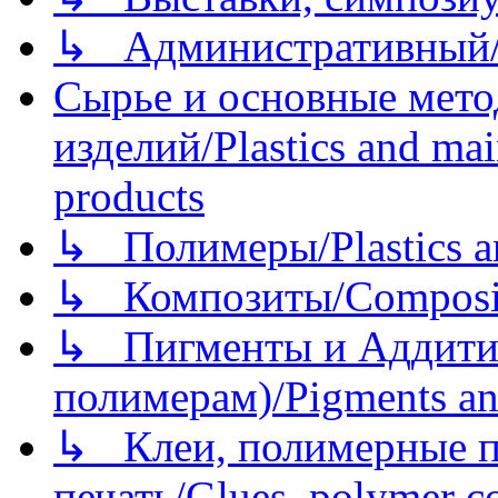
↳ Административный/
Сырье и основные мето
изделий/Plastics and mai
products
↳ Полимеры/Plastics a
↳ Композиты/Сomposite
↳ Пигменты и Аддитив
полимерам)/Pigments an
↳ Клеи, полимерные по
печать/Glues, polymer co