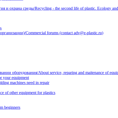
 охрана среды/Recycling - the second life of plastic. Ecology and 
s
анизации)/Commercial forums (contact adv@e-plastic.ru)
нии оборудования/About service, reparing and maitenance of equi
r your equipment
ing machines need in repair
f other equipment for plastics
m beginners