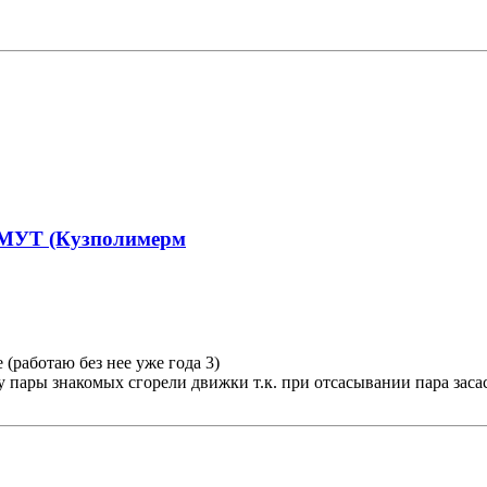
ИМУТ (Кузполимерм
(работаю без нее уже года 3)
у пары знакомых сгорели движки т.к. при отсасывании пара зас