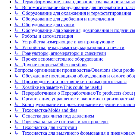
↳ Термоформование, каландрование, сварка и остальные ме
↳ Вспомогательное оборудование для переработки пластмасс
↳ Оборудование для охлаждения и термостатирования
↳ Оборудование для дробления и измельчения
↳ Оборудование для сушки
↳ Оборудование для хранения, дозирования и подачи сы
↳ Роботы и автоматизация
↳ Устройства измеряющие и контролирующие
↳ Устройства резки, намотки, маркировки и печати
↳ Грануляторы, агломераторы и смесители
↳ Прочее вспомогательное оборудование
↳ Другие вопросы/Other questions
Вопросы организации производства/Questions about product
↳ Обсуждение поставщиков оборудования и самого оборудо
↳ Производители и поставщики полимерного сырья
↳ Хозяйке на заметку/This could be useful
↳ Переработчикам о Переработчиках/To producers about p
↳ Организация, управление и экономика производства/Org
↳ Конструирование и проектирование изделий из пластиков
↳ Техоснастка/Molds and dies
↳ Оснастка для литья под давлением
↳ Горячеканальные системы и контроллеры
↳ Техоснастка для экструзии
↳ Техоснастка для выдувного формования и пневмовак