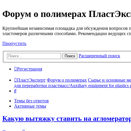
Форум о полимерах ПластЭкс
Крупнейшая независимая площадка для обсуждения вопросов п
эластомеров различными способами. Рекомендации ведущих с
Пропустить
Расширенный поиск
Поиск
Регистрация
ПластЭксперт
Форум о полимерах
Сырье и основные мето
для переработки пластмасс/Auxiliary equipment for plastics 
Поиск
Темы без ответов
Активные темы
Какую вытяжку ставить на агломерат