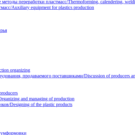
тоды переработки пластмасс/Thermoforming, calendering, welding
/Auxiliary equipment for plastics production
рья
ion organizing
вания, продаваемого поставщиками/Discussion of producers and r
roducers
anizing and managing of production
/Designing of the plastic products
уумформовки