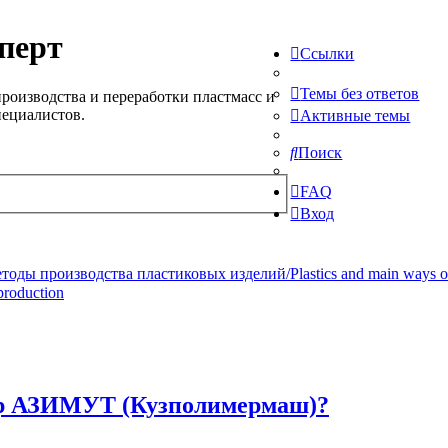
перт
Ссылки
Темы без ответов
роизводства и переработки пластмасс и
пециалистов.
Активные темы
Поиск
FAQ
Вход
ды производства пластиковых изделий/Plastics and main ways of pr
production
ор АЗИМУТ (Кузполимермаш)?