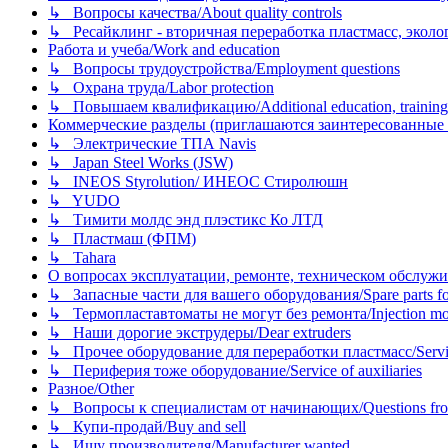
↳ Вопросы качества/About quality controls
↳ Ресайклинг - вторичная переработка пластмасс, экология и
Работа и учеба/Work and education
↳ Вопросы трудоустройства/Employment questions
↳ Охрана труда/Labor protection
↳ Повышаем квалификацию/Additional education, training
Коммерческие разделы (приглашаются заинтересованные орг
↳ Электрические ТПА Navis
↳ Japan Steel Works (JSW)
↳ INEOS Styrolution/ ИНЕОС Стиролюшн
↳ YUDO
↳ Тимити молдс энд плэстикс Ко ЛТД
↳ Пластмаш (ФПМ)
↳ Tahara
О вопросах эксплуатации, ремонте, техническом обслужива
↳ Запасные части для вашего оборудования/Spare parts fo
↳ Термопластавтоматы не могут без ремонта/Injection mold
↳ Наши дорогие экструдеры/Dear extruders
↳ Прочее оборудование для переработки пластмасс/Service o
↳ Периферия тоже оборудование/Service of auxiliaries
Разное/Other
↳ Вопросы к специалистам от начинающих/Questions fro
↳ Купи-продай/Buy and sell
↳ Ищу производителя/Manufacturer wanted