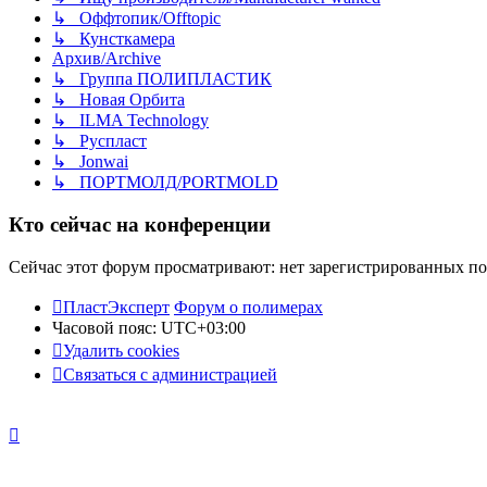
↳ Оффтопик/Offtopic
↳ Кунсткамера
Архив/Archive
↳ Группа ПОЛИПЛАСТИК
↳ Новая Орбита
↳ ILMA Technology
↳ Руспласт
↳ Jonwai
↳ ПОРТМОЛД/PORTMOLD
Кто сейчас на конференции
Сейчас этот форум просматривают: нет зарегистрированных пол
ПластЭксперт
Форум о полимерах
Часовой пояс:
UTC+03:00
Удалить cookies
Связаться с администрацией