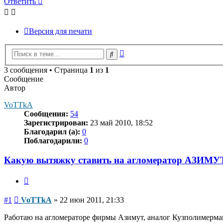
Ответить
Версия для печати
Расширенный
Поиск
поиск
3 сообщения • Страница
1
из
1
Сообщение
Автор
VoTTkA
Сообщения:
54
Зарегистрирован:
23 май 2010, 18:52
Благодарил (а):
0
Поблагодарили:
0
Какую вытяжку ставить на агломератор АЗИМУ
Цитата
Сообщение
#1
VoTTkA
»
22 июн 2011, 21:33
Работаю на агломераторе фирмы Азимут, аналог Кузполимермаш