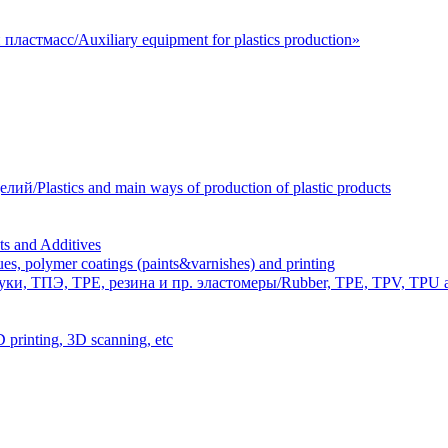
астмасс/Auxiliary equipment for plastics production»
Plastics and main ways of production of plastic products
 and Additives
polymer coatings (paints&varnishes) and printing
и, ТПЭ, TPE, резина и пр. эластомеры/Rubber, TPE, TPV, TPU an
inting, 3D scanning, etc