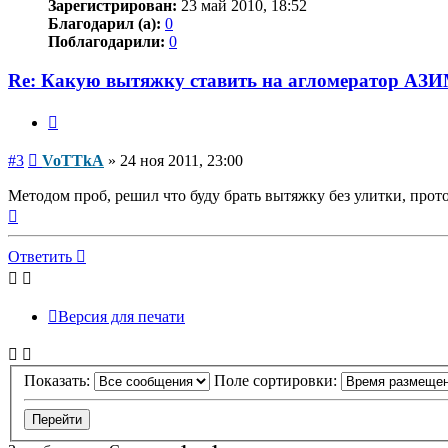
Зарегистрирован:
23 май 2010, 18:52
Благодарил (а):
0
Поблагодарили:
0
Re: Какую вытяжку ставить на агломератор АЗ
Цитата
Сообщение
#3
VoTTkA
»
24 ноя 2011, 23:00
Методом проб, решил что буду брать вытяжку без улитки, прото
Вернуться
к
началу
Ответить
Версия для печати
Показать:
Поле сортировки: