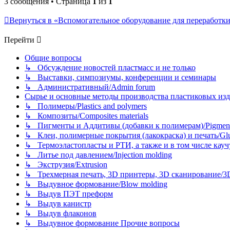
3 сообщения • Страница
1
из
1
Вернуться в «Вспомогательное оборудование для переработки пл
Перейти
Общие вопросы
↳ Обсуждение новостей пластмасс и не только
↳ Выставки, симпозиумы, конференции и семинары
↳ Административный/Admin forum
Сырье и основные методы производства пластиковых изделий/
↳ Полимеры/Plastics and polymers
↳ Композиты/Сomposites materials
↳ Пигменты и Аддитивы (добавки к полимерам)/Pigments
↳ Клеи, полимерные покрытия (лакокраска) и печать/Glues, 
↳ Термоэластопласты и РТИ, а также и в том числе каучук
↳ Литье под давлением/Injection molding
↳ Экструзия/Extrusion
↳ Трехмерная печать, 3D принтеры, 3D сканирование/3D pr
↳ Выдувное формование/Blow molding
↳ Выдув ПЭТ преформ
↳ Выдув канистр
↳ Выдув флаконов
↳ Выдувное формование Прочие вопросы