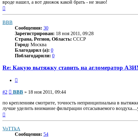
вроде нашел, а вот движок какой брать - не знаю!
Вернуться
к
началу
ВВВ
Сообщения:
30
Зарегистрирован:
18 ноя 2011, 09:28
Страна, Регион, Область:
СССР
Город:
Москва
Благодарил (а):
0
Поблагодарили:
0
Re: Какую вытяжку ставить на агломератор АЗ
Цитата
Сообщение
#2
ВВВ
»
18 ноя 2011, 09:44
по креплениям смотрите, точность непринципиальна в вытяжке 
лучше уделить внимание фильтрации отсасываемого воздуха....
Вернуться
к
началу
VoTTkA
Сообщения:
54