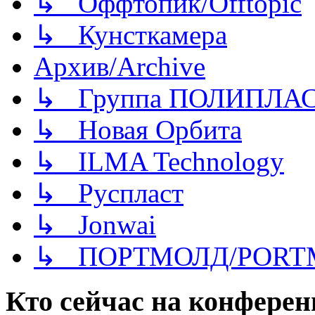
↳ Оффтопик/Offtopic
↳ Кунсткамера
Архив/Archive
↳ Группа ПОЛИПЛА
↳ Новая Орбита
↳ ILMA Technology
↳ Руспласт
↳ Jonwai
↳ ПОРТМОЛД/PORT
Кто сейчас на конфере