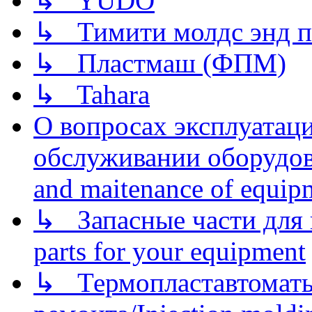
↳ YUDO
↳ Тимити молдс энд п
↳ Пластмаш (ФПМ)
↳ Tahara
О вопросах эксплуатаци
обслуживании оборудова
and maitenance of equip
↳ Запасные части для 
parts for your equipment
↳ Термопластавтоматы 