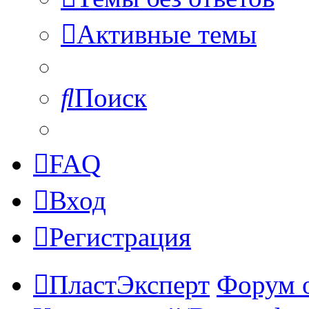
Активные темы
Поиск
FAQ
Вход
Регистрация
ПластЭксперт
Форум 