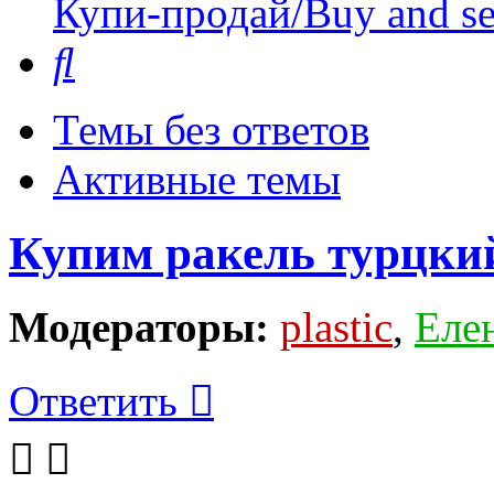
Купи-продай/Buy and se
Поиск
Темы без ответов
Активные темы
Купим ракель турцкий
Модераторы:
plastic
,
Еле
Ответить