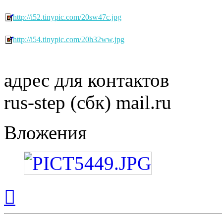
http://i52.tinypic.com/20sw47c.jpg
http://i54.tinypic.com/20h32ww.jpg
адрес для контактов
rus-step (сбк) mail.ru
Вложения
Вернуться
к
началу