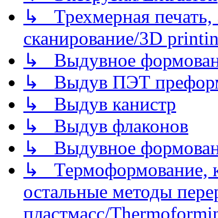
↳ Трехмерная печать,
сканирование/3D printin
↳ Выдувное формован
↳ Выдув ПЭТ префор
↳ Выдув канистр
↳ Выдув флаконов
↳ Выдувное формован
↳ Термоформование, ка
остальные методы пере
пластмасс/Thermoforming