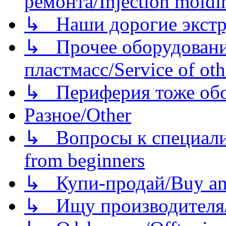
ремонта/Injection moldin
↳ Наши дорогие экстру
↳ Прочее оборудовани
пластмасс/Service of oth
↳ Периферия тоже обору
Разное/Other
↳ Вопросы к специали
from beginners
↳ Купи-продай/Buy and
↳ Ищу производителя/