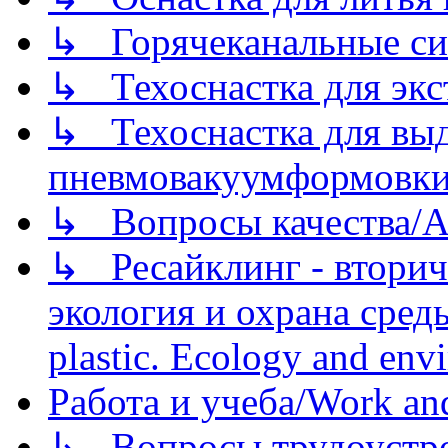
↳ Горячеканальные си
↳ Техоснастка для экс
↳ Техоснастка для вы
пневмовакуумформовк
↳ Вопросы качества/Abo
↳ Ресайклинг - вторич
экология и охрана среды/
plastic. Ecology and env
Работа и учеба/Work an
↳ Вопросы трудоустрой