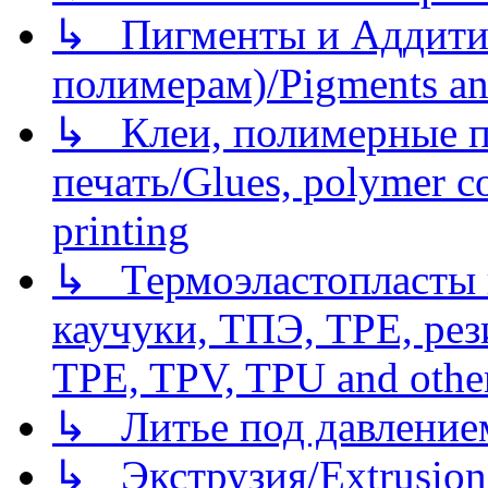
↳ Пигменты и Аддитив
полимерам)/Pigments an
↳ Клеи, полимерные по
печать/Glues, polymer co
printing
↳ Термоэластопласты и
каучуки, ТПЭ, TPE, рез
TPE, TPV, TPU and other
↳ Литье под давлением/
↳ Экструзия/Extrusion