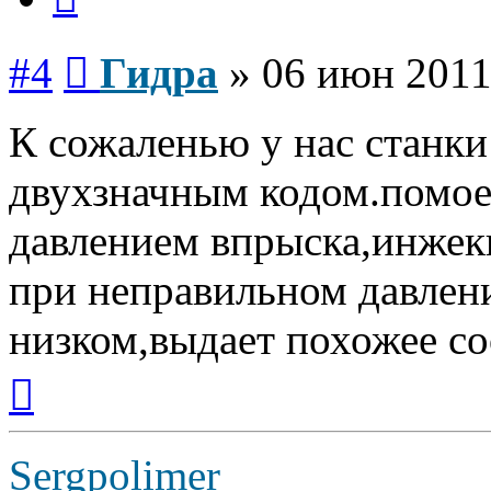
Сообщение
#4
Гидра
»
06 июн 2011
К сожаленью у нас станк
двухзначным кодом.помое
давлением впрыска,инжек
при неправильном давлен
низком,выдает похожее с
Вернуться
к
началу
Sergpolimer