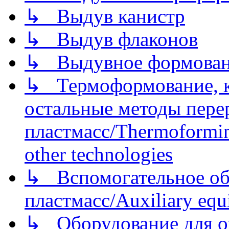
↳ Выдув канистр
↳ Выдув флаконов
↳ Выдувное формован
↳ Термоформование, ка
остальные методы пере
пластмасс/Thermoforming
other technologies
↳ Вспомогательное об
пластмасс/Auxiliary equi
↳ Оборудование для о