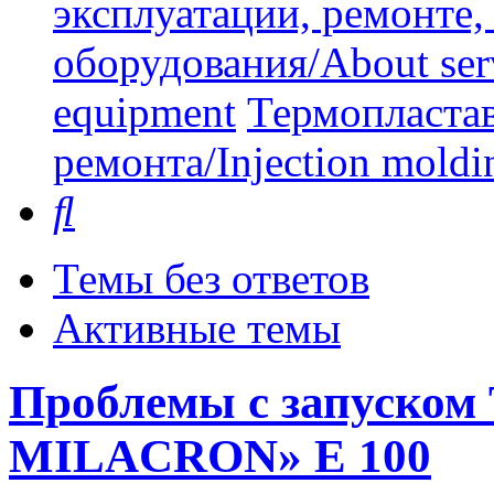
эксплуатации, ремонте
оборудования/About serv
equipment
Термопластав
ремонта/Injection moldin
Поиск
Темы без ответов
Активные темы
Проблемы с запуск
MILACRON» E 100