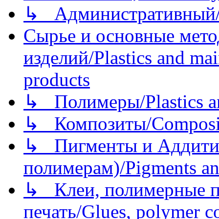
↳ Административный/
Сырье и основные мето
изделий/Plastics and mai
products
↳ Полимеры/Plastics a
↳ Композиты/Сomposite
↳ Пигменты и Аддитив
полимерам)/Pigments an
↳ Клеи, полимерные по
печать/Glues, polymer co