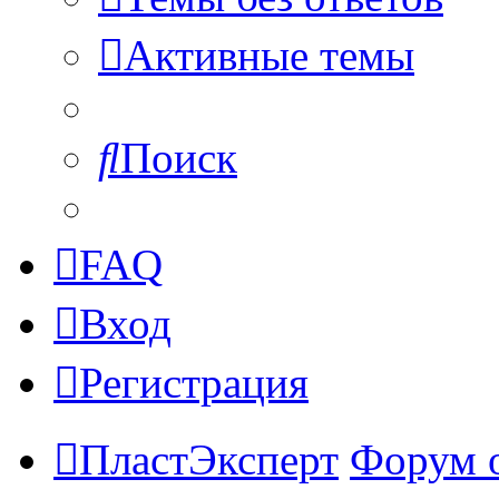
Активные темы
Поиск
FAQ
Вход
Регистрация
ПластЭксперт
Форум 