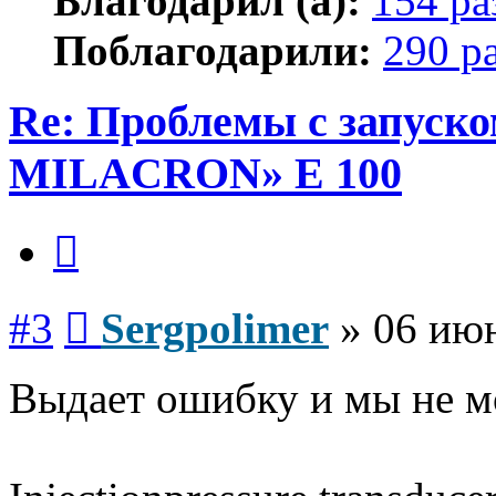
Благодарил (а):
154 ра
Поблагодарили:
290 р
Re: Проблемы с запу
MILACRON» E 100
Цитата
Сообщение
#3
Sergpolimer
»
06 июн
Выдает ошибку и мы не м