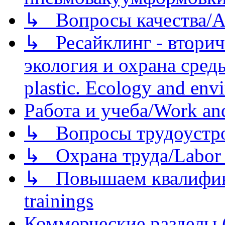
↳ Вопросы качества/Abo
↳ Ресайклинг - вторич
экология и охрана среды/
plastic. Ecology and env
Работа и учеба/Work an
↳ Вопросы трудоустрой
↳ Охрана труда/Labor p
↳ Повышаем квалификац
trainings
Коммерческие разделы 