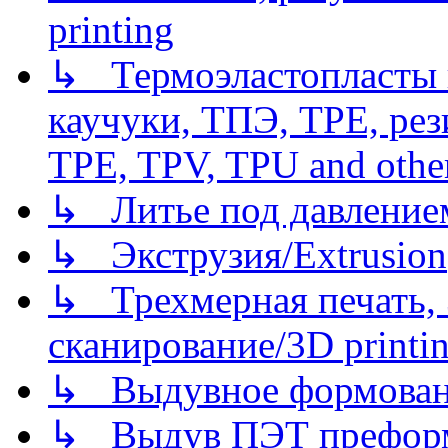
printing
↳ Термоэластопласты и
каучуки, ТПЭ, TPE, рез
TPE, TPV, TPU and other
↳ Литье под давлением/
↳ Экструзия/Extrusion
↳ Трехмерная печать,
сканирование/3D printin
↳ Выдувное формован
↳ Выдув ПЭТ префор