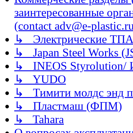
заинтересованные орга
(contact adv@e-plastic.r
↳ Электрические ТПА
↳ Japan Steel Works (
↳ INEOS Styrolution
↳ YUDO
↳ Тимити молдс энд п
↳ Пластмаш (ФПМ)
↳ Tahara
О вопросах эксплуатаци