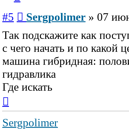
Сообщение
#5
Sergpolimer
»
07 июн
Так подскажите как посту
с чего начать и по какой 
машина гибридная: полови
гидравлика
Где искать
Вернуться
к
началу
Sergpolimer