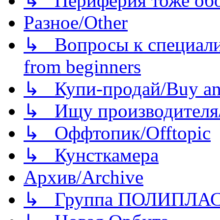
↳ Периферия тоже обору
Разное/Other
↳ Вопросы к специали
from beginners
↳ Купи-продай/Buy and
↳ Ищу производителя/
↳ Оффтопик/Offtopic
↳ Кунсткамера
Архив/Archive
↳ Группа ПОЛИПЛА