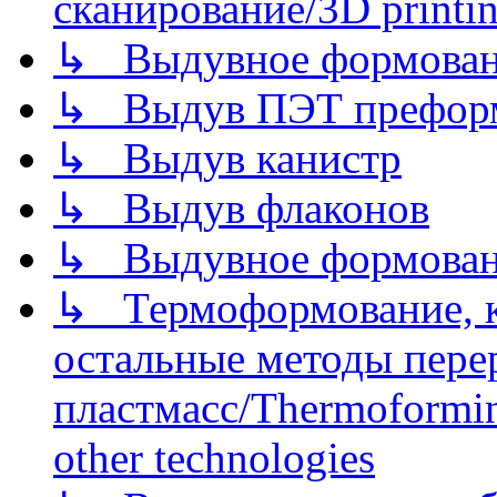
сканирование/3D printin
↳ Выдувное формован
↳ Выдув ПЭТ префор
↳ Выдув канистр
↳ Выдув флаконов
↳ Выдувное формован
↳ Термоформование, ка
остальные методы пере
пластмасс/Thermoforming
other technologies