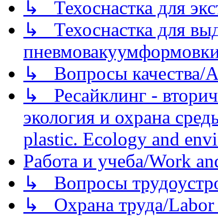
↳ Техоснастка для экс
↳ Техоснастка для вы
пневмовакуумформовк
↳ Вопросы качества/Abo
↳ Ресайклинг - вторич
экология и охрана среды/
plastic. Ecology and env
Работа и учеба/Work an
↳ Вопросы трудоустрой
↳ Охрана труда/Labor p