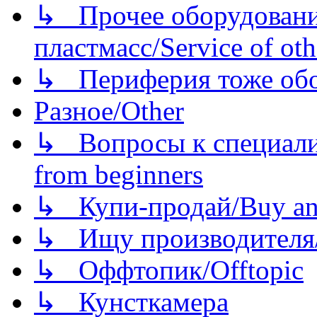
↳ Прочее оборудовани
пластмасс/Service of oth
↳ Периферия тоже обору
Разное/Other
↳ Вопросы к специали
from beginners
↳ Купи-продай/Buy and
↳ Ищу производителя/
↳ Оффтопик/Offtopic
↳ Кунсткамера