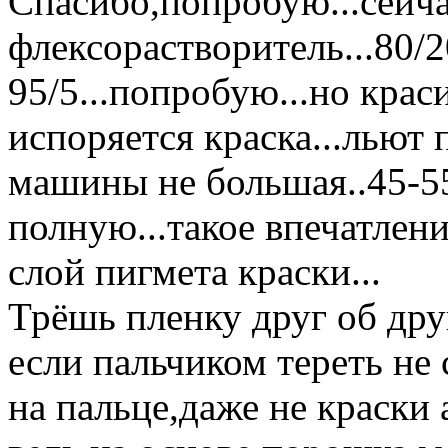
Спасибо,попробую...сейч
флексорастворитель...80/2
95/5...попробую...но кра
испоряется краска...льют 
машины не большая..45-55
полную...такое впечатлен
слой пигмета краски...
Трёшь пленку друг об друг
если пальчиком тереть не 
на пальце,даже не краски 