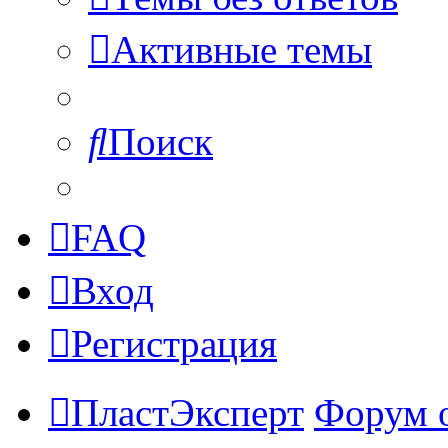
Активные темы
Поиск
FAQ
Вход
Регистрация
ПластЭксперт
Форум 