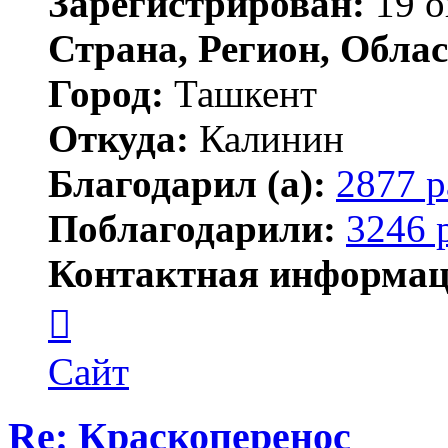
Зарегистрирован:
19 о
Страна, Регион, Облас
Город:
Ташкент
Откуда:
Калинин
Благодарил (а):
2877 р
Поблагодарили:
3246 
Контактная информац
Контактная
информация
пользователя
Maks42
Сайт
Re: Краскоперенос