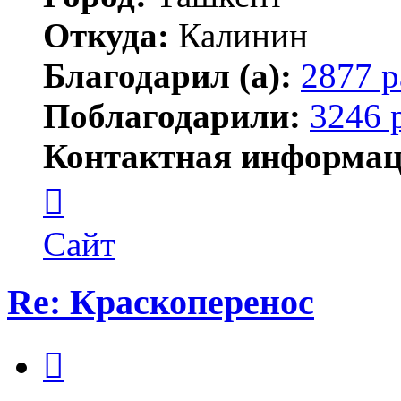
Откуда:
Калинин
Благодарил (а):
2877 р
Поблагодарили:
3246 
Контактная информац
Контактная
информация
пользователя
Maks42
Сайт
Re: Краскоперенос
Цитата