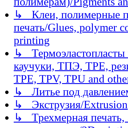
полимерам)/Pigments an
↳ Клеи, полимерные по
печать/Glues, polymer co
printing
↳ Термоэластопласты и
каучуки, ТПЭ, TPE, рез
TPE, TPV, TPU and other
↳ Литье под давлением/
↳ Экструзия/Extrusion
↳ Трехмерная печать,