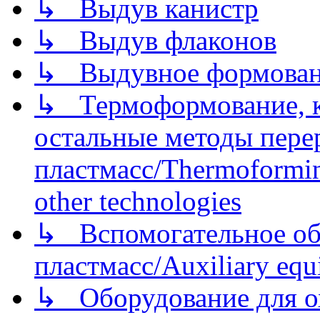
↳ Выдув канистр
↳ Выдув флаконов
↳ Выдувное формован
↳ Термоформование, ка
остальные методы пере
пластмасс/Thermoforming
other technologies
↳ Вспомогательное об
пластмасс/Auxiliary equi
↳ Оборудование для о