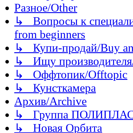
Разное/Other
↳ Вопросы к специали
from beginners
↳ Купи-продай/Buy and
↳ Ищу производителя/
↳ Оффтопик/Offtopic
↳ Кунсткамера
Архив/Archive
↳ Группа ПОЛИПЛА
↳ Новая Орбита