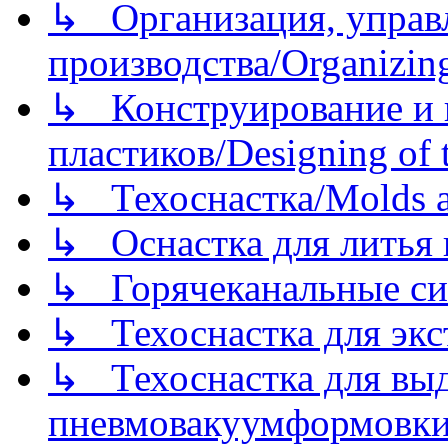
↳ Организация, управл
производства/Organizing
↳ Конструирование и п
пластиков/Designing of t
↳ Техоснастка/Molds a
↳ Оснастка для литья 
↳ Горячеканальные си
↳ Техоснастка для экс
↳ Техоснастка для вы
пневмовакуумформовк