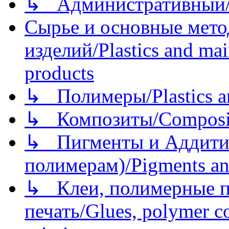
↳ Административный/
Сырье и основные мето
изделий/Plastics and mai
products
↳ Полимеры/Plastics a
↳ Композиты/Сomposite
↳ Пигменты и Аддитив
полимерам)/Pigments an
↳ Клеи, полимерные по
печать/Glues, polymer co