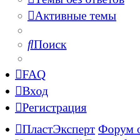
Активные темы
Поиск
FAQ
Вход
Регистрация
ПластЭксперт
Форум 