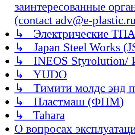
заинтересованные орга
(contact adv@e-plastic.r
↳ Электрические ТПА
↳ Japan Steel Works (
↳ INEOS Styrolution
↳ YUDO
↳ Тимити молдс энд п
↳ Пластмаш (ФПМ)
↳ Tahara
О вопросах эксплуатаци