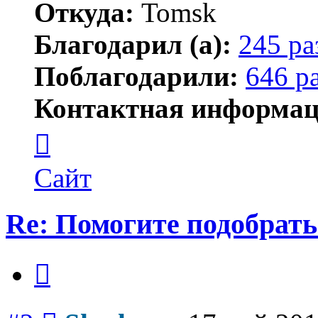
Откуда:
Tomsk
Благодарил (а):
245 ра
Поблагодарили:
646 р
Контактная информац
Контактная
информация
пользователя
Shadow
Сайт
Re: Помогите подобрать
Цитата
Сообщение