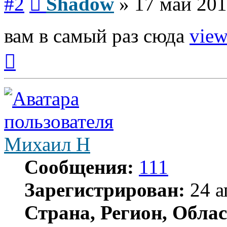
#2
Shadow
»
17 май 201
вам в самый раз сюда
view
Вернуться
к
началу
Михаил Н
Сообщения:
111
Зарегистрирован:
24 а
Страна, Регион, Облас