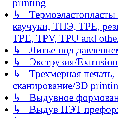
printing
↳ Термоэластопласты и
каучуки, ТПЭ, TPE, рез
TPE, TPV, TPU and other
↳ Литье под давлением/
↳ Экструзия/Extrusion
↳ Трехмерная печать,
сканирование/3D printin
↳ Выдувное формован
↳ Выдув ПЭТ префор