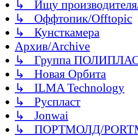
↳ Ищу производителя/
↳ Оффтопик/Offtopic
↳ Кунсткамера
Архив/Archive
↳ Группа ПОЛИПЛА
↳ Новая Орбита
↳ ILMA Technology
↳ Руспласт
↳ Jonwai
↳ ПОРТМОЛД/PORT