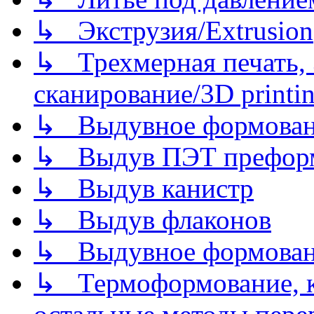
↳ Экструзия/Extrusion
↳ Трехмерная печать,
сканирование/3D printin
↳ Выдувное формован
↳ Выдув ПЭТ префор
↳ Выдув канистр
↳ Выдув флаконов
↳ Выдувное формован
↳ Термоформование, ка