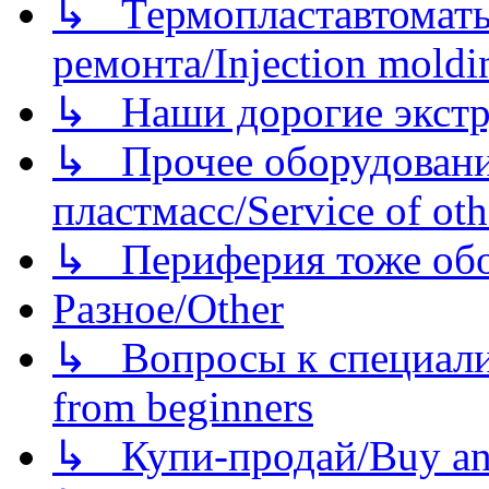
↳ Термопластавтоматы 
ремонта/Injection moldin
↳ Наши дорогие экстру
↳ Прочее оборудовани
пластмасс/Service of oth
↳ Периферия тоже обору
Разное/Other
↳ Вопросы к специали
from beginners
↳ Купи-продай/Buy and