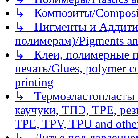
↳ Композиты/Сomposite
↳ Пигменты и Аддитив
полимерам)/Pigments an
↳ Клеи, полимерные по
печать/Glues, polymer co
printing
↳ Термоэластопласты и
каучуки, ТПЭ, TPE, рез
TPE, TPV, TPU and other
↳ Литье под давлением/