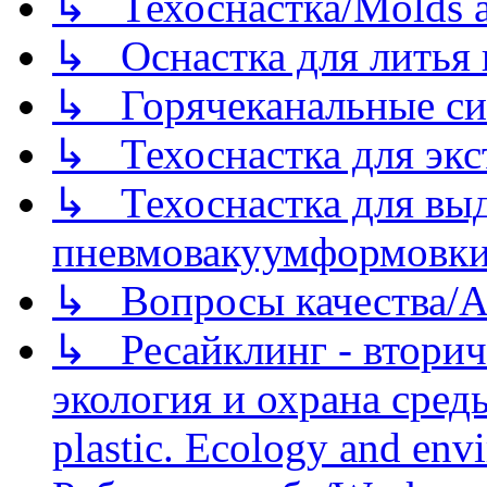
↳ Техоснастка/Molds a
↳ Оснастка для литья 
↳ Горячеканальные си
↳ Техоснастка для экс
↳ Техоснастка для вы
пневмовакуумформовк
↳ Вопросы качества/Abo
↳ Ресайклинг - вторич
экология и охрана среды/
plastic. Ecology and env