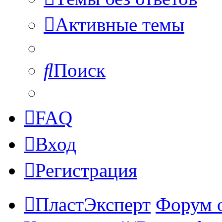
Активные темы
Поиск
FAQ
Вход
Регистрация
ПластЭксперт
Форум 