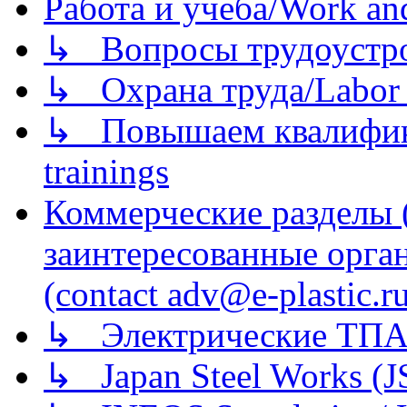
Работа и учеба/Work an
↳ Вопросы трудоустрой
↳ Охрана труда/Labor p
↳ Повышаем квалификац
trainings
Коммерческие разделы 
заинтересованные орга
(contact adv@e-plastic.r
↳ Электрические ТПА
↳ Japan Steel Works (