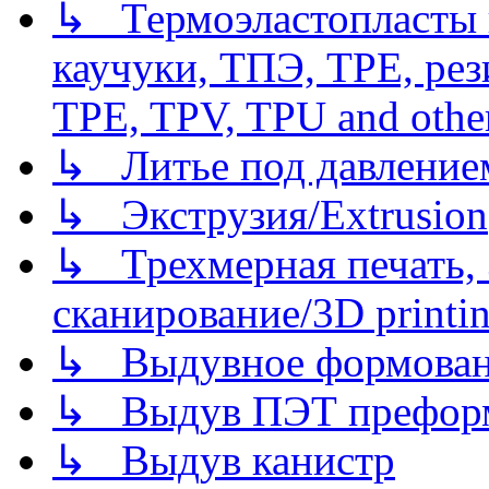
↳ Термоэластопласты и
каучуки, ТПЭ, TPE, рез
TPE, TPV, TPU and other
↳ Литье под давлением/
↳ Экструзия/Extrusion
↳ Трехмерная печать,
сканирование/3D printin
↳ Выдувное формован
↳ Выдув ПЭТ префор
↳ Выдув канистр