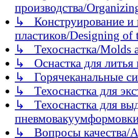
производства/Organizing
↳ Конструирование и п
пластиков/Designing of t
↳ Техоснастка/Molds a
↳ Оснастка для литья 
↳ Горячеканальные си
↳ Техоснастка для экс
↳ Техоснастка для вы
пневмовакуумформовк
↳ Вопросы качества/Abo