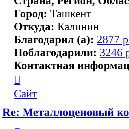
Страна, Регион, Облас
Город:
Ташкент
Откуда:
Калинин
Благодарил (а):
2877 р
Поблагодарили:
3246 
Контактная информац
Контактная
информация
пользователя
Maks42
Сайт
Re: Металлоценовый к
Цитата