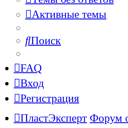
Активные темы
Поиск
FAQ
Вход
Регистрация
ПластЭксперт
Форум 