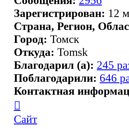
Сообщения:
2956
Зарегистрирован:
12 м
Страна, Регион, Облас
Город:
Томск
Откуда:
Tomsk
Благодарил (а):
245 ра
Поблагодарили:
646 р
Контактная информац
Контактная
информация
пользователя
Shadow
Сайт