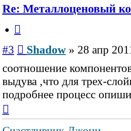
Re: Металлоценовый к
Цитата
Сообщение
#3
Shadow
»
28 апр 201
соотношение компонентов
выдува ,что для трех-слойк
подробнее процесс опиши
Вернуться
к
началу
Счастливчик Джони