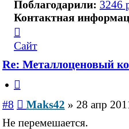
Поблагодарили:
3246 
Контактная информац
Контактная
информация
пользователя
Maks42
Сайт
Re: Металлоценовый к
Цитата
Сообщение
#8
Maks42
»
28 апр 201
Не перемешается.