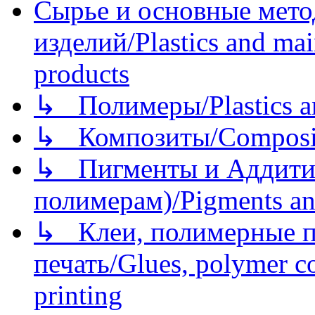
Сырье и основные мето
изделий/Plastics and mai
products
↳ Полимеры/Plastics a
↳ Композиты/Сomposite
↳ Пигменты и Аддитив
полимерам)/Pigments an
↳ Клеи, полимерные по
печать/Glues, polymer co
printing