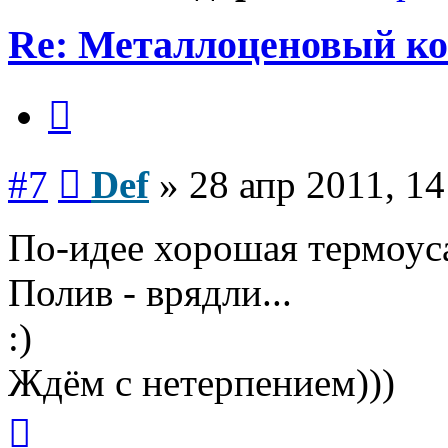
Re: Металлоценовый к
Цитата
Сообщение
#7
Def
»
28 апр 2011, 14
По-идее хорошая термоуса
Полив - врядли...
:)
Ждём с нетерпением)))
Вернуться
к