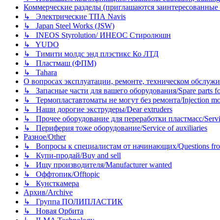
Коммерческие разделы (приглашаются заинтересованные орг
↳ Электрические ТПА Navis
↳ Japan Steel Works (JSW)
↳ INEOS Styrolution/ ИНЕОС Стиролюшн
↳ YUDO
↳ Тимити молдс энд плэстикс Ко ЛТД
↳ Пластмаш (ФПМ)
↳ Tahara
О вопросах эксплуатации, ремонте, техническом обслужива
↳ Запасные части для вашего оборудования/Spare parts fo
↳ Термопластавтоматы не могут без ремонта/Injection mold
↳ Наши дорогие экструдеры/Dear extruders
↳ Прочее оборудование для переработки пластмасс/Service o
↳ Периферия тоже оборудование/Service of auxiliaries
Разное/Other
↳ Вопросы к специалистам от начинающих/Questions fro
↳ Купи-продай/Buy and sell
↳ Ищу производителя/Manufacturer wanted
↳ Оффтопик/Offtopic
↳ Кунсткамера
Архив/Archive
↳ Группа ПОЛИПЛАСТИК
↳ Новая Орбита