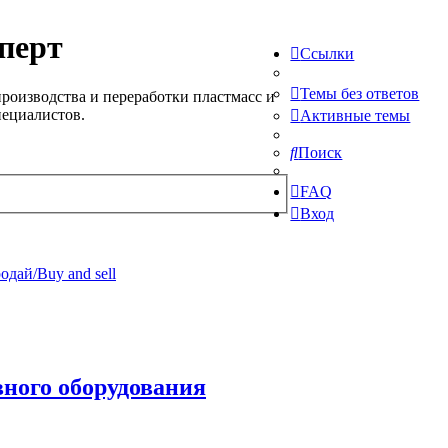
перт
Ссылки
Темы без ответов
роизводства и переработки пластмасс и
пециалистов.
Активные темы
Поиск
FAQ
Вход
одай/Buy and sell
ного оборудования