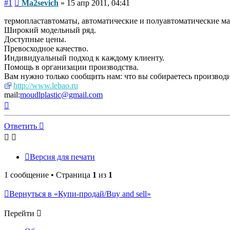
Сообщение
#1
Ma2sevich
»
15 апр 2011, 04:41
термопластавтоматы, автоматические и полуавтоматические 
Широкий модельный ряд.
Доступные цены.
Превосходное качество.
Индивидуальный подход к каждому клиенту.
Помощь в организации производства.
Вам нужно только сообщить нам: что вы собираетесь производи
http://www.lebao.ru
mail:
moudlplastic@gmail.com
Вернуться
к
началу
Ответить
Версия для печати
1 сообщение • Страница
1
из
1
Вернуться в «Купи-продай/Buy and sell»
Перейти