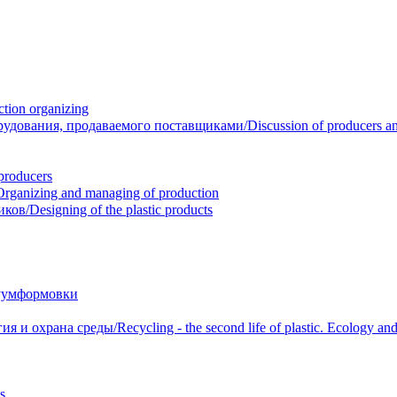
ion organizing
вания, продаваемого поставщиками/Discussion of producers and r
roducers
anizing and managing of production
/Designing of the plastic products
уумформовки
 охрана среды/Recycling - the second life of plastic. Ecology and 
s