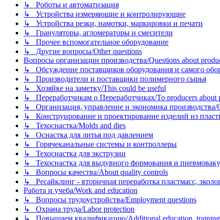
↳ Роботы и автоматизация
↳ Устройства измеряющие и контролирующие
↳ Устройства резки, намотки, маркировки и печати
↳ Грануляторы, агломераторы и смесители
↳ Прочее вспомогательное оборудование
↳ Другие вопросы/Other questions
Вопросы организации производства/Questions about product
↳ Обсуждение поставщиков оборудования и самого оборудо
↳ Производители и поставщики полимерного сырья
↳ Хозяйке на заметку/This could be useful
↳ Переработчикам о Переработчиках/To producers about p
↳ Организация, управление и экономика производства/Org
↳ Конструирование и проектирование изделий из пластиков
↳ Техоснастка/Molds and dies
↳ Оснастка для литья под давлением
↳ Горячеканальные системы и контроллеры
↳ Техоснастка для экструзии
↳ Техоснастка для выдувного формования и пневмовак
↳ Вопросы качества/About quality controls
↳ Ресайклинг - вторичная переработка пластмасс, экология и
Работа и учеба/Work and education
↳ Вопросы трудоустройства/Employment questions
↳ Охрана труда/Labor protection
↳ Повышаем квалификацию/Additional education, training