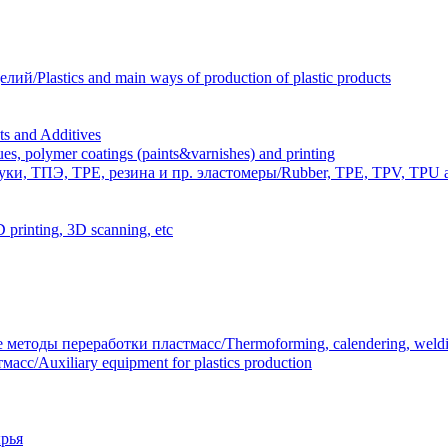
Plastics and main ways of production of plastic products
 and Additives
polymer coatings (paints&varnishes) and printing
и, ТПЭ, TPE, резина и пр. эластомеры/Rubber, TPE, TPV, TPU an
inting, 3D scanning, etc
тоды переработки пластмасс/Thermoforming, calendering, welding
/Auxiliary equipment for plastics production
рья