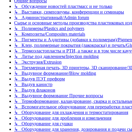
Общие вопросы
↳ Обсуждение новостей пластмасс и не только
↳ Выставки, симпозиумы, конференции и семинары
↳ Административный/Admin forum
Сырье и основные методы производства пластиковых изделий/
↳ Полимеры/Plastics and polymers
↳ Композиты/Сomposites materials
↳ Пигменты и Аддитивы (добавки к полимерам)/Pigments
↳ Клеи, полимерные покрытия (лакокраска) и печать/Glues, 
↳ Термоэластопласты и РТИ, а также и в том числе каучук
↳ Литье под давлением/Injection molding
↳ Экструзия/Extrusion
↳ Трехмерная печать, 3D принтеры, 3D сканирование/3D pr
↳ Выдувное формование/Blow molding
↳ Выдув ПЭТ преформ
↳ Выдув канистр
↳ Выдув флаконов
↳ Выдувное формование Прочие вопросы
↳ Термоформование, каландрование, сварка и остальные ме
↳ Вспомогательное оборудование для переработки пластмасс
↳ Оборудование для охлаждения и термостатирования
↳ Оборудование для дробления и измельчения
↳ Оборудование для сушки
↳ Оборудование для хранения, дозирования и подачи сы