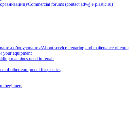
анизации)/Commercial forums (contact adv@e-plastic.ru)
нии оборудования/About service, reparing and maitenance of equi
r your equipment
ing machines need in repair
f other equipment for plastics
m beginners