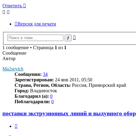
Ответить
Версия для печати
Расширенный
Поиск
поиск
1 сообщение • Страница
1
из
1
Сообщение
Автор
Ma2sevich
Сообщения:
34
Зарегистрирован:
24 янв 2011, 05:50
Страна, Регион, Область:
Pocсия, Приморский край
Город:
Владивосток
Благодарил (а):
0
Поблагодарили:
0
поставки экструзионных линий и выдувного обо
Цитата