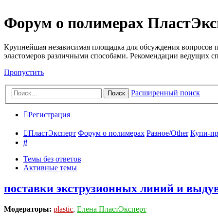
Форум о полимерах ПластЭкс
Крупнейшая независимая площадка для обсуждения вопросов п
эластомеров различными способами. Рекомендации ведущих с
Пропустить
Расширенный поиск
Поиск
Регистрация
ПластЭксперт
Форум о полимерах
Разное/Other
Купи-пр
Поиск
Темы без ответов
Активные темы
поставки экструзионных линий и выдув
Модераторы:
plastic
,
Елена ПластЭксперт