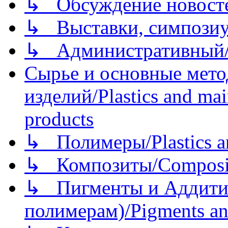
↳ Обсуждение новостей
↳ Выставки, симпозиу
↳ Административный/
Сырье и основные мето
изделий/Plastics and mai
products
↳ Полимеры/Plastics a
↳ Композиты/Сomposite
↳ Пигменты и Аддитив
полимерам)/Pigments an