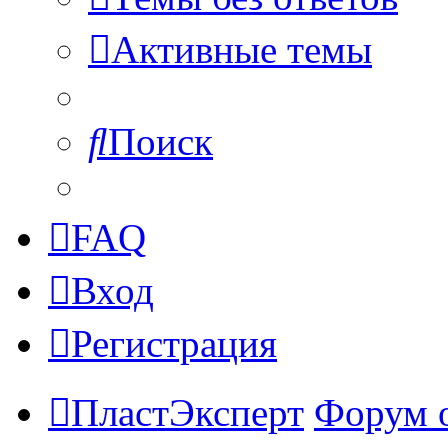
Активные темы
Поиск
FAQ
Вход
Регистрация
ПластЭксперт
Форум 