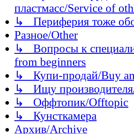
пластмасс/Service of oth
↳ Периферия тоже обору
Разное/Other
↳ Вопросы к специали
from beginners
↳ Купи-продай/Buy and
↳ Ищу производителя/
↳ Оффтопик/Offtopic
↳ Кунсткамера
Архив/Archive