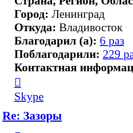
Страна, Регион, Облас
Город:
Ленинград
Откуда:
Владивосток
Благодарил (а):
6 раз
Поблагодарили:
229 р
Контактная информац
Контактная
информация
пользователя
новичёк
Skype
Re: Зазоры
Цитата