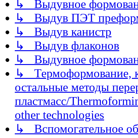
↳ Выдувное формован
↳ Выдув ПЭТ префор
↳ Выдув канистр
↳ Выдув флаконов
↳ Выдувное формован
↳ Термоформование, ка
остальные методы пере
пластмасс/Thermoforming
other technologies
↳ Вспомогательное об