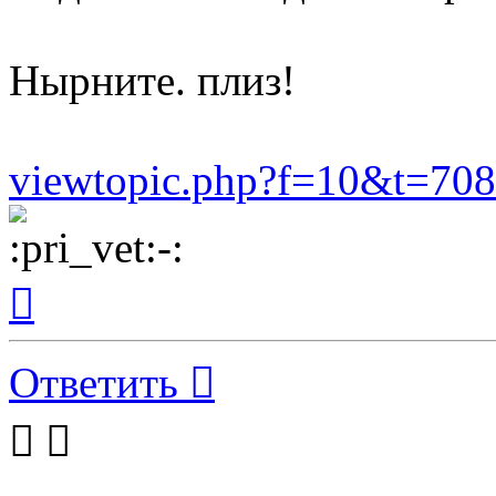
Нырните. плиз!
viewtopic.php?f=10&t=7
Вернуться
к
началу
Ответить