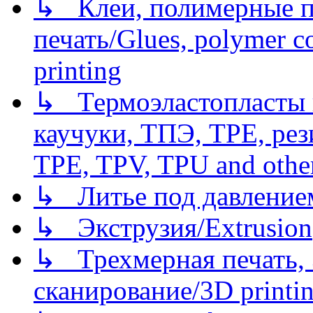
↳ Клеи, полимерные по
печать/Glues, polymer co
printing
↳ Термоэластопласты и
каучуки, ТПЭ, TPE, рез
TPE, TPV, TPU and other
↳ Литье под давлением/
↳ Экструзия/Extrusion
↳ Трехмерная печать,
сканирование/3D printin