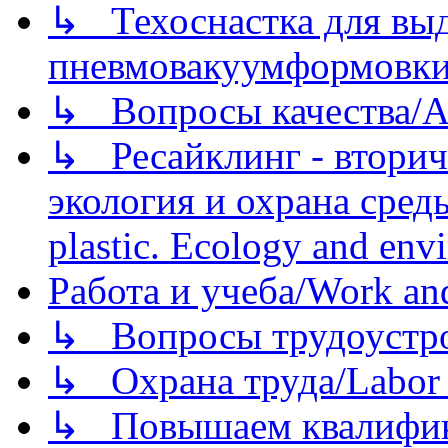
↳ Техоснастка для вы
пневмовакуумформовк
↳ Вопросы качества/Abo
↳ Ресайклинг - вторич
экология и охрана среды/
plastic. Ecology and env
Работа и учеба/Work an
↳ Вопросы трудоустрой
↳ Охрана труда/Labor p
↳ Повышаем квалификац