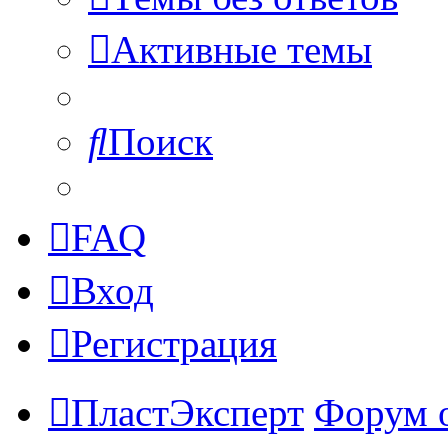
Активные темы
Поиск
FAQ
Вход
Регистрация
ПластЭксперт
Форум 