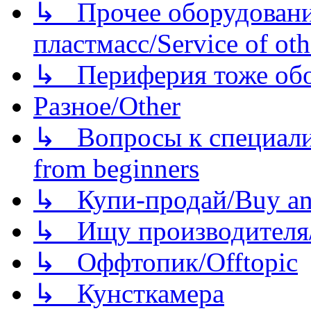
↳ Прочее оборудовани
пластмасс/Service of oth
↳ Периферия тоже обору
Разное/Other
↳ Вопросы к специали
from beginners
↳ Купи-продай/Buy and
↳ Ищу производителя/
↳ Оффтопик/Offtopic
↳ Кунсткамера