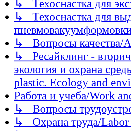
↳ Техоснастка для экс
↳ Техоснастка для вы
пневмовакуумформовк
↳ Вопросы качества/Abo
↳ Ресайклинг - вторич
экология и охрана среды/
plastic. Ecology and env
Работа и учеба/Work an
↳ Вопросы трудоустрой
↳ Охрана труда/Labor p