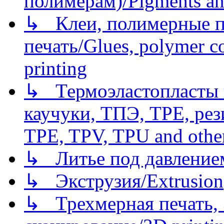
полимерам)/Pigments an
↳ Клеи, полимерные по
печать/Glues, polymer co
printing
↳ Термоэластопласты и
каучуки, ТПЭ, TPE, рез
TPE, TPV, TPU and other
↳ Литье под давлением/
↳ Экструзия/Extrusion
↳ Трехмерная печать,