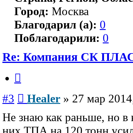
Город:
Москва
Благодарил (а):
0
Поблагодарили:
0
Re: Компания СК ПЛА
Цитата
Сообщение
#3
Healer
»
27 мар 2014
Не знаю как раньше, но в
них ТПА на 120 тонн усил