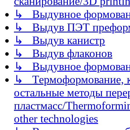
сканирование/3D printin
↳ Выдувное формован
↳ Выдув ПЭТ префор
↳ Выдув канистр
↳ Выдув флаконов
↳ Выдувное формован
↳ Термоформование, ка
остальные методы пере
пластмасс/Thermoforming
other technologies