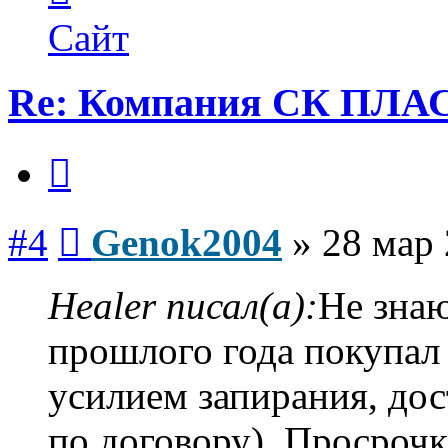
пользователя
Genok2004
Сайт
Re: Компания СК ПЛА
Цитата
Сообщение
#4
Genok2004
»
28 мар 
Healer писал(а):
Не знаю
прошлого года покупал
усилием запирания, дос
по договору). Просрочк