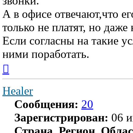
звонки.
А в офисе отвечают,что ег
только не платят, но даже 
Если согласны на такие у
ними поработать.
Вернуться
к
началу
Healer
Сообщения:
20
Зарегистрирован:
06 и
Страна, Регион, Облас