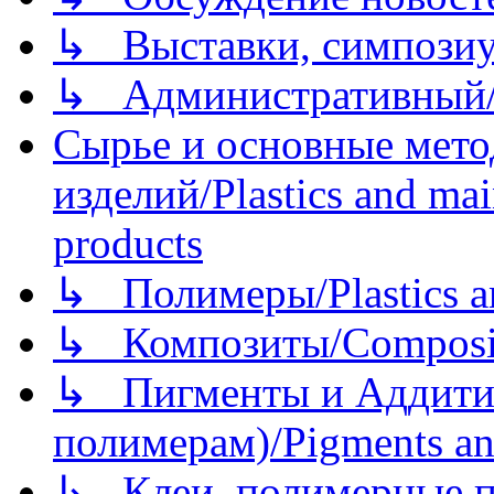
↳ Выставки, симпозиу
↳ Административный/
Сырье и основные мето
изделий/Plastics and mai
products
↳ Полимеры/Plastics a
↳ Композиты/Сomposite
↳ Пигменты и Аддитив
полимерам)/Pigments an
↳ Клеи, полимерные по