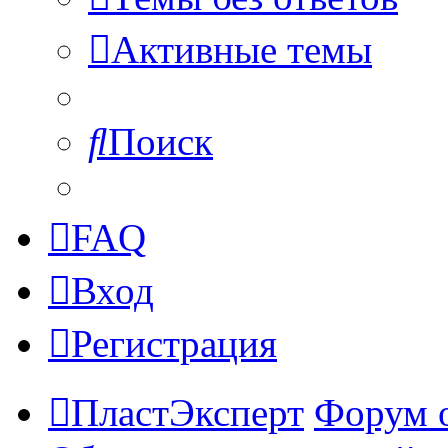
Активные темы
Поиск
FAQ
Вход
Регистрация
ПластЭксперт
Форум 