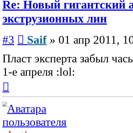
Re: Новый гигантский 
экструзионных лин
Сообщение
#3
Saif
»
01 апр 2011, 1
Пласт эксперта забыл час
1-е апреля :lol:
Вернуться
к
началу