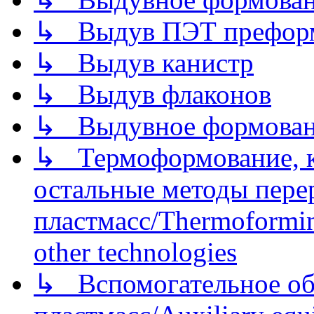
↳ Выдув ПЭТ префор
↳ Выдув канистр
↳ Выдув флаконов
↳ Выдувное формован
↳ Термоформование, ка
остальные методы пере
пластмасс/Thermoforming
other technologies
↳ Вспомогательное об