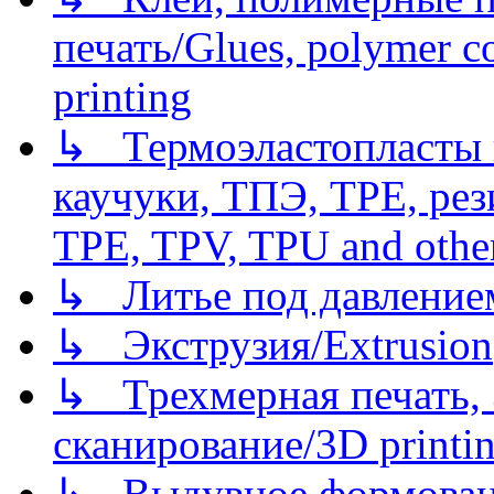
печать/Glues, polymer co
printing
↳ Термоэластопласты и
каучуки, ТПЭ, TPE, рез
TPE, TPV, TPU and other
↳ Литье под давлением/
↳ Экструзия/Extrusion
↳ Трехмерная печать,
сканирование/3D printin
↳ Выдувное формован