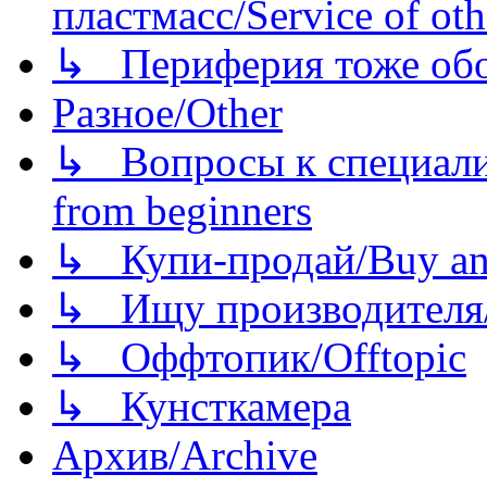
пластмасс/Service of oth
↳ Периферия тоже обору
Разное/Other
↳ Вопросы к специали
from beginners
↳ Купи-продай/Buy and
↳ Ищу производителя/
↳ Оффтопик/Offtopic
↳ Кунсткамера
Архив/Archive