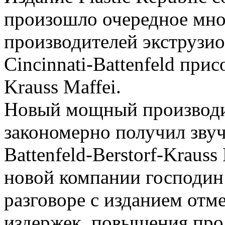
произошло очередное мн
производителей экструзи
Cincinnati-Battenfeld при
Krauss Maffei.
Новый мощный производи
закономерно получил звучн
Battenfeld-Berstorf-Kraus
новой компании господин 
разговоре с изданием отм
издержек, повышения про