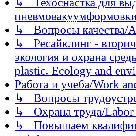
↳ Техоснастка для вы
пневмовакуумформовк
↳ Вопросы качества/Abo
↳ Ресайклинг - вторич
экология и охрана среды/
plastic. Ecology and env
Работа и учеба/Work an
↳ Вопросы трудоустрой
↳ Охрана труда/Labor p
↳ Повышаем квалификац