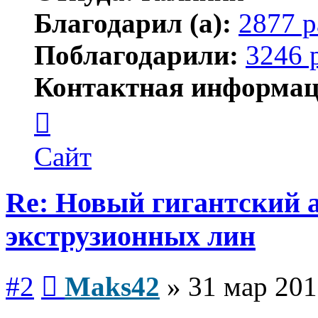
Благодарил (а):
2877 р
Поблагодарили:
3246 
Контактная информац
Контактная
информация
пользователя
Maks42
Сайт
Re: Новый гигантский 
экструзионных лин
Сообщение
#2
Maks42
»
31 мар 201