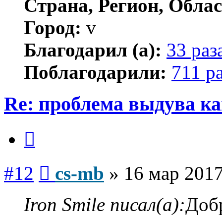
Страна, Регион, Облас
Город:
v
Благодарил (а):
33 раз
Поблагодарили:
711 р
Re: проблема выдува к
Цитата
Сообщение
#12
cs-mb
»
16 мар 2017
Iron Smile писал(а):
Доб