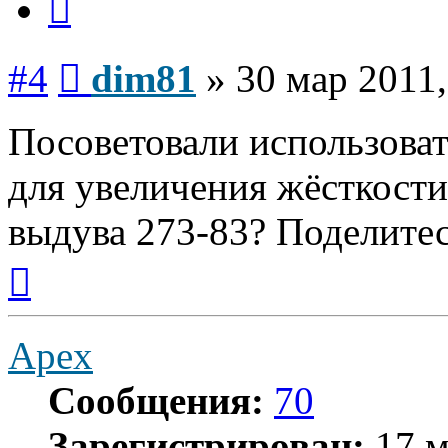
Сообщение
#4
dim81
»
30 мар 2011,
Посоветовали использовать
для увеличения жёсткости
выдува 273-83? Поделитес
Вернуться
к
началу
Apex
Сообщения:
70
Зарегистрирован:
17 м