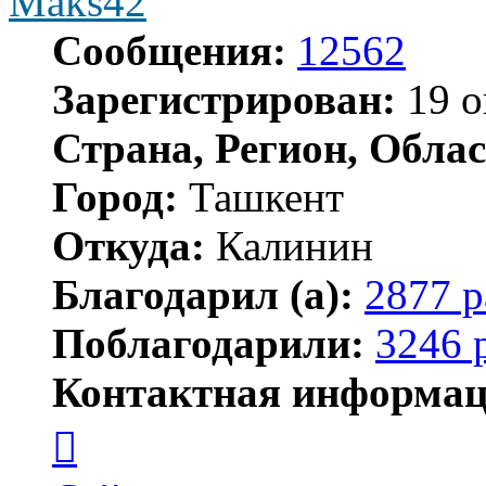
Maks42
Сообщения:
12562
Зарегистрирован:
19 о
Страна, Регион, Облас
Город:
Ташкент
Откуда:
Калинин
Благодарил (а):
2877 р
Поблагодарили:
3246 
Контактная информац
Контактная
информация
пользователя
Maks42