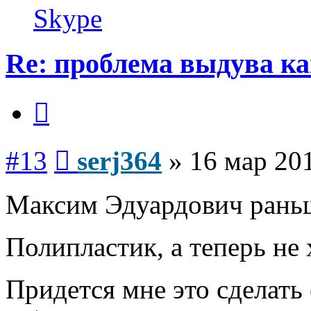
serj364
Skype
Re: проблема выдува к
Цитата
Сообщение
#13
serj364
»
16 мар 201
Максим Эдуардович рань
Полипластик, а теперь не
Придется мне это сделать