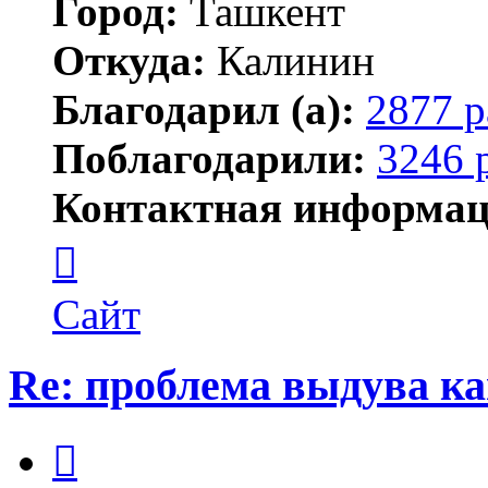
Город:
Ташкент
Откуда:
Калинин
Благодарил (а):
2877 р
Поблагодарили:
3246 
Контактная информац
Контактная
информация
пользователя
Maks42
Сайт
Re: проблема выдува к
Цитата