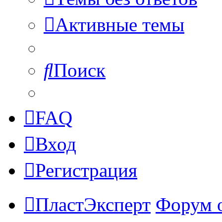
Активные темы
Поиск
FAQ
Вход
Регистрация
ПластЭксперт
Форум 