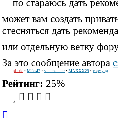
по стараюсь дать реком
может вам создать приват
стесняться дать рекоменд
или отдельную ветку фору
За это сообщение автора
c
plastic
•
Maks42
•
st_alexander
•
MAXXX29
•
тормунд
Рейтинг:
25%
Вернуться
к