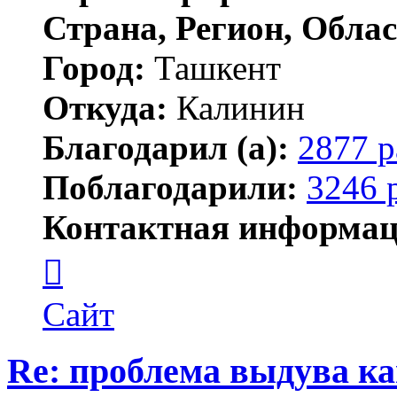
Страна, Регион, Облас
Город:
Ташкент
Откуда:
Калинин
Благодарил (а):
2877 р
Поблагодарили:
3246 
Контактная информац
Контактная
информация
пользователя
Maks42
Сайт
Re: проблема выдува к