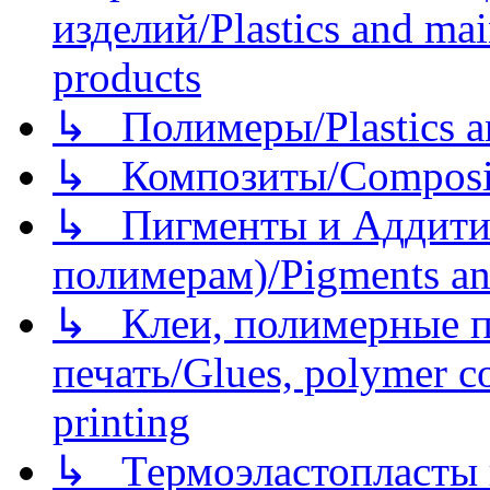
изделий/Plastics and mai
products
↳ Полимеры/Plastics a
↳ Композиты/Сomposite
↳ Пигменты и Аддитив
полимерам)/Pigments an
↳ Клеи, полимерные по
печать/Glues, polymer co
printing
↳ Термоэластопласты и