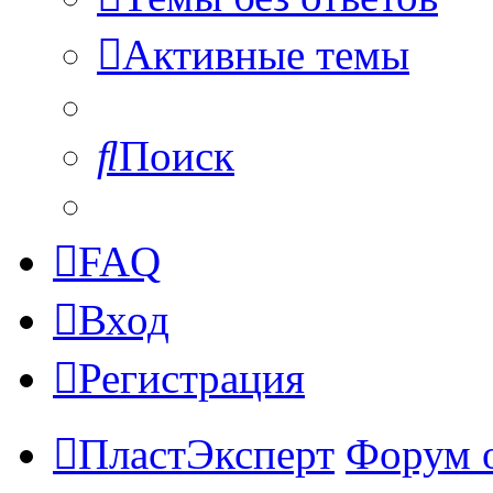
Активные темы
Поиск
FAQ
Вход
Регистрация
ПластЭксперт
Форум 