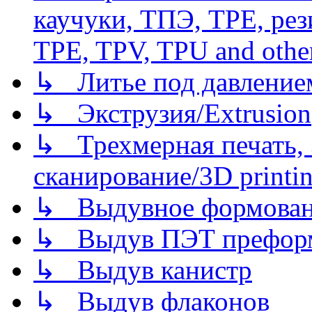
каучуки, ТПЭ, TPE, рез
TPE, TPV, TPU and other
↳ Литье под давлением/
↳ Экструзия/Extrusion
↳ Трехмерная печать,
сканирование/3D printin
↳ Выдувное формован
↳ Выдув ПЭТ префор
↳ Выдув канистр
↳ Выдув флаконов