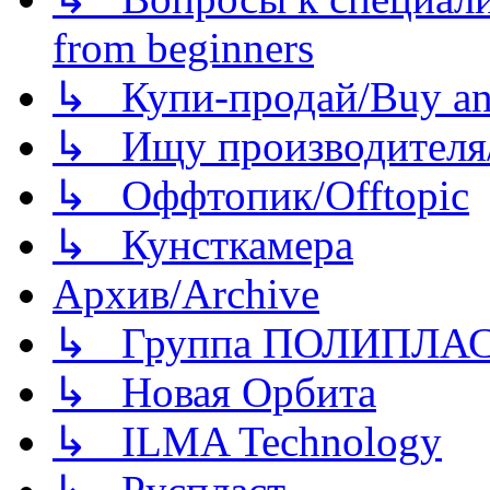
from beginners
↳ Купи-продай/Buy and
↳ Ищу производителя/
↳ Оффтопик/Offtopic
↳ Кунсткамера
Архив/Archive
↳ Группа ПОЛИПЛА
↳ Новая Орбита
↳ ILMA Technology