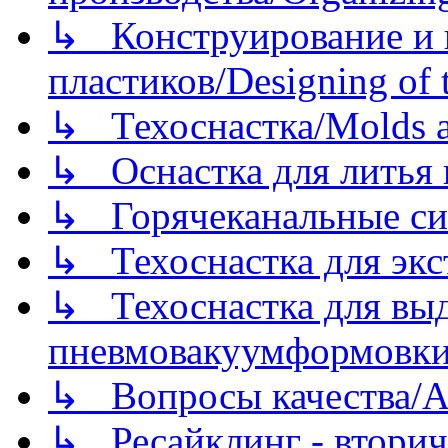
↳ Конструирование и п
пластиков/Designing of t
↳ Техоснастка/Molds a
↳ Оснастка для литья 
↳ Горячеканальные си
↳ Техоснастка для экс
↳ Техоснастка для вы
пневмовакуумформовк
↳ Вопросы качества/Abo
↳ Ресайклинг - вторич