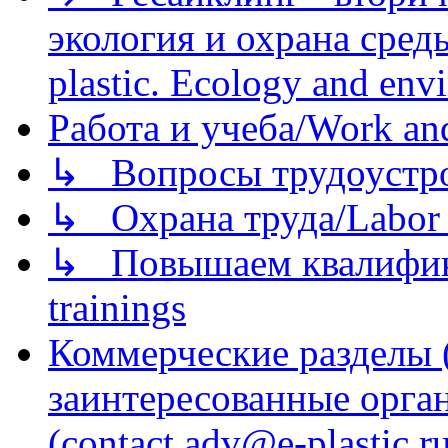
экология и охрана среды/
plastic. Ecology and env
Работа и учеба/Work an
↳ Вопросы трудоустрой
↳ Охрана труда/Labor p
↳ Повышаем квалификац
trainings
Коммерческие разделы 
заинтересованные орга
(contact adv@e-plastic.r