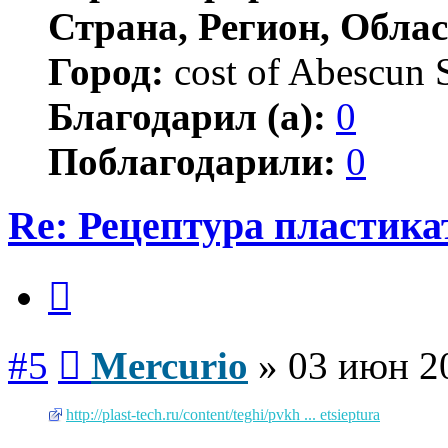
Страна, Регион, Облас
Город:
cost of Abescun 
Благодарил (а):
0
Поблагодарили:
0
Re: Рецептура пластик
Цитата
Сообщение
#5
Mercurio
»
03 июн 2
http://plast-tech.ru/content/teghi/pvkh ... etsieptura