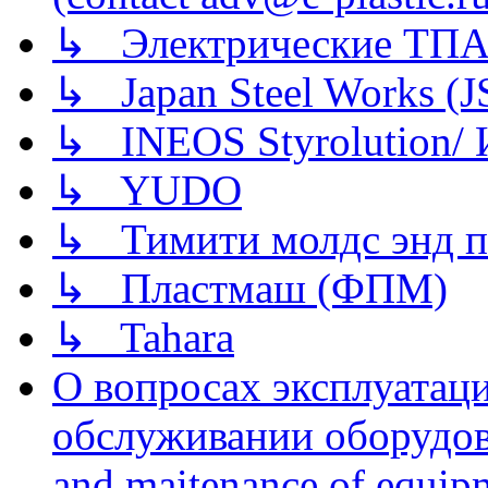
↳ Электрические ТПА
↳ Japan Steel Works (
↳ INEOS Styrolution
↳ YUDO
↳ Тимити молдс энд п
↳ Пластмаш (ФПМ)
↳ Tahara
О вопросах эксплуатаци
обслуживании оборудова
and maitenance of equip