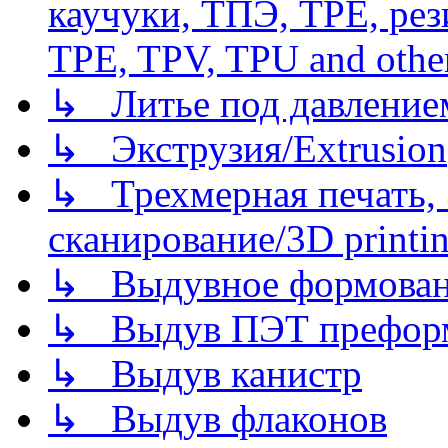
каучуки, ТПЭ, TPE, рез
TPE, TPV, TPU and other
↳ Литье под давлением/
↳ Экструзия/Extrusion
↳ Трехмерная печать,
сканирование/3D printin
↳ Выдувное формован
↳ Выдув ПЭТ префор
↳ Выдув канистр
↳ Выдув флаконов