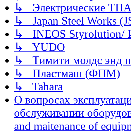
↳ Электрические ТПА
↳ Japan Steel Works (
↳ INEOS Styrolution
↳ YUDO
↳ Тимити молдс энд п
↳ Пластмаш (ФПМ)
↳ Tahara
О вопросах эксплуатаци
обслуживании оборудова
and maitenance of equip