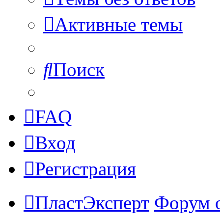
Активные темы
Поиск
FAQ
Вход
Регистрация
ПластЭксперт
Форум 