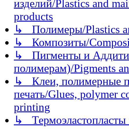
изделий/Plastics and mai
products
↳ Полимеры/Plastics a
↳ Композиты/Сomposite
↳ Пигменты и Аддитив
полимерам)/Pigments an
↳ Клеи, полимерные по
печать/Glues, polymer co
printing
↳ Термоэластопласты и