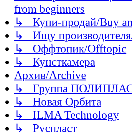
from beginners
↳ Купи-продай/Buy and
↳ Ищу производителя/
↳ Оффтопик/Offtopic
↳ Кунсткамера
Архив/Archive
↳ Группа ПОЛИПЛА
↳ Новая Орбита
↳ ILMA Technology
↳ Руспласт