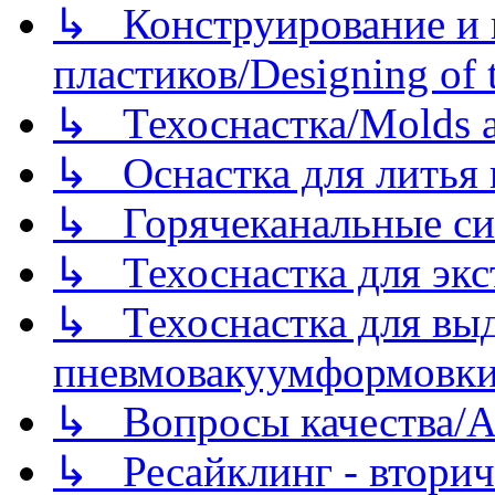
↳ Конструирование и п
пластиков/Designing of t
↳ Техоснастка/Molds a
↳ Оснастка для литья 
↳ Горячеканальные си
↳ Техоснастка для экс
↳ Техоснастка для вы
пневмовакуумформовк
↳ Вопросы качества/Abo
↳ Ресайклинг - вторич