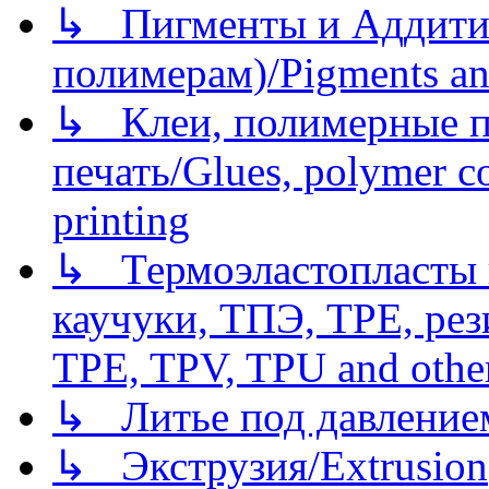
↳ Пигменты и Аддитив
полимерам)/Pigments an
↳ Клеи, полимерные по
печать/Glues, polymer co
printing
↳ Термоэластопласты и
каучуки, ТПЭ, TPE, рез
TPE, TPV, TPU and other
↳ Литье под давлением/
↳ Экструзия/Extrusion