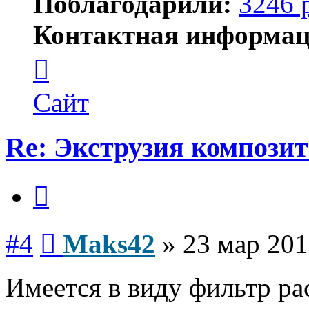
Поблагодарили:
3246 
Контактная информац
Контактная
информация
пользователя
Maks42
Сайт
Re: Экструзия компози
Цитата
Сообщение
#4
Maks42
»
23 мар 201
Имеется в виду фильтр ра