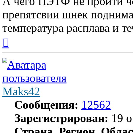
А чего ПЭТФ не пройти ч
препятсвии шнек поднимае
температура расплава и те
Вернуться
к
началу
Maks42
Сообщения:
12562
Зарегистрирован:
19 о
Страна, Регион, Облас