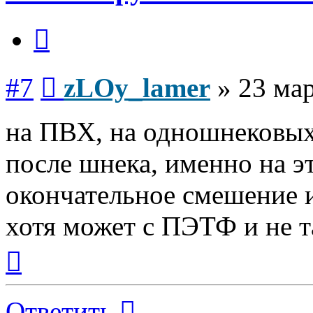
Цитата
Сообщение
#7
zLOy_lamer
»
23 мар
на ПВХ, на одношнековых 
после шнека, именно на э
окончательное смешение и 
хотя может с ПЭТФ и не т
Вернуться
к
началу
Ответить