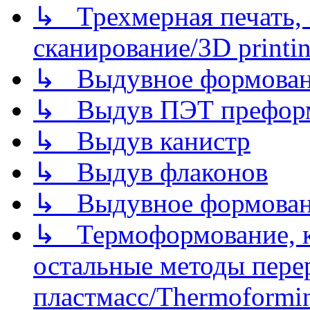
↳ Трехмерная печать,
сканирование/3D printin
↳ Выдувное формован
↳ Выдув ПЭТ префор
↳ Выдув канистр
↳ Выдув флаконов
↳ Выдувное формован
↳ Термоформование, ка
остальные методы пере
пластмасс/Thermoforming