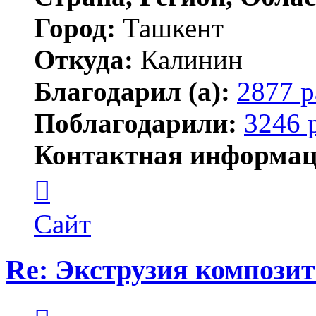
Город:
Ташкент
Откуда:
Калинин
Благодарил (а):
2877 р
Поблагодарили:
3246 
Контактная информац
Контактная
информация
пользователя
Maks42
Сайт
Re: Экструзия компози
Цитата