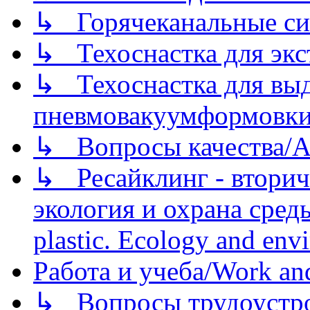
↳ Горячеканальные си
↳ Техоснастка для экс
↳ Техоснастка для вы
пневмовакуумформовк
↳ Вопросы качества/Abo
↳ Ресайклинг - вторич
экология и охрана среды/
plastic. Ecology and env
Работа и учеба/Work an
↳ Вопросы трудоустрой