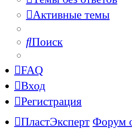
Активные темы
Поиск
FAQ
Вход
Регистрация
ПластЭксперт
Форум 