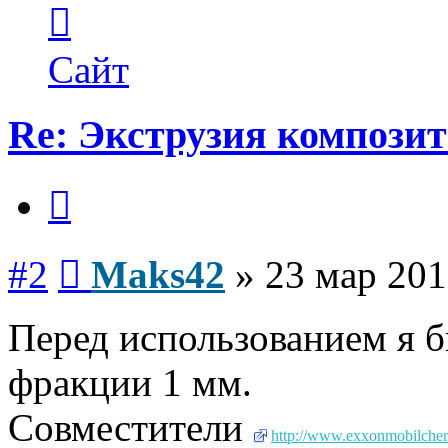
Контактная
информация
пользователя
Maks42
Сайт
Re: Экструзия компози
Цитата
Сообщение
#2
Maks42
»
23 мар 201
Перед использованием я б
фракции 1 мм.
Совместители
http://www.exxonmobilchemi