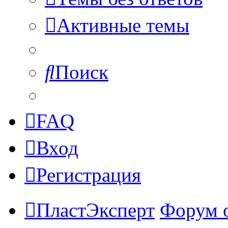
Активные темы
Поиск
FAQ
Вход
Регистрация
ПластЭксперт
Форум 