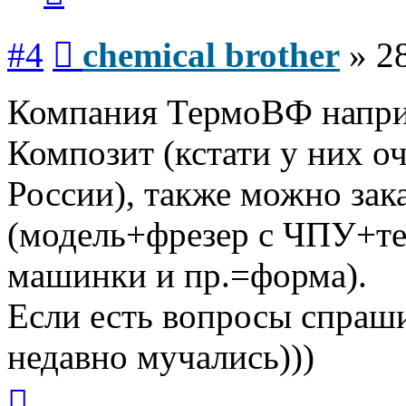
Сообщение
#4
chemical brother
»
2
Компания ТермоВФ напри
Композит (кстати у них о
России), также можно зака
(модель+фрезер с ЧПУ+те
машинки и пр.=форма).
Если есть вопросы спрашив
недавно мучались)))
Вернуться
к