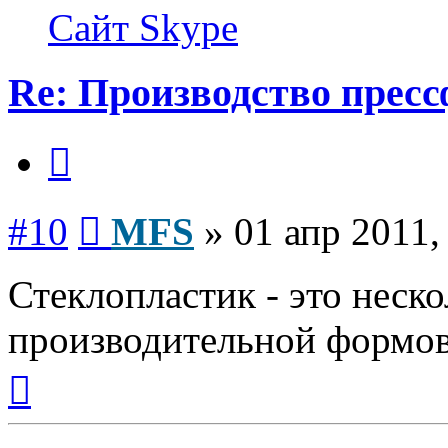
MFS
Сайт
Skype
Re: Производство прес
Цитата
Сообщение
#10
MFS
»
01 апр 2011,
Стеклопластик - это неско
производительной формов
Вернуться
к
началу