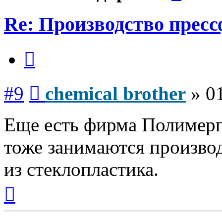
Re: Производство прес
Цитата
Сообщение
#9
chemical brother
»
0
Еще есть фирма Полимер
тоже занимаются производ
из стеклопластика.
Вернуться
к
началу