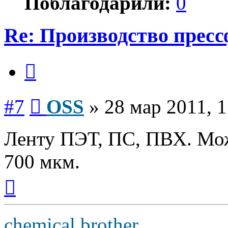
Поблагодарили:
0
Re: Производство прес
Цитата
Сообщение
#7
OSS
»
28 мар 2011, 1
Ленту ПЭТ, ПС, ПВХ. Мож
700 мкм.
Вернуться
к
началу
chemical brother