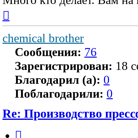
Вернуться
к
началу
chemical brother
Сообщения:
76
Зарегистрирован:
18 с
Благодарил (а):
0
Поблагодарили:
0
Re: Производство прес
Цитата