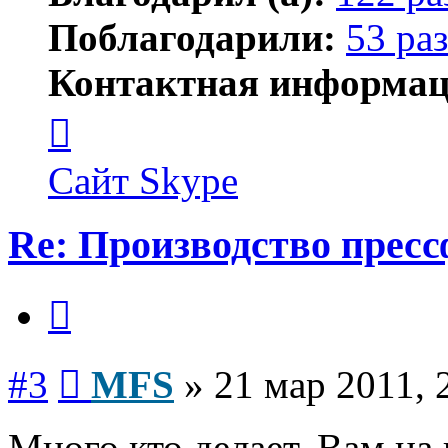
Поблагодарили:
53 раз
Контактная информац
Контактная
информация
пользователя
MFS
Сайт
Skype
Re: Производство прес
Цитата
Сообщение
#3
MFS
»
21 мар 2011, 
Много кто делает. Вам н