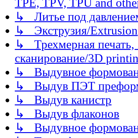
TPE, TPV, TPU and other
↳ Литье под давлением/
↳ Экструзия/Extrusion
↳ Трехмерная печать,
сканирование/3D printin
↳ Выдувное формован
↳ Выдув ПЭТ префор
↳ Выдув канистр
↳ Выдув флаконов
↳ Выдувное формован