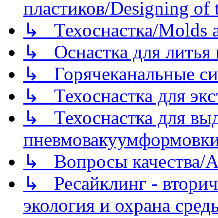
пластиков/Designing of t
↳ Техоснастка/Molds a
↳ Оснастка для литья 
↳ Горячеканальные си
↳ Техоснастка для экс
↳ Техоснастка для вы
пневмовакуумформовк
↳ Вопросы качества/Abo
↳ Ресайклинг - вторич
экология и охрана среды/