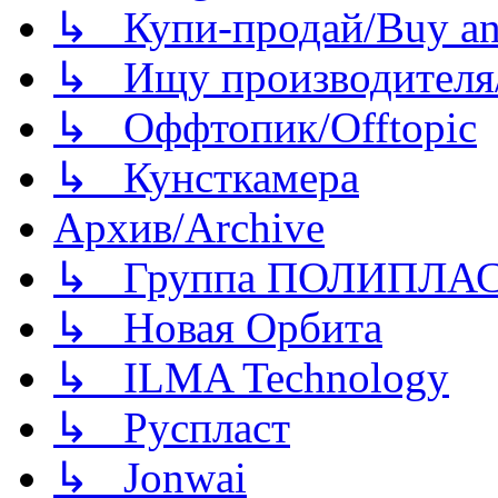
↳ Купи-продай/Buy and
↳ Ищу производителя/
↳ Оффтопик/Offtopic
↳ Кунсткамера
Архив/Archive
↳ Группа ПОЛИПЛА
↳ Новая Орбита
↳ ILMA Technology
↳ Руспласт
↳ Jonwai