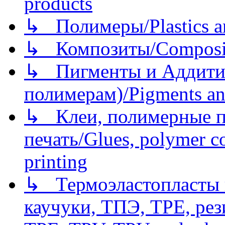
products
↳ Полимеры/Plastics a
↳ Композиты/Сomposite
↳ Пигменты и Аддитив
полимерам)/Pigments an
↳ Клеи, полимерные по
печать/Glues, polymer co
printing
↳ Термоэластопласты и
каучуки, ТПЭ, TPE, рез