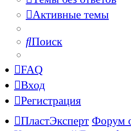
Активные темы
Поиск
FAQ
Вход
Регистрация
ПластЭксперт
Форум 