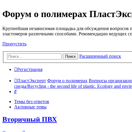
Форум о полимерах ПластЭкс
Крупнейшая независимая площадка для обсуждения вопросов п
эластомеров различными способами. Рекомендации ведущих с
Пропустить
Расширенный поиск
Поиск
Регистрация
ПластЭксперт
Форум о полимерах
Вопросы организации 
среды/Recycling - the second life of plastic. Ecology and envi
Поиск
Темы без ответов
Активные темы
Вторичный ПВХ