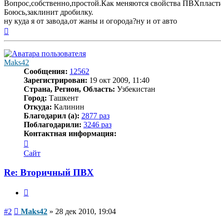
Вопрос,собственно,простой.Как меняются свойства ПВХпластик
Боюсь,заклинит дробилку.
ну куда я от завода,от жаны и огорода?ну и от авто
Вернуться
к
началу
Maks42
Сообщения:
12562
Зарегистрирован:
19 окт 2009, 11:40
Страна, Регион, Область:
Узбекистан
Город:
Ташкент
Откуда:
Калинин
Благодарил (а):
2877 раз
Поблагодарили:
3246 раз
Контактная информация:
Контактная
информация
Сайт
пользователя
Maks42
Re: Вторичный ПВХ
Цитата
Сообщение
#2
Maks42
»
28 дек 2010, 19:04