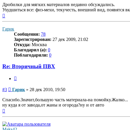
Дробилки для мягких материалов недавно обсуждались.
Ухудшиться все: физ-мехи, текучесть, внешний вид, появятся в
Вернуться
к
началу
Гарик
Сообщения:
78
Зарегистрирован:
27 дек 2009, 21:02
Откуда:
Москва
Благодарил (а):
0
Поблагодарили:
0
Re: Вторичный ПВХ
Цитата
Сообщение
#3
Гарик
»
28 дек 2010, 19:50
Спасибо.Значит,большую часть материала-на помойку.Жалко...
ну куда я от завода,от жаны и огорода?ну и от авто
Вернуться
к
началу
Maks42