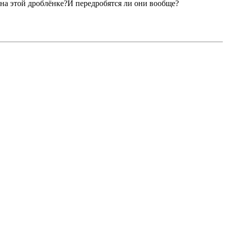
на этой дроблёнке?И передробятся ли они вообще?