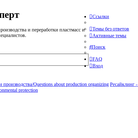
перт
Ссылки
Темы без ответов
роизводства и переработки пластмасс и
пециалистов.
Активные темы
Поиск
FAQ
Вход
производства/Questions about production organizing
Ресайклинг -
ronmental protection