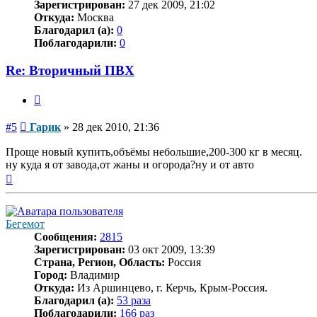
Зарегистрирован:
27 дек 2009, 21:02
Откуда:
Москва
Благодарил (а):
0
Поблагодарили:
0
Re: Вторичный ПВХ
Цитата
Сообщение
#5
Гарик
»
28 дек 2010, 21:36
Проще новый купить,объёмы небольшие,200-300 кг в месяц.
ну куда я от завода,от жаны и огорода?ну и от авто
Вернуться
к
началу
Бегемот
Сообщения:
2815
Зарегистрирован:
03 окт 2009, 13:39
Страна, Регион, Область:
Россия
Город:
Владимир
Откуда:
Из Аршинцево, г. Керчь, Крым-Россия.
Благодарил (а):
53 раза
Поблагодарили:
166 раз