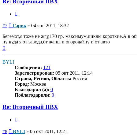
Re: Вторичный ПВХ
Цитата
Сообщение
#7
Гарик
»
04 янв 2011, 18:32
Бегемот,я тоже не жгу,170 гр.-максимум,циклы короткие.А в 
ну куда я от завода,от жаны и огорода?ну и от авто
Вернуться
к
началу
BYLI
Сообщения:
121
Зарегистрирован:
05 окт 2011, 12:14
Страна, Регион, Область:
Россия
Город:
Москва
Благодарил (а):
0
Поблагодарили:
0
Re: Вторичный ПВХ
Цитата
Сообщение
#8
BYLI
»
05 окт 2011, 12:21