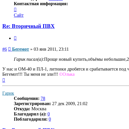
Контактная информация:
Контактная
информация
Сайт
пользователя
Бегемот
Re: Вторичный ПВХ
Цитата
Сообщение
#6
Бегемот
»
03 янв 2011, 23:11
Гарик писал(а):
Проще новый купить,объёмы небольшие,20
У нас и ОМ-40 и ПЛ-1, литники дробятся и срабатывается под 
Бегемот!!! Ты меня не зли!!!
©Олька
Вернуться
к
началу
Гарик
Сообщения:
78
Зарегистрирован:
27 дек 2009, 21:02
Откуда:
Москва
Благодарил (а):
0
Поблагодарили:
0