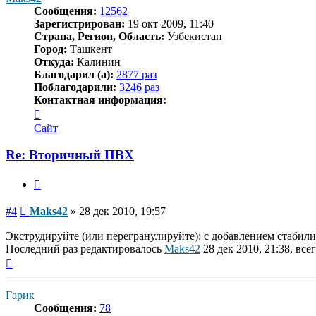
Сообщения:
12562
Зарегистрирован:
19 окт 2009, 11:40
Страна, Регион, Область:
Узбекистан
Город:
Ташкент
Откуда:
Калинин
Благодарил (а):
2877 раз
Поблагодарили:
3246 раз
Контактная информация:
Контактная
информация
Сайт
пользователя
Maks42
Re: Вторичный ПВХ
Цитата
Сообщение
#4
Maks42
»
28 дек 2010, 19:57
Экструдируйте (или перегранулируйте): с добавлением стабили
Последний раз редактировалось
Maks42
28 дек 2010, 21:38, все
Вернуться
к
началу
Гарик
Сообщения:
78