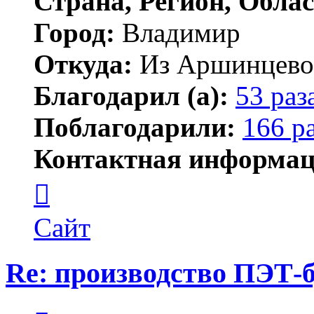
Страна, Регион, Облас
Город:
Владимир
Откуда:
Из Аршинцево, 
Благодарил (а):
53 раз
Поблагодарили:
166 р
Контактная информац
Контактная
информация
пользователя
Бегемот
Сайт
Re: производство ПЭТ-
Цитата