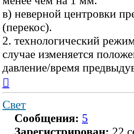
менее чем на 1 мм.
в) неверной центровки п
(перекос).
2. технологический режим
случае изменяется положе
давление/время предвыдув
Вернуться
к
началу
Свет
Сообщения:
5
Зарегистрирован:
22 с