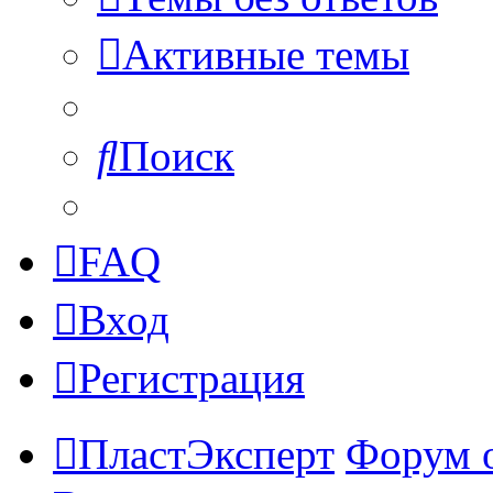
Активные темы
Поиск
FAQ
Вход
Регистрация
ПластЭксперт
Форум 