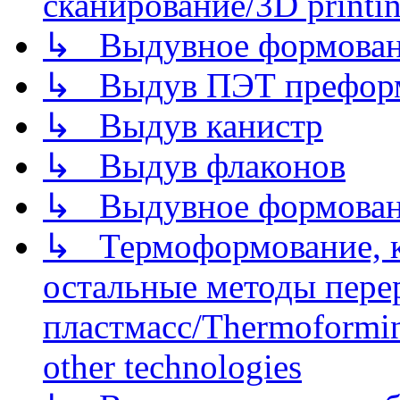
сканирование/3D printin
↳ Выдувное формован
↳ Выдув ПЭТ префор
↳ Выдув канистр
↳ Выдув флаконов
↳ Выдувное формован
↳ Термоформование, ка
остальные методы пере
пластмасс/Thermoforming
other technologies