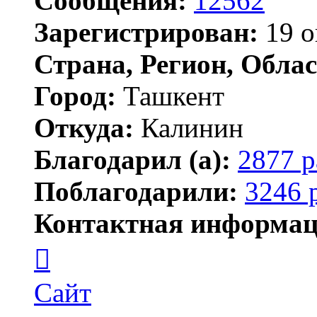
Сообщения:
12562
Зарегистрирован:
19 о
Страна, Регион, Облас
Город:
Ташкент
Откуда:
Калинин
Благодарил (а):
2877 р
Поблагодарили:
3246 
Контактная информац
Контактная
информация
пользователя
Maks42
Сайт