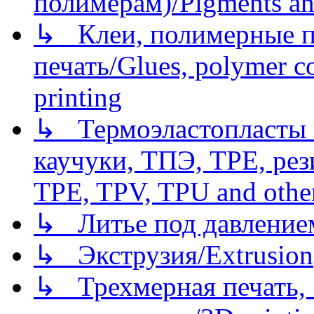
полимерам)/Pigments an
↳ Клеи, полимерные по
печать/Glues, polymer co
printing
↳ Термоэластопласты и
каучуки, ТПЭ, TPE, рез
TPE, TPV, TPU and other
↳ Литье под давлением/
↳ Экструзия/Extrusion
↳ Трехмерная печать,