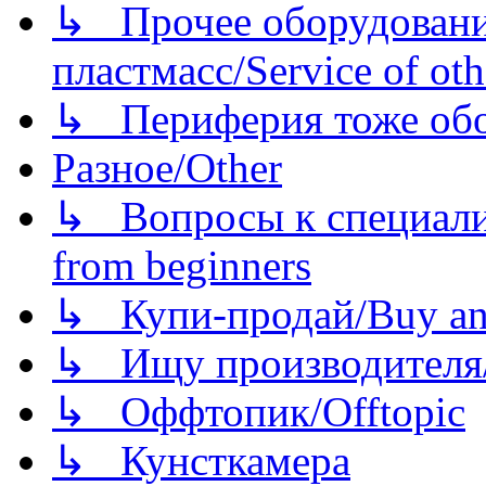
↳ Прочее оборудовани
пластмасс/Service of oth
↳ Периферия тоже обору
Разное/Other
↳ Вопросы к специали
from beginners
↳ Купи-продай/Buy and
↳ Ищу производителя/
↳ Оффтопик/Offtopic
↳ Кунсткамера