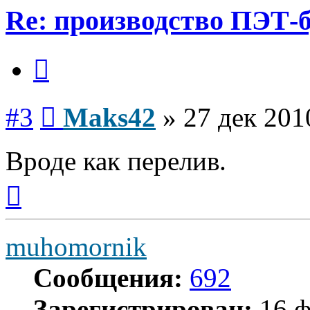
Re: производство ПЭТ-
Цитата
Сообщение
#3
Maks42
»
27 дек 201
Вроде как перелив.
Вернуться
к
началу
muhomornik
Сообщения:
692
Зарегистрирован:
16 ф