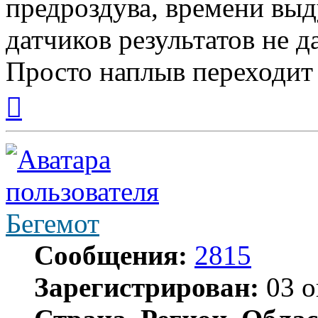
предроздува, времени вы
датчиков результатов не д
Просто наплыв переходит и
Вернуться
к
началу
Бегемот
Сообщения:
2815
Зарегистрирован:
03 о