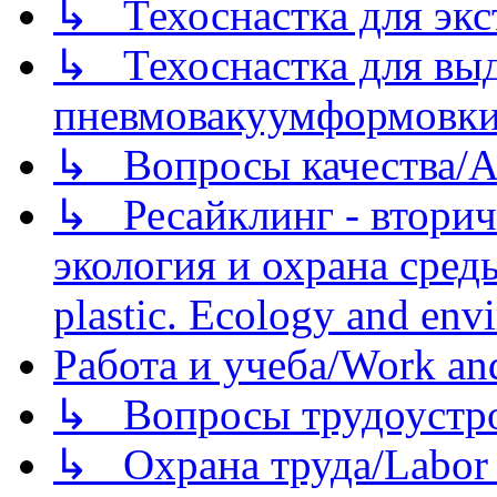
↳ Техоснастка для экс
↳ Техоснастка для вы
пневмовакуумформовк
↳ Вопросы качества/Abo
↳ Ресайклинг - вторич
экология и охрана среды/
plastic. Ecology and env
Работа и учеба/Work an
↳ Вопросы трудоустрой
↳ Охрана труда/Labor p