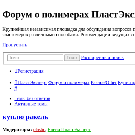
Форум о полимерах ПластЭкс
Крупнейшая независимая площадка для обсуждения вопросов п
эластомеров различными способами. Рекомендации ведущих с
Пропустить
Расширенный поиск
Поиск
Регистрация
ПластЭксперт
Форум о полимерах
Разное/Other
Купи-пр
Поиск
Темы без ответов
Активные темы
куплю ракель
Модераторы:
plastic
,
Елена ПластЭксперт