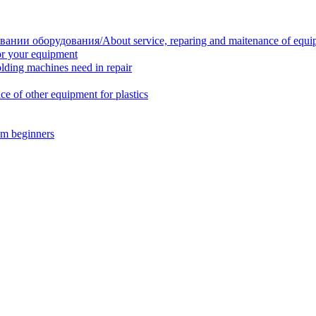
нии оборудования/About service, reparing and maitenance of equi
r your equipment
ing machines need in repair
f other equipment for plastics
m beginners