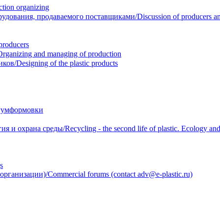
ion organizing
вания, продаваемого поставщиками/Discussion of producers and r
roducers
anizing and managing of production
/Designing of the plastic products
уумформовки
 охрана среды/Recycling - the second life of plastic. Ecology and 
s
анизации)/Commercial forums (contact adv@e-plastic.ru)