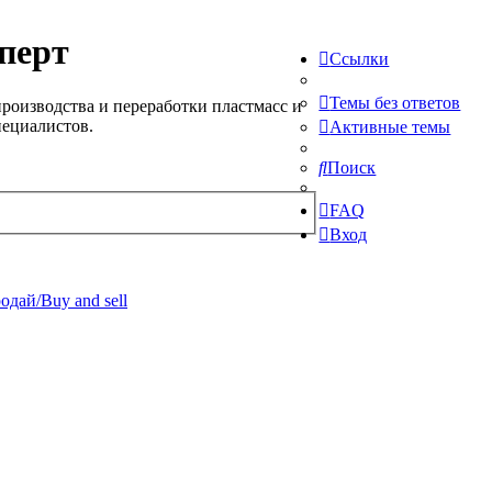
перт
Ссылки
Темы без ответов
роизводства и переработки пластмасс и
пециалистов.
Активные темы
Поиск
FAQ
Вход
одай/Buy and sell