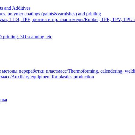
 and Additives
polymer coatings (paints&varnishes) and printing
и, ТПЭ, TPE, резина и пр. эластомеры/Rubber, TPE, TPV, TPU an
inting, 3D scanning, etc
тоды переработки пластмасс/Thermoforming, calendering, welding
/Auxiliary equipment for plastics production
рья