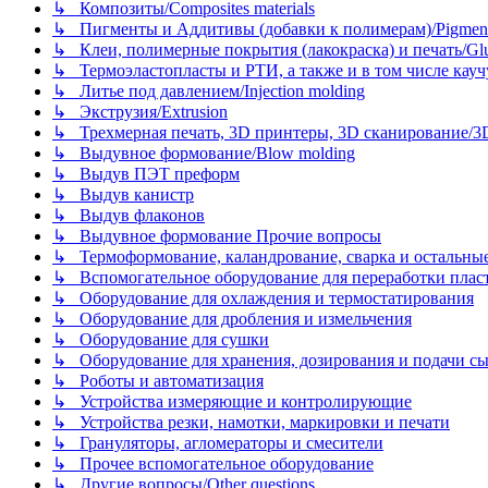
↳ Композиты/Сomposites materials
↳ Пигменты и Аддитивы (добавки к полимерам)/Pigments
↳ Клеи, полимерные покрытия (лакокраска) и печать/Glues, 
↳ Термоэластопласты и РТИ, а также и в том числе каучук
↳ Литье под давлением/Injection molding
↳ Экструзия/Extrusion
↳ Трехмерная печать, 3D принтеры, 3D сканирование/3D pr
↳ Выдувное формование/Blow molding
↳ Выдув ПЭТ преформ
↳ Выдув канистр
↳ Выдув флаконов
↳ Выдувное формование Прочие вопросы
↳ Термоформование, каландрование, сварка и остальные ме
↳ Вспомогательное оборудование для переработки пластмасс
↳ Оборудование для охлаждения и термостатирования
↳ Оборудование для дробления и измельчения
↳ Оборудование для сушки
↳ Оборудование для хранения, дозирования и подачи сы
↳ Роботы и автоматизация
↳ Устройства измеряющие и контролирующие
↳ Устройства резки, намотки, маркировки и печати
↳ Грануляторы, агломераторы и смесители
↳ Прочее вспомогательное оборудование
↳ Другие вопросы/Other questions