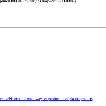
ириной 800 мм (линия для подоконника 600мм)
Plastics and main ways of production of plastic products