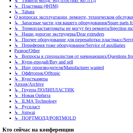
↳ Тимити молдс энд плэстикс Ко ЛТД
↳ Пластмаш (ФПМ)
↳ Tahara
О вопросах эксплуатации, ремонте, техническом обслужива
↳ Запасные части для вашего оборудования/Spare parts fo
↳ Термопластавтоматы не могут без ремонта/Injection mold
↳ Наши дорогие экструдеры/Dear extruders
↳ Прочее оборудование для переработки пластмасс/Service o
↳ Периферия тоже оборудование/Service of auxiliaries
Разное/Other
↳ Вопросы к специалистам от начинающих/Questions fro
↳ Купи-продай/Buy and sell
↳ Ищу производителя/Manufacturer wanted
↳ Оффтопик/Offtopic
↳ Кунсткамера
Архив/Archive
↳ Группа ПОЛИПЛАСТИК
↳ Новая Орбита
↳ ILMA Technology
↳ Руспласт
↳ Jonwai
↳ ПОРТМОЛД/PORTMOLD
Кто сейчас на конференции