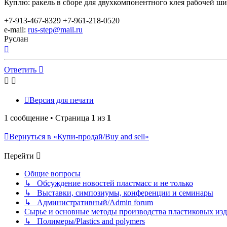
Куплю: ракель в сборе для двухкомпонентного клея рабочей ш
+7-913-467-8329 +7-961-218-0520
e-mail:
rus-step@mail.ru
Руслан
Вернуться
к
началу
Ответить
Версия для печати
1 сообщение • Страница
1
из
1
Вернуться в «Купи-продай/Buy and sell»
Перейти
Общие вопросы
↳ Обсуждение новостей пластмасс и не только
↳ Выставки, симпозиумы, конференции и семинары
↳ Административный/Admin forum
Сырье и основные методы производства пластиковых изделий/
↳ Полимеры/Plastics and polymers