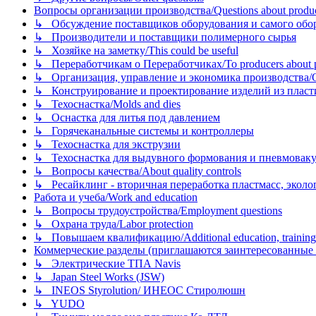
Вопросы организации производства/Questions about product
↳ Обсуждение поставщиков оборудования и самого оборудо
↳ Производители и поставщики полимерного сырья
↳ Хозяйке на заметку/This could be useful
↳ Переработчикам о Переработчиках/To producers about p
↳ Организация, управление и экономика производства/Org
↳ Конструирование и проектирование изделий из пластиков
↳ Техоснастка/Molds and dies
↳ Оснастка для литья под давлением
↳ Горячеканальные системы и контроллеры
↳ Техоснастка для экструзии
↳ Техоснастка для выдувного формования и пневмовак
↳ Вопросы качества/About quality controls
↳ Ресайклинг - вторичная переработка пластмасс, экология и
Работа и учеба/Work and education
↳ Вопросы трудоустройства/Employment questions
↳ Охрана труда/Labor protection
↳ Повышаем квалификацию/Additional education, training
Коммерческие разделы (приглашаются заинтересованные орг
↳ Электрические ТПА Navis
↳ Japan Steel Works (JSW)
↳ INEOS Styrolution/ ИНЕОС Стиролюшн
↳ YUDO