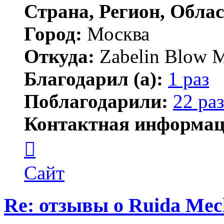
Страна, Регион, Облас
Город:
Москва
Откуда:
Zabelin Blow M
Благодарил (а):
1 раз
Поблагодарили:
22 раз
Контактная информац
Контактная
информация
пользователя
Stanislav
Сайт
Zabelin
Re: отзывы о Ruida Mec