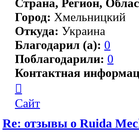
Страна, Регион, Облас
Город:
Хмельницкий
Откуда:
Украина
Благодарил (а):
0
Поблагодарили:
0
Контактная информац
Контактная
информация
пользователя
Михаил
Сайт
Н
Re: отзывы о Ruida Mec
Цитата