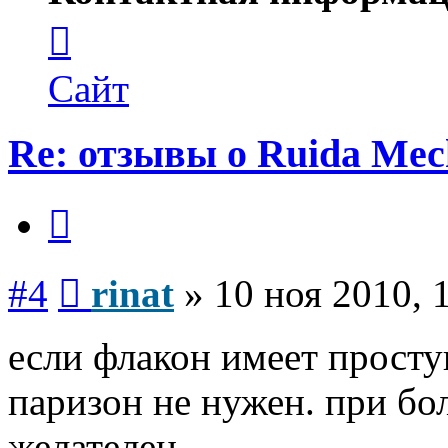
Контактная
информация
пользователя
rinat
Сайт
Re: отзывы о Ruida Mec
Цитата
Сообщение
#4
rinat
»
10 ноя 2010, 
если флакон имеет прост
паризон не нужен. при бо
желателен.