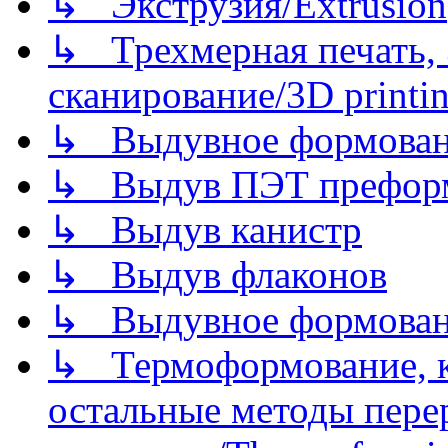
↳ Экструзия/Extrusion
↳ Трехмерная печать,
сканирование/3D printin
↳ Выдувное формован
↳ Выдув ПЭТ префор
↳ Выдув канистр
↳ Выдув флаконов
↳ Выдувное формован
↳ Термоформование, ка
остальные методы пере