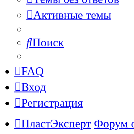
Активные темы
Поиск
FAQ
Вход
Регистрация
ПластЭксперт
Форум 