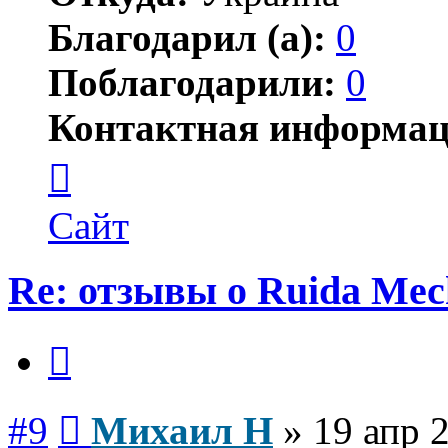
Благодарил (а):
0
Поблагодарили:
0
Контактная информац
Контактная
информация
пользователя
Михаил
Сайт
Н
Re: отзывы о Ruida Mec
Цитата
Сообщение
#9
Михаил Н
»
19 апр 