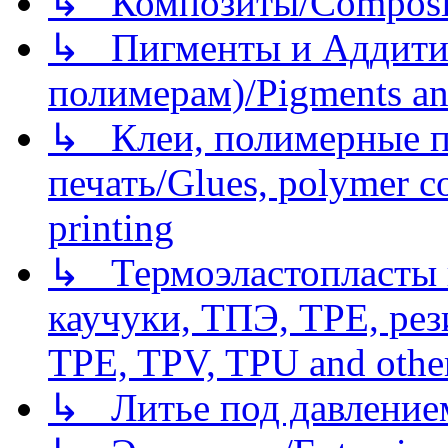
↳ Композиты/Сomposite
↳ Пигменты и Аддитив
полимерам)/Pigments an
↳ Клеи, полимерные по
печать/Glues, polymer co
printing
↳ Термоэластопласты и
каучуки, ТПЭ, TPE, рез
TPE, TPV, TPU and other
↳ Литье под давлением/