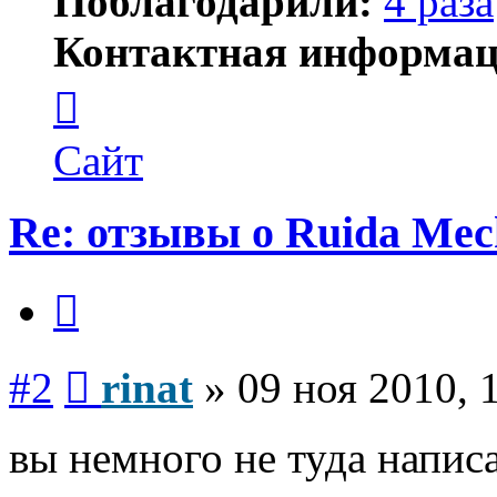
Поблагодарили:
4 раза
Контактная информац
Контактная
информация
пользователя
rinat
Сайт
Re: отзывы о Ruida Mec
Цитата
Сообщение
#2
rinat
»
09 ноя 2010, 
вы немного не туда написа