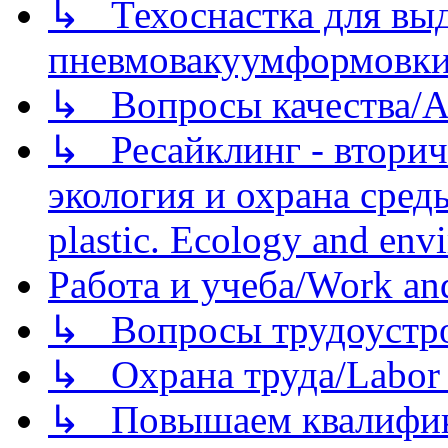
↳ Техоснастка для вы
пневмовакуумформовк
↳ Вопросы качества/Abo
↳ Ресайклинг - вторич
экология и охрана среды/
plastic. Ecology and env
Работа и учеба/Work an
↳ Вопросы трудоустрой
↳ Охрана труда/Labor p
↳ Повышаем квалификац