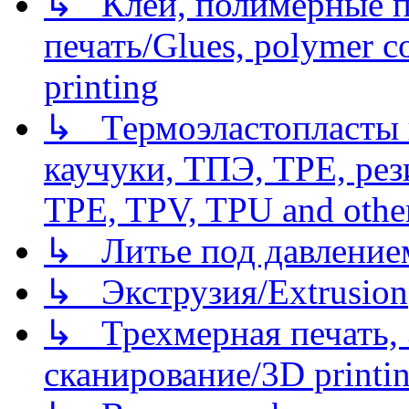
↳ Клеи, полимерные по
печать/Glues, polymer co
printing
↳ Термоэластопласты и
каучуки, ТПЭ, TPE, рез
TPE, TPV, TPU and other
↳ Литье под давлением/
↳ Экструзия/Extrusion
↳ Трехмерная печать,
сканирование/3D printin