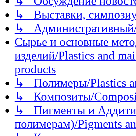
↳ Обсуждение новостей
↳ Выставки, симпозиу
↳ Административный/
Сырье и основные мето
изделий/Plastics and mai
products
↳ Полимеры/Plastics a
↳ Композиты/Сomposite
↳ Пигменты и Аддитив
полимерам)/Pigments an