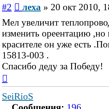
Сообщение
#2
леха
»
20 окт 2010, 1
Мел увеличит теплопрово
изменить ореентацию ,но 
красителе он уже есть .П
15813-003 .
Спасибо деду за Победу!
Вернуться
к
началу
SeiRioS
Сообщения:
196