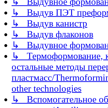
↳ Выдувное формован
↳ Выдув ПЭТ префор
↳ Выдув канистр
↳ Выдув флаконов
↳ Выдувное формован
↳ Термоформование, ка
остальные методы пере
пластмасс/Thermoforming
other technologies
↳ Вспомогательное об