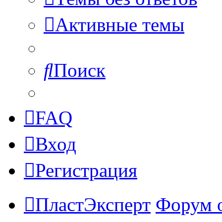
Активные темы
Поиск
FAQ
Вход
Регистрация
ПластЭксперт
Форум 