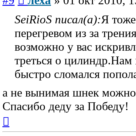
#9
леха
»
01 окт 2010, 1
SeiRioS писал(а):
Я тоже
перегревом из за трения
возможно у вас искрив
треться о цилиндр.Нам
быстро сломался попола
а не вынимая шнек можно
Спасибо деду за Победу!
Вернуться
к
началу