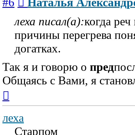
#6
Наталья Александр
леха писал(а):
когда реч
причины перегрева поня
догатках.
Так я и говорю о
пред
посл
Общаясь с Вами, я станов
Вернуться
к
началу
леха
Старпом