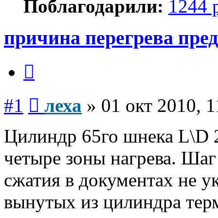
Поблагодарили:
1244 
причина перегрева пре
Цитата
Сообщение
#1
леха
»
01 окт 2010, 1
Цилиндр 65го шнека L\D 
четыре зоны нагрева. Шаг
сжатия в документах не ук
вынутых из цилиндра тер