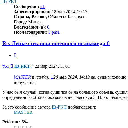
IB-PKT
Сообщения:
21
Зарегистрирован:
18 мар 2024, 20:13
Страна, Регион, Область:
Беларусь
Город:
Минск
Благодарил (а):
0
Поблагодарили:
3 раза
Re: Литье стеклонаполенного полиамида 6
Цитата
Сообщение
#65
IB-PKT
»
22 мар 2024, 11:01
MASTER
писал(а):
20 мар 2024, 14:19
да, сушим хорошо. 
получается.
У нас был случай, когда сушилка была большого объёма, сушили
определенного объема оказалось не 8 часов, а 3. Плюс температ
За это сообщение автора
IB-PKT
поблагодарил:
MASTER
Рейтинг:
5%