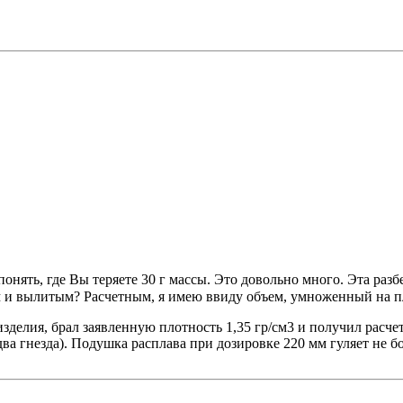
понять, где Вы теряете 30 г массы. Это довольно много. Эта ра
 и вылитым? Расчетным, я имею ввиду объем, умноженный на п
зделия, брал заявленную плотность 1,35 гр/см3 и получил расче
два гнезда). Подушка расплава при дозировке 220 мм гуляет не бо