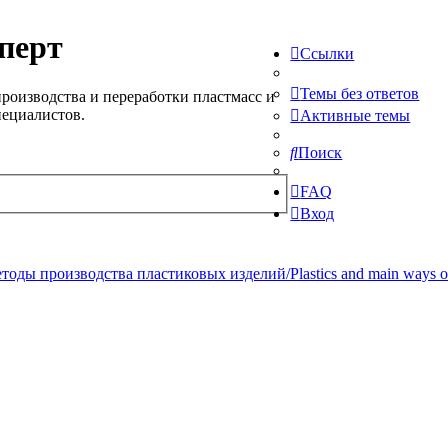
перт
Ссылки
Темы без ответов
роизводства и переработки пластмасс и
пециалистов.
Активные темы
Поиск
FAQ
Вход
ды производства пластиковых изделий/Plastics and main ways of pr