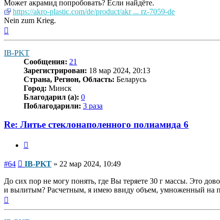
Может акрамид попробовать? Если найдёте.
https://akro-plastic.com/de/product/akr ... rz-7059-de
Nein zum Krieg.
Вернуться
к
началу
IB-PKT
Сообщения:
21
Зарегистрирован:
18 мар 2024, 20:13
Страна, Регион, Область:
Беларусь
Город:
Минск
Благодарил (а):
0
Поблагодарили:
3 раза
Re: Литье стеклонаполенного полиамида 6
Цитата
Сообщение
#64
IB-PKT
»
22 мар 2024, 10:49
До сих пор не могу понять, где Вы теряете 30 г массы. Это 
и вылитым? Расчетным, я имею ввиду объем, умноженный на п
Вернуться
к
началу