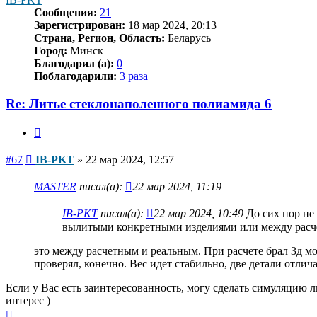
Сообщения:
21
Зарегистрирован:
18 мар 2024, 20:13
Страна, Регион, Область:
Беларусь
Город:
Минск
Благодарил (а):
0
Поблагодарили:
3 раза
Re: Литье стеклонаполенного полиамида 6
Цитата
Сообщение
#67
IB-PKT
»
22 мар 2024, 12:57
MASTER
писал(а):
22 мар 2024, 11:19
IB-PKT
писал(а):
22 мар 2024, 10:49
До сих пор не 
вылитыми конкретными изделиями или между расче
это между расчетным и реальным. При расчете брал 3д мо
проверял, конечно. Вес идет стабильно, две детали отлича
Если у Вас есть заинтересованность, могу сделать симуляцию л
интерес )
Вернуться