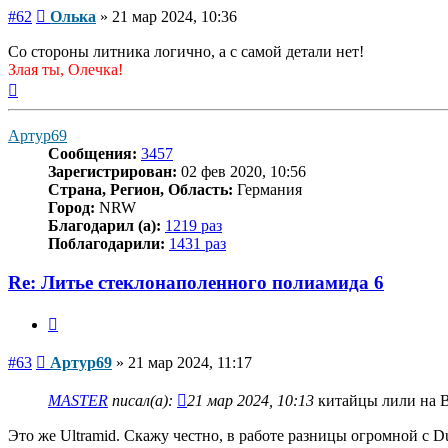
Сообщение
#62
Олька
»
21 мар 2024, 10:36
Со стороны литника логично, а с самой детали нет!
Злая ты, Олечка!
Вернуться
к
началу
Артур69
Сообщения:
3457
Зарегистрирован:
02 фев 2020, 10:56
Страна, Регион, Область:
Германия
Город:
NRW
Благодарил (а):
1219 раз
Поблагодарили:
1431 раз
Re: Литье стеклонаполенного полиамида 6
Цитата
Сообщение
#63
Артур69
»
21 мар 2024, 11:17
MASTER
писал(а):
21 мар 2024, 10:13
китайцы лили на B
Это же Ultramid. Скажу честно, в работе разницы огромной с Du