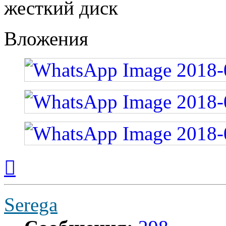
жесткий диск
Вложения
Вернуться
к
началу
Serega