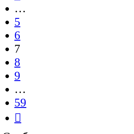
…
5
6
7
8
9
…
59
След.