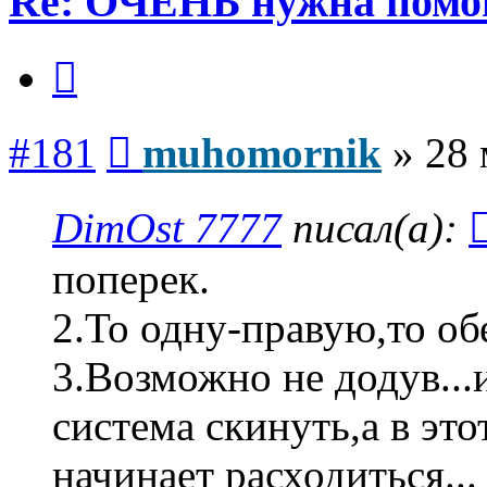
Re: ОЧЕНЬ нужна помо
Цитата
Сообщение
#181
muhomornik
»
28 
DimOst 7777
писал(а):
поперек.
2.То одну-правую,то об
3.Возможно не додув...
система скинуть,а в эт
начинает расходиться...