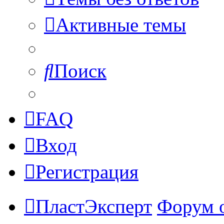
Активные темы
Поиск
FAQ
Вход
Регистрация
ПластЭксперт
Форум 